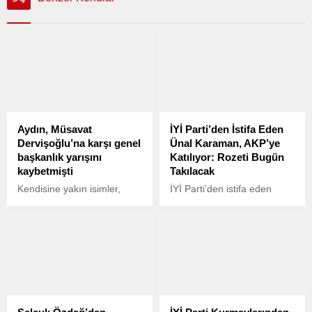
Aydın, Müsavat
İYİ Parti’den İstifa Eden
Dervişoğlu’na karşı genel
Ünal Karaman, AKP’ye
başkanlık yarışını
Katılıyor: Rozeti Bugün
kaybetmişti
Takılacak
Kendisine yakın isimler,
İYİ Parti’den istifa eden
Aydın’ın istifa etmesi
Konya Milletvekili Ünal
durumunda, “siyasi
Karaman, bugün AK Parti’ye
yaşamına bağımsız
katılacak. Karaman’ın
milletvekili olarak devam
rozetini, AKP Genel Başkanı
edeceğini ve yeni bir parti
Recep Tayyip Erdoğan’ın
kurmayacağını” dile
takacağı öğrenildi.
getiriyor.