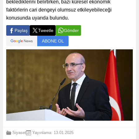
beklediklerini belirtirken, bazı küresel ekonomik
faktörlerin cari dengeyi olumsuz etkileyebileceği
konusunda uyarıda bulundu.
Paylaş
Tweetle
Gönder
ABONE OL
Siyaset
Yayınlama: 13.01.2025