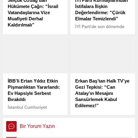
Selçuk Özdağ’dan
İYİ Parti Kurmaylarından
Hükümete Çağrı: “İsrail
İstifalara İlişkin
Vatandaşlarına Vize
Değerlendirme: “Çürük
Muafiyeti Derhal
Elmalar Temizlendi”
Kaldırılmalı”
İYİ Parti’de son dönemde
Gelecek Partisi Genel
yaşanan istifalar ve
Başkan Yardımcısı Selçuk
milletvekili geçişleri, parti
Özdağ, İsrail’in İran’a
kulislerini hareketlendirdi.
yönelik saldırıları
sonrasında Türkiye’ye giriş
yapan İsrail vatandaşlarıyla
ilgili dikkat çeken bir
açıklama yaptı.
İBB’li Ertan Yıldız Etkin
Erkan Baş’tan Halk TV’ye
Pişmanlıktan Yararlandı:
Gezi Tepkisi: “Can
Ev Hapsiyle Serbest
Atalay’ın Mesajını
Bırakıldı
Sansürlemek Kabul
Edilemez!”
İstanbul Cumhuriyet
Başsavcılığı tarafından
Türkiye İşçi Partisi (TİP)
yürütülen soruşturma
Genel Başkanı Erkan Baş,
kapsamında tutuklanan
CHP’nin Silivri’de
Bir Yorum Yazın
İstanbul Büyükşehir
düzenlediği miting sırasında