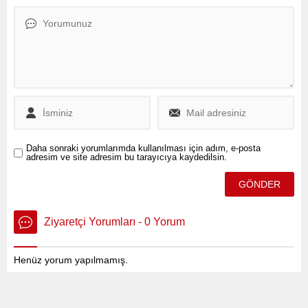
Belediyesi (İBB) Meclisi
Gezi Davası’ndan tutuklu
İştirakler ve Bağlı Kuruluşlar
bulunan Hatay Milletvekili
Komisyonu Başkanı Ertan
Can Atalay’ın mesajının
Yıldız, etkin pişmanlık
Halk TV yayınında
hükümlerinden yararlanarak
kesilmesine sert tepki
ev hapsi ve adli kontrol
gösterdi.
şartıyla serbest bırakıldı.
Daha sonraki yorumlarımda kullanılması için adım, e-posta
adresim ve site adresim bu tarayıcıya kaydedilsin.
Ziyaretçi Yorumları - 0 Yorum
Henüz yorum yapılmamış.