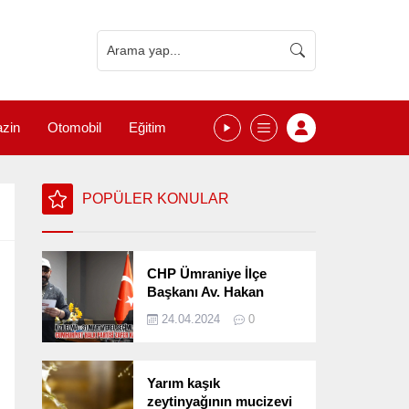
zin
Otomobil
Eğitim
POPÜLER KONULAR
CHP Ümraniye İlçe
Başkanı Av. Hakan
Kızılelma 31 Mart Yerel
24.04.2024
0
Seçimlerini
Değerlendirdi
Yarım kaşık
zeytinyağının mucizevi