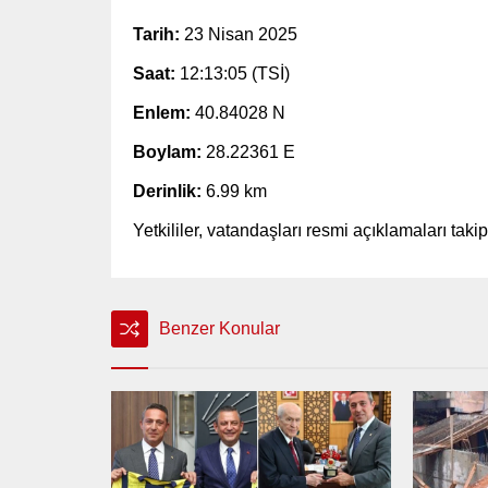
Tarih:
23 Nisan 2025
Saat:
12:13:05 (TSİ)
Enlem:
40.84028 N
Boylam:
28.22361 E
Derinlik:
6.99 km
Yetkililer, vatandaşları resmi açıklamaları ta
Benzer Konular