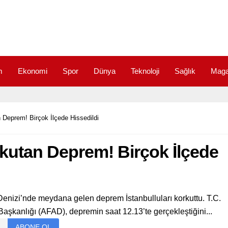
m
Ekonomi
Spor
Dünya
Teknoloji
Sağlık
Maga
an Deprem! Birçok İlçede Hissedildi
orkutan Deprem! Birçok İlçede
a Denizi’nde meydana gelen deprem İstanbulluları korkuttu. T.C.
 Başkanlığı (AFAD), depremin saat 12.13’te gerçekleştiğini...
ABONE OL