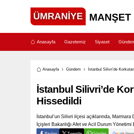
Anasayfa
Gazetemiz
Siyaset
Günde
Anasayfa
Gündem
İstanbul Silivri’de Korkut
İstanbul Silivri’de K
Hissedildi
İstanbul’un Silivri ilçesi açıklarında, Marmar
İçişleri Bakanlığı Afet ve Acil Durum Yönetimi
Paylaş
Tweetle
Gönder