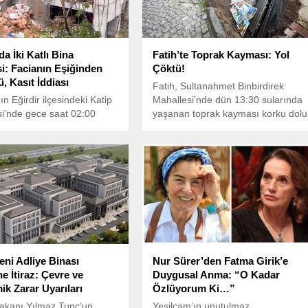
da İki Katlı Bina
Fatih’te Toprak Kayması: Yol
: Facianın Eşiğinden
Çöktü!
, Kasıt İddiası
Fatih, Sultanahmet Binbirdirek
ın Eğirdir ilçesindeki Katip
Mahallesi’nde dün 13:30 sularında
i’nde gece saat 02:00
yaşanan toprak kayması korku dolu
nda korku dolu anlar
anlar yaşattı. Şantiye alanında
 İnşaat temeli için kazı
meydana gelen kayma sonucu,
landaki iki katlı bina büyük
otelin karşısındaki yol çöktü.
tüyle çöktü.
eni Adliye Binası
Nur Sürer’den Fatma Girik’e
e İtiraz: Çevre ve
Duygusal Anma: “O Kadar
k Zarar Uyarıları
Özlüyorum Ki…”
akanı Yılmaz Tunç’un
Yeşilçam’ın unutulmaz