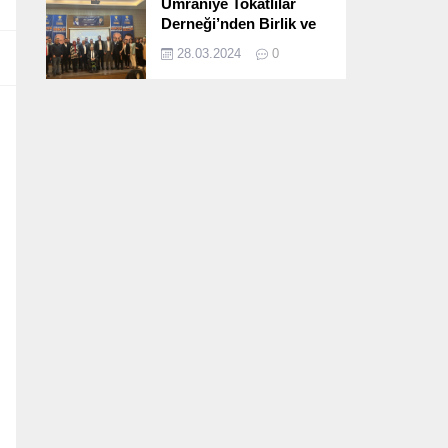
Ümraniye Tokatlılar
Derneği’nden Birlik ve
Beraberlik Dolu İftar
28.03.2024
0
Programı