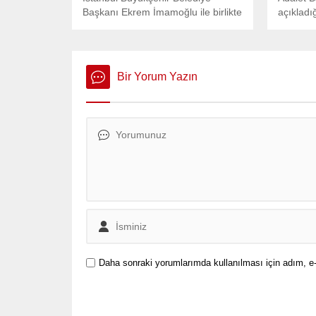
Başkanı Ekrem İmamoğlu ile birlikte
açıkladı
dün gözaltına alınan Şişli Belediye
adliye bi
Başkanı Resul Emrah Şahan’ın
büyüyor.
gözaltı süresi bir gün uzatıldı.
Bir Yorum Yazın
Daha sonraki yorumlarımda kullanılması için adım, e-