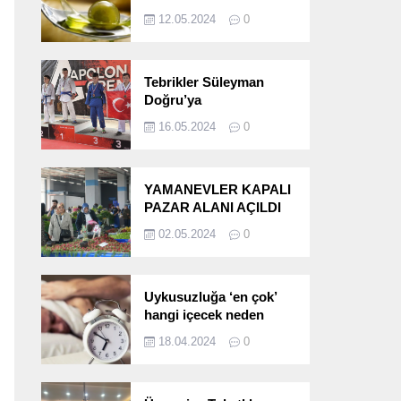
etkileri!
12.05.2024
0
Tebrikler Süleyman
Doğru’ya
16.05.2024
0
YAMANEVLER KAPALI
PAZAR ALANI AÇILDI
02.05.2024
0
Uykusuzluğa ‘en çok’
hangi içecek neden
oluyor?
18.04.2024
0