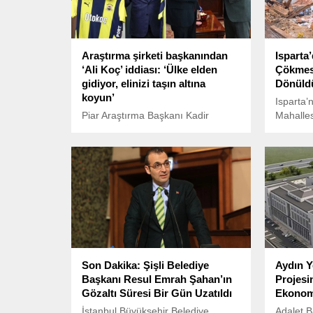
Araştırma şirketi başkanından
Isparta’
‘Ali Koç’ iddiası: ‘Ülke elden
Çökmesi
gidiyor, elinizi taşın altına
Dönüldü
koyun’
Isparta’n
Piar Araştırma Başkanı Kadir
Mahalles
Atalay, yaptığı açıklamada
sıraları
Fenerbahçe Başkanı Ali Koç’un
yaşandı.
CHP Genel Başkanı Özgür Özel ve
yapılan a
MHP Genel Başkanı Devlet
bir gürül
Bahçeli’ye, “Ülke elden gidiyor,
elinizi taşın altına koyun” dediğini
iddia etti.
Son Dakika: Şişli Belediye
Aydın Y
Başkanı Resul Emrah Şahan’ın
Projesin
Gözaltı Süresi Bir Gün Uzatıldı
Ekonomi
İstanbul Büyükşehir Belediye
Adalet B