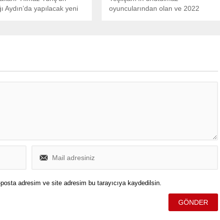
ğı Aydın’da yapılacak yeni
oyuncularından olan ve 2022
nası projesine karşı tepki
yılında hayatını kaybeden Fatma
Girik, vefatının 3. yıl dönümünde
anılmaya devam ediyor. Usta
sanatçıyı anan isimlerden biri de
meslektaşı Nur Sürer oldu.
posta adresim ve site adresim bu tarayıcıya kaydedilsin.