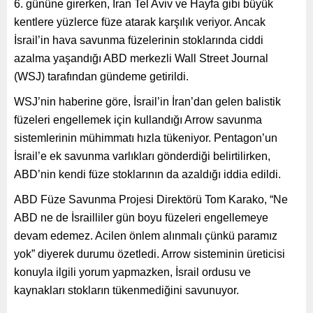
6. gününe girerken, İran Tel Aviv ve Hayfa gibi büyük
kentlere yüzlerce füze atarak karşılık veriyor. Ancak
İsrail’in hava savunma füzelerinin stoklarında ciddi
azalma yaşandığı ABD merkezli Wall Street Journal
(WSJ) tarafından gündeme getirildi.
WSJ’nin haberine göre, İsrail’in İran’dan gelen balistik
füzeleri engellemek için kullandığı Arrow savunma
sistemlerinin mühimmatı hızla tükeniyor. Pentagon’un
İsrail’e ek savunma varlıkları gönderdiği belirtilirken,
ABD’nin kendi füze stoklarının da azaldığı iddia edildi.
ABD Füze Savunma Projesi Direktörü Tom Karako, “Ne
ABD ne de İsrailliler gün boyu füzeleri engellemeye
devam edemez. Acilen önlem alınmalı çünkü paramız
yok” diyerek durumu özetledi. Arrow sisteminin üreticisi
konuyla ilgili yorum yapmazken, İsrail ordusu ve
kaynakları stokların tükenmediğini savunuyor.