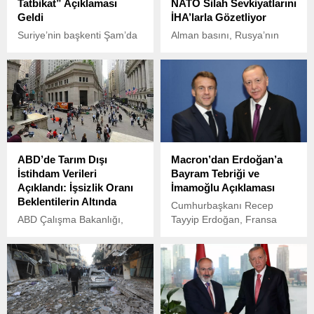
Tatbikat” Açıklaması
NATO Silah Sevkiyatlarını
Geldi
İHA’larla Gözetliyor
Suriye’nin başkenti Şam’da
Alman basını, Rusya’nın
akşam saatlerinde büyük bir
Ukrayna’ya yönelik silah
patlama sesi duyuldu.
sevkiyatlarını takip etmek
Güvenlik kaynakları, olayın
amacıyla Almanya dahil
kontrollü bir patlama
Avrupa ülkelerindeki askeri
olduğunu ve herhangi bir
nakliye rotalarını sistematik
yaralanma yaşanmadığını
şekilde izlediğini öne sürdü.
açıkladı. Patlamanın, iç
savaş döneminden kalan
ABD’de Tarım Dışı
Macron’dan Erdoğan’a
mühimmatın imhası
İstihdam Verileri
Bayram Tebriği ve
sırasında meydana geldiği
Açıklandı: İşsizlik Oranı
İmamoğlu Açıklaması
bildirildi.
Beklentilerin Altında
Cumhurbaşkanı Recep
ABD Çalışma Bakanlığı,
Tayyip Erdoğan, Fransa
Ocak ayına ait tarım dışı
Cumhurbaşkanı Emmanuel
istihdam verilerini açıkladı.
Macron ile bir telefon
Bu verilere göre, tarım dışı
görüşmesi gerçekleştirdi.
istihdam 143 bin kişi arttı,
ancak piyasa beklentilerinin
gerisinde kaldı.