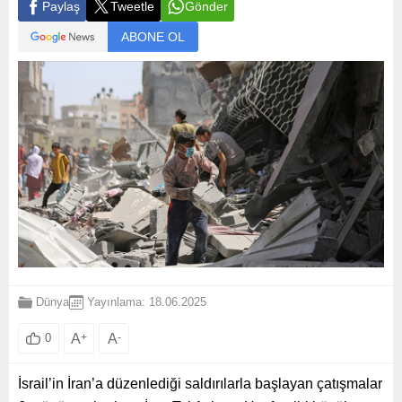
Paylaş
Tweetle
Gönder
ABONE OL
Dünya
Yayınlama: 18.06.2025
A
+
A
-
0
İsrail’in İran’a düzenlediği saldırılarla başlayan çatışmalar