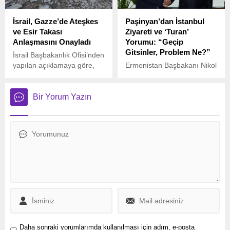
İsrail, Gazze’de Ateşkes
Paşinyan’dan İstanbul
ve Esir Takası
Ziyareti ve ‘Turan’
Anlaşmasını Onayladı
Yorumu: “Geçip
Gitsinler, Problem Ne?”
İsrail Başbakanlık Ofisi’nden
yapılan açıklamaya göre,
Ermenistan Başbakanı Nikol
İsrail hükümeti Gazze’deki
Paşinyan, iki yıl aradan
ateşkes ve esir takası
sonra Cumhurbaşkanı
anlaşmasını onayladı.
Recep Tayyip Erdoğan’ın
Bir Yorum Yazın
davetiyle İstanbul’a geldi.
Daha sonraki yorumlarımda kullanılması için adım, e-posta