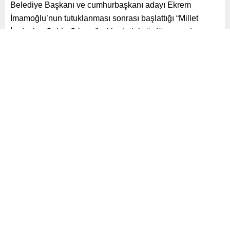
Belediye Başkanı ve cumhurbaşkanı adayı Ekrem
İmamoğlu’nun tutuklanması sonrası başlattığı “Millet
İradesine Sahip Çıkıyor” mitinglerini sürdürmeye devam
ediyor.
Paylaş
Tweetle
Gönder
ABONE OL