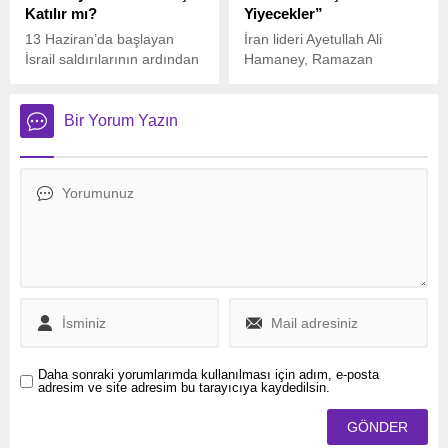
Katılır mı?
Yiyecekler”
13 Haziran’da başlayan
İran lideri Ayetullah Ali
İsrail saldırılarının ardından
Hamaney, Ramazan
Orta Doğu’da tansiyon
Bayramı namazı sırasında
yeniden yükseldi. Gözler ise
yaptığı hutbede, İsrail’in
bu gerilimde nasıl bir rol
bölgedeki saldırganlıklarına
Bir Yorum Yazın
üstleneceği merak edilen
ve ABD’nin İran’a yönelik
Amerika Birleşik
tehditlerine sert bir yanıt
Devletleri’ne çevrildi.
verdi.
Daha sonraki yorumlarımda kullanılması için adım, e-posta
adresim ve site adresim bu tarayıcıya kaydedilsin.