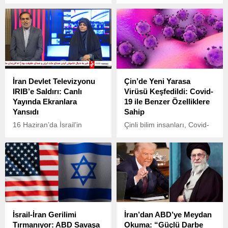
verdi. Litvanya Ulusal
açıklamada, yeşil kart
Radyo ve Televizyonu (LRT)
sistemini sona
tarafından aktarılan habere
erdireceklerini ve yerine
göre, Litvanya Dışişleri
“Altın Kart” adlı yeni bir
Bakanı Gabrielius
programı başlatacaklarını
Landsbergis, ülkedeki “Ziniu
duyurdu.
Radijas” programında
Filistin’in tanınması
İran Devlet Televizyonu
Çin’de Yeni Yarasa
konusunda açıklamalarda
IRIB’e Saldırı: Canlı
Virüsü Keşfedildi: Covid-
bulundu.
Yayında Ekranlara
19 ile Benzer Özelliklere
Yansıdı
Sahip
16 Haziran’da İsrail’in
Çinli bilim insanları, Covid-
yaptığı tahliye çağrılarının
19’a yol açan SARS-CoV-2
ardından İran Devlet
ile benzer özellikler taşıyan
Televizyonu IRIB’e yönelik
yeni bir yarasa koronavirüsü
bir saldırı gerçekleşti.
keşfetti.
İsrail-İran Gerilimi
İran’dan ABD’ye Meydan
Tırmanıyor: ABD Savaşa
Okuma: “Güçlü Darbe