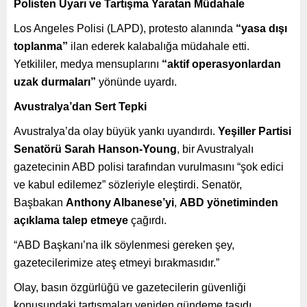
Polisten Uyarı ve Tartışma Yaratan Müdahale
Los Angeles Polisi (LAPD), protesto alanında
“yasa dışı
toplanma”
ilan ederek kalabalığa müdahale etti.
Yetkililer, medya mensuplarını
“aktif operasyonlardan
uzak durmaları”
yönünde uyardı.
Avustralya’dan Sert Tepki
Avustralya’da olay büyük yankı uyandırdı.
Yeşiller Partisi
Senatörü Sarah Hanson-Young
, bir Avustralyalı
gazetecinin ABD polisi tarafından vurulmasını “şok edici
ve kabul edilemez” sözleriyle eleştirdi. Senatör,
Başbakan
Anthony Albanese’yi
,
ABD yönetiminden
açıklama talep etmeye
çağırdı.
“ABD Başkanı’na ilk söylenmesi gereken şey,
gazetecilerimize ateş etmeyi bırakmasıdır.”
Olay, basın özgürlüğü ve gazetecilerin güvenliği
konusundaki tartışmaları yeniden gündeme taşıdı.