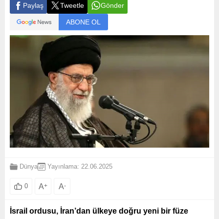
Paylaş
Tweetle
Gönder
ABONE OL
Dünya
Yayınlama: 22.06.2025
A
+
A
-
0
İsrail ordusu, İran’dan ülkeye doğru yeni bir füze