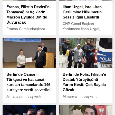
Fransa, Filistin Devleti’ni
İlhan Uzgel, İsrail-İran
Tanıyacağını Açıkladı:
Gerilimine Hükümetin
Macron Eylülde BM’de
Sessizliğini Eleştirdi
Duyuracak
CHP Genel Başkan
Fransa Cumhurbaşkanı
Yardımcısı İlhan Uzgel,
Emmanuel Macron,
İsrail-İran arasındaki
ülkesinin Filistin Devleti’ni
gerilime ilişkin hükümetin
resmen tanıyacağını
sessizliğini eleştirerek,
açıkladı. Macron, kararın
Türkiye'nin uluslararası
Eylül ayında Birleşmiş
örgütleri harekete geçirmesi
Milletler Genel Kurulu’nda
ve diplomatik kanalları
kamuoyuna ilan edileceğini
kullanması gerektiğini
duyurdu.
belirtti. Uzgel, Türkiye'nin
Berlin’de Osmanlı
Berlin’de Polis, Filistin’e
bölgedeki tansiyonu
Türkçesi ve hat sanatı
Destek Yürüyüşünü
düşürmek için inisiyatif
kursları tamamlandı: 146
Yarım Kesti: Çok Sayıda
alması gerektiğini vurguladı.
kursiyere sertifika verildi
Gözaltı
Almanya’nın başkenti
Almanya’nın başkenti
Berlin’de düzenlenen
Berlin’de düzenlenen
Osmanlı Türkçesi ve hat
Filistin’e destek yürüyüşü,
sanatı kursları, büyük bir
polis müdahalesiyle yarıda