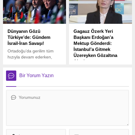
katılımla sona erdi.
kesildi.
Dünyanın Gözü
Gagauz Özerk Yeri
Türkiye’de: Gündem
Başkanı Erdoğan’a
İsrail-İran Savaşı!
Mektup Gönderdi:
İstanbul’a Gitmek
Ortadoğu’da gerilim tüm
Üzereyken Gözaltına
hızıyla devam ederken,
Alındı
İsrail ve İran arasındaki
çatışmalar küresel
Moldova’ya bağlı Gagauz
gündemin en önemli
Özerk Yeri Başkanı
Bir Yorum Yazın
maddesi haline geldi.
Yevgeniya Gutsul, İstanbul’a
gitmek üzereyken
Moldova’nın başkenti
Kişinev’deki uluslararası
havalimanında gözaltına
alındı. Gutsul, üç gündür
gözaltında tutuluyor.