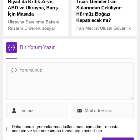
Riyad’da Kritik Zirve:
Ticari Gemiler İran
aldığını duyurmasından bu
ABD ve Ukrayna, Barış
Sularından Çekiliyor:
yana yapılan ilk resmi
İçin Masada
Hürmüz Boğazı
ziyaret oldu.
Kapatılacak mı?
Ukrayna Savunma Bakanı
Rüstem Umerov, sosyal
İran Meclisi Ulusal Güvenlik
medya hesabından yaptığı
Komisyonu Divan Üyesi
açıklamada, Riyad’da
Behnam Saeedi, ülkesinin
Ukrayna ile ABD heyetlerinin
stratejik öneme sahip
Bir Yorum Yazın
katılımıyla yapılan barış
Hürmüz Boğazı’nı kapatma
görüşmelerinin sona erdiğini
seçeneğini hâlâ masada
duyurdu.
tuttuğunu açıkladı.
Daha sonraki yorumlarımda kullanılması için adım, e-posta
adresim ve site adresim bu tarayıcıya kaydedilsin.