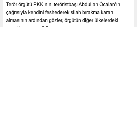
Terör örgütü PKK’nın, teröristbaşı Abdullah Öcalan’ın
çağrısıyla kendini feshederek silah bırakma kararı
almasının ardından gözler, örgütün diğer ülkelerdeki
uzantılarına çevrildi.
Paylaş
Tweetle
Gönder
ABONE OL