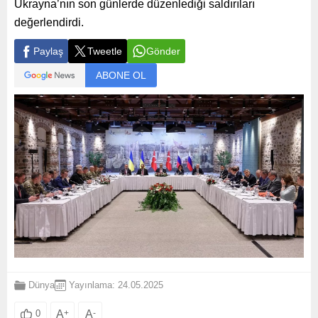
Ukrayna’nın son günlerde düzenlediği saldırıları
değerlendirdi.
Paylaş
Tweetle
Gönder
ABONE OL
Dünya
Yayınlama: 24.05.2025
A
+
A
-
0