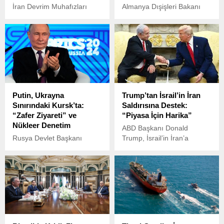
İran Devrim Muhafızları
Almanya Dışişleri Bakanı
Ordusu, İsrail'in, İran'ın
Johann Wadephul, İsrail’in
Şam'daki konsolosluk
İran’a yönelik saldırılarıyla
binasına düzenlediği ve 2'si
başlayan çatışmanın askeri
general rütbesinde 7 İranlı
yollarla değil, müzakereler
askeri yetkilinin hayatını
aracılığıyla çözülmesi
kaybettiği hava saldırısına
gerektiğini vurguladı.
pişman edici bir yanıt
verileceğini açıkladı.
Putin, Ukrayna
Trump’tan İsrail’in İran
Sınırındaki Kursk’ta:
Saldırısına Destek:
“Zafer Ziyareti” ve
“Piyasa İçin Harika”
Nükleer Denetim
ABD Başkanı Donald
Rusya Devlet Başkanı
Trump, İsrail’in İran’a
Vladimir Putin, Ukrayna
düzenlediği saldırıları
sınırına yakın Kursk
“büyük başarı” olarak
bölgesine ziyaret
nitelendirerek, bunun
gerçekleştirdi. Bu,
küresel piyasalara olumlu
Moskova’nın geçen yıl
yansıyacağını söyledi.
Ukrayna güçlerinin sürpriz
saldırısının ardından
bölgeyi tamamen geri