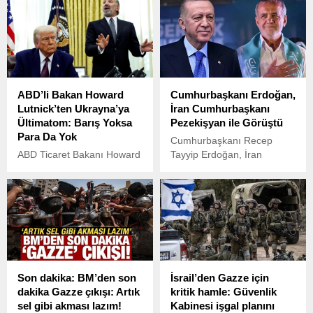
sert bir açıklama yaptı.
“seks ticareti” suçlamasını
reddettiği bildirildi.
ABD’li Bakan Howard
Cumhurbaşkanı Erdoğan,
Lutnick’ten Ukrayna’ya
İran Cumhurbaşkanı
Ültimatom: Barış Yoksa
Pezekişyan ile Görüştü
Para Da Yok
Cumhurbaşkanı Recep
ABD Ticaret Bakanı Howard
Tayyip Erdoğan, İran
Lutnick, Ukrayna Devlet
Cumhurbaşkanı Mesud
Başkanı Volodimir Zelenski
Pezekişyan ile yaptığı
ile ABD Başkanı Donald
telefon görüşmesinde,
Trump ve Başkan
İsrail’in İran’a yönelik
Yardımcısı J.D. Vance
saldırılarını en kuvvetli
arasında yaşanan
şekilde kınadığını ifade etti.
tartışmanın ardından
açıklamalarda bulundu.
Son dakika: BM’den son
İsrail’den Gazze için
dakika Gazze çıkışı: Artık
kritik hamle: Güvenlik
sel gibi akması lazım!
Kabinesi işgal planını