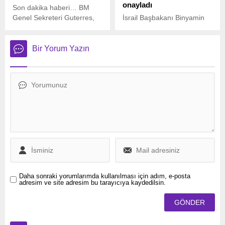
onayladı
Son dakika haberi… BM
Genel Sekreteri Guterres,
İsrail Başbakanı Binyamin
“Gazze’ye damlaya
Netanyahu’nun ofisinden
damlaya ulaşan yardımın
yapılan açıklamaya göre,
artık sel gibi akması
Güvenlik Kabinesi,
Bir Yorum Yazın
gerekiyor” ifadelerini
Başbakan’ın Gazze kentinin
kullandı.
işgal edilmesine yönelik
önerisini onayladı.
Daha sonraki yorumlarımda kullanılması için adım, e-posta
adresim ve site adresim bu tarayıcıya kaydedilsin.