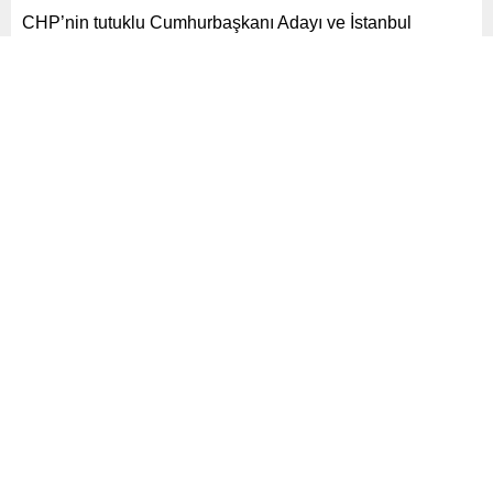
CHP’nin tutuklu Cumhurbaşkanı Adayı ve İstanbul
Büyükşehir Belediye Başkanı Ekrem İmamoğlu’nun
avukatı Mehmet Pehlivan, “suç örgütü üyeliği”
suçlamasıyla tutuklanmasının ardından Çorlu, Kartepe
Cezaevi’ne nakledildi.
Paylaş
Tweetle
Gönder
ABONE OL