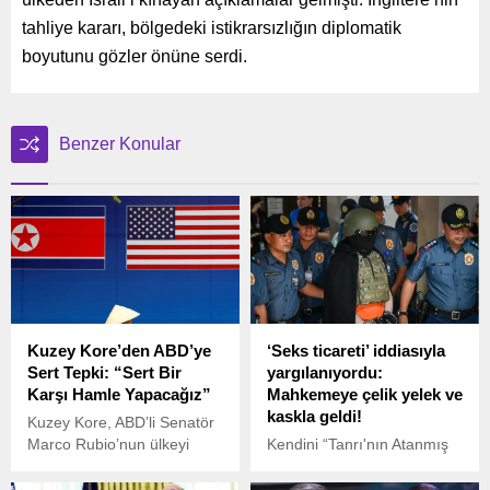
tahliye kararı, bölgedeki istikrarsızlığın diplomatik
boyutunu gözler önüne serdi.
Benzer Konular
Kuzey Kore’den ABD’ye
‘Seks ticareti’ iddiasıyla
Sert Tepki: “Sert Bir
yargılanıyordu:
Karşı Hamle Yapacağız”
Mahkemeye çelik yelek ve
kaskla geldi!
Kuzey Kore, ABD’li Senatör
Marco Rubio’nun ülkeyi
Kendini “Tanrı'nın Atanmış
“haydut devlet” olarak
Oğlu” ilan eden Filipinli ünlü
nitelendirmesinin ardından
papaz Apollo Quiboloy'un