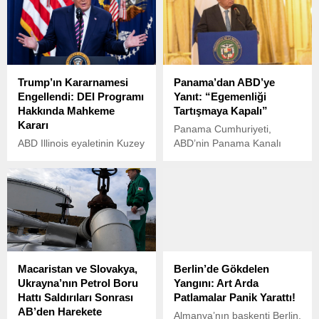
önemli açıklamalarda
temaslarda, ülkenin
bulundu.
ekonomik durumu ve
toparlanma süreci
değerlendirildi.
Trump’ın Kararnamesi
Panama’dan ABD’ye
Engellendi: DEI Programı
Yanıt: “Egemenliği
Hakkında Mahkeme
Tartışmaya Kapalı”
Kararı
Panama Cumhuriyeti,
ABD Illinois eyaletinin Kuzey
ABD’nin Panama Kanalı
Bölge Mahkemesi Yargıcı
üzerindeki egemenlik
Matthew Kennelly, Trump
taleplerine kesin bir yanıt
yönetiminin “Çeşitlilik, Eşitlik
verdi.
ve Kapsayıcılık” (DEI)
programlarına karşı aldığı
kararnamenin bir kısmını
geçici olarak engelledi.
Macaristan ve Slovakya,
Berlin’de Gökdelen
Ukrayna’nın Petrol Boru
Yangını: Art Arda
Hattı Saldırıları Sonrası
Patlamalar Panik Yarattı!
AB’den Harekete
Almanya’nın başkenti Berlin,