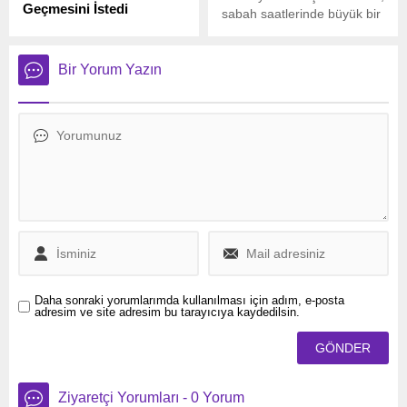
Geçmesini İstedi
sabah saatlerinde büyük bir
Ukrayna, bir hafta içinde
yangınla sarsıldı. Kentin
üçüncü kez Druzhba petrol
kalbinde, inşaat halindeki 17
boru hattına saldırarak
katlı bir gökdelende çıkan
Bir Yorum Yazın
Rusya’dan Macaristan ve
yangın, çevrede büyük
Slovakya’ya yapılan petrol
paniğe neden oldu.
sevkiyatını durdurdu.
Avrupa Komisyonu henüz
resmi bir adım atmazken,
ABD Başkanı Donald Trump
saldırılara sert tepki
gösterdi.
Daha sonraki yorumlarımda kullanılması için adım, e-posta
adresim ve site adresim bu tarayıcıya kaydedilsin.
Ziyaretçi Yorumları - 0 Yorum