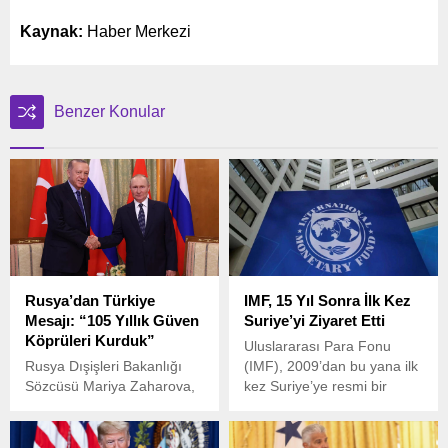
Kaynak:
Haber Merkezi
Benzer Konular
Rusya’dan Türkiye
IMF, 15 Yıl Sonra İlk Kez
Mesajı: “105 Yıllık Güven
Suriye’yi Ziyaret Etti
Köprüleri Kurduk”
Uluslararası Para Fonu
Rusya Dışişleri Bakanlığı
(IMF), 2009’dan bu yana ilk
Sözcüsü Mariya Zaharova,
kez Suriye’ye resmi bir
Türkiye ile diplomatik
ziyaret gerçekleştirdi. 1-5
ilişkilerin kurulmasının 105.
Haziran 2025 tarihleri
yıl dönümü dolayısıyla
arasında Şam’da yapılan