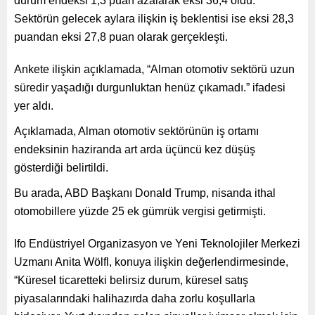
durum endeksi 1,3 puan azalarak eksi 36,4 oldu.
Sektörün gelecek aylara ilişkin iş beklentisi ise eksi 28,3
puandan eksi 27,8 puan olarak gerçekleşti.
Ankete ilişkin açıklamada, “Alman otomotiv sektörü uzun
süredir yaşadığı durgunluktan henüz çıkamadı.” ifadesi
yer aldı.
Açıklamada, Alman otomotiv sektörünün iş ortamı
endeksinin haziranda art arda üçüncü kez düşüş
gösterdiği belirtildi.
Bu arada, ABD Başkanı Donald Trump, nisanda ithal
otomobillere yüzde 25 ek gümrük vergisi getirmişti.
Ifo Endüstriyel Organizasyon ve Yeni Teknolojiler Merkezi
Uzmanı Anita Wölfl, konuya ilişkin değerlendirmesinde,
“Küresel ticaretteki belirsiz durum, küresel satış
piyasalarındaki halihazırda daha zorlu koşullarla