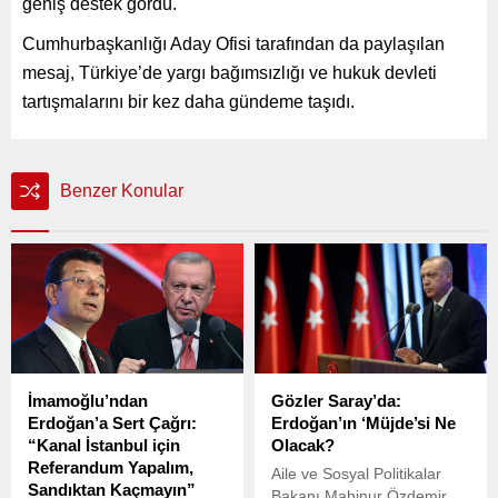
geniş destek gördü.
Cumhurbaşkanlığı Aday Ofisi tarafından da paylaşılan
mesaj, Türkiye’de yargı bağımsızlığı ve hukuk devleti
tartışmalarını bir kez daha gündeme taşıdı.
Benzer Konular
İmamoğlu’ndan
Gözler Saray’da:
Erdoğan’a Sert Çağrı:
Erdoğan’ın ‘Müjde’si Ne
“Kanal İstanbul için
Olacak?
Referandum Yapalım,
Aile ve Sosyal Politikalar
Sandıktan Kaçmayın”
Bakanı Mahinur Özdemir