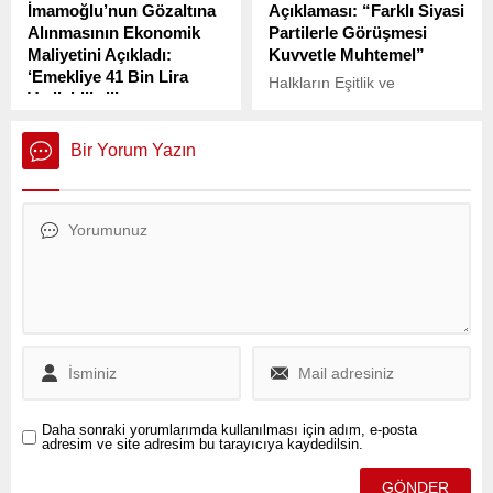
İmamoğlu’nun Gözaltına
Açıklaması: “Farklı Siyasi
Alınmasının Ekonomik
Partilerle Görüşmesi
Maliyetini Açıkladı:
Kuvvetle Muhtemel”
‘Emekliye 41 Bin Lira
Halkların Eşitlik ve
Verilebilirdi’
Demokrasi Partisi (DEM
CHP Tekirdağ Milletvekili
Parti) Sözcüsü Ayşegül
Faik Öztrak, İstanbul
Doğan, partisinin Merkez
Bir Yorum Yazın
Büyükşehir Belediye
Yürütme Kurulu toplantısı
Başkanı Ekrem
sürerken yaptığı
İmamoğlu’nun gözaltına
açıklamada, Abdullah
alınmasının ekonomiye olan
Öcalan’la yeniden
etkilerini TBMM Genel
görüşmeler
Kurulu’nda yaptığı
gerçekleştirilmesi için
konuşmada değerlendirdi.
hazırlık yaptıklarını ve
ilerleyen süreçte farklı siyasi
parti temsilcileriyle de
buluşmasının “kuvvetle
muhtemel” olduğunu ifade
etti.
Daha sonraki yorumlarımda kullanılması için adım, e-posta
adresim ve site adresim bu tarayıcıya kaydedilsin.