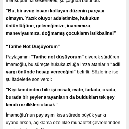
mensuplarına seslenerek, şu çağrıda bulundu:
“Bu, bir avuç insanı kollayan düzenin parçası
olmayın. Yazık oluyor adaletimize, hukukun
üstünlüğüne, geleceğimize, inancımıza,
maneviyatımıza, doğmamış çocukların istikbaline!”
“Tarihe Not Düşüyorum”
Paylaşımını
“Tarihe not düşüyorum”
diyerek sürdüren
İmamoğlu, bu süreçte hukuksuzluğa imza atanların
“adil
yargı önünde hesap vereceğini”
belirtti. Sözlerine ise
şu ifadelerle son verdi:
“Kişi kendinden bilir işi misali, evde, tarlada, orada,
burada bir şeyler arayanların da buldukları tek şey
kendi rezillikleri olacak.”
İmamoğlu’nun paylaşımı kısa sürede büyük yankı
uyandırırken, açıklama özellikle muhalefet çevrelerinden