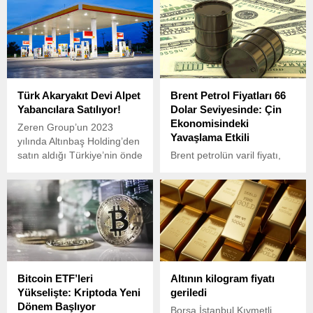
mevduatı olan yurtiçi
başlayanlara yaş şartı
yerleşik mudi (yerli
olmaksızın emeklilik hakkı
milyoner) sayısı 1.4 milyon
tanıyarak yıllardır süren
kişiye ulaştı. Bu kişilerin
mağduriyete kısmen son
mevduatı ise 10.7 trilyon
verdi. Ancak bu adım,
liraya ulaştı.
sistemdeki adaletsizliklerin
Türk Akaryakıt Devi Alpet
Brent Petrol Fiyatları 66
sadece bir bölümünü
Yabancılara Satılıyor!
Dolar Seviyesinde: Çin
giderdi. Zira bu tarihten bir
Ekonomisindeki
gün sonra işe giren kişiler
Zeren Group’un 2023
Yavaşlama Etkili
için tablo bambaşka. Onlar,
yılında Altınbaş Holding’den
neredeyse 20...
satın aldığı Türkiye’nin önde
Brent petrolün varil fiyatı,
gelen akaryakıt
haftanın ilk işlem gününde
markalarından Alpet için
66 dolar seviyesinde
yeni bir satış süreci başladı.
hareket ediyor.
Bitcoin ETF’leri
Altının kilogram fiyatı
Yükselişte: Kriptoda Yeni
geriledi
Dönem Başlıyor
Borsa İstanbul Kıymetli