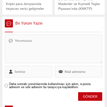
Kripto para dünyasında
Madenler ve Kıymetli Taşlar
heyecan verici gelişmeler
Piyasası'nda (KMKTP)
yaşanıyor.
standart altının kilogram
fiyatı 2 milyon 450 bin liraya
geriledi.
Bir Yorum Yazın
Daha sonraki yorumlarımda kullanılması için adım, e-posta
adresim ve site adresim bu tarayıcıya kaydedilsin.