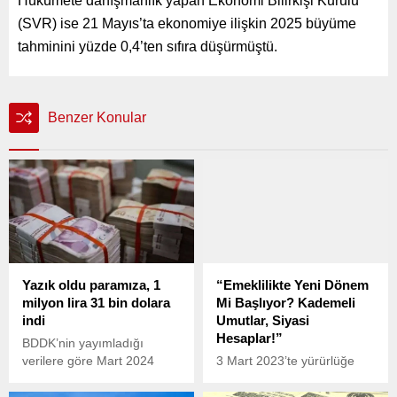
Hükümete danışmanlık yapan Ekonomi Bilirkişi Kurulu
(SVR) ise 21 Mayıs’ta ekonomiye ilişkin 2025 büyüme
tahminini yüzde 0,4’ten sıfıra düşürmüştü.
Benzer Konular
Yazık oldu paramıza, 1
“Emeklilikte Yeni Dönem
milyon lira 31 bin dolara
Mi Başlıyor? Kademeli
indi
Umutlar, Siyasi
Hesaplar!”
BDDK’nin yayımladığı
verilere göre Mart 2024
3 Mart 2023’te yürürlüğe
sonu itibarıyla bankalarda
giren EYT düzenlemesi, 8
“1 milyon TL üzeri”
Eylül 1999 ve öncesinde işe