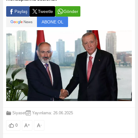
Paylaş
Tweetle
Gönder
ABONE OL
Siyaset
Yayınlama: 26.06.2025
A
+
A
-
0