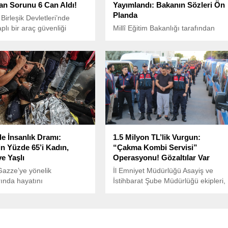
n Sorunu 6 Can Aldı!
Yayımlandı: Bakanın Sözleri Ön
Planda
Birleşik Devletleri’nde
plı bir araç güvenliği
Millî Eğitim Bakanlığı tarafından
si başlatıldı. ABD Ulusal
hazırlanan “Millî Eğitim Akademisi
 Trafik Güvenliği İdaresi
Başkanlığı Yönetmeliği,” 19 Mart
 otomotiv devi Stellantis
2025 tarihinde Resmî Gazete’de
an üretilen yaklaşık 1.2
yayımlandı ve yürürlüğe girdi.
Ram kamyonunu kapsayan
 çağırma soruşturması
ğını duyurdu.
e İnsanlık Dramı:
1.5 Milyon TL’lik Vurgun:
in Yüzde 65’i Kadın,
“Çakma Kombi Servisi”
e Yaşlı
Operasyonu! Gözaltılar Var
 Gazze’ye yönelik
İl Emniyet Müdürlüğü Asayiş ve
rında hayatını
İstihbarat Şube Müdürlüğü ekipleri,
nlerin büyük bölümünü
Türkiye genelinde faaliyet gösteren
oluşturuyor.
büyük bir dolandırıcılık şebekesini
çökertti.