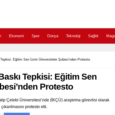
m
Ekonomi
Spor
Dünya
Teknoloji
Sağlık
Maga
epkisi: Eğitim Sen İzmir Üniversiteler Şubesi’nden Protesto
askı Tepkisi: Eğitim Sen
ubesi’nden Protesto
atip Çelebi Üniversitesi’nde (İKÇÜ) araştırma görevlisi olarak
çıkarılmasını protesto etti.