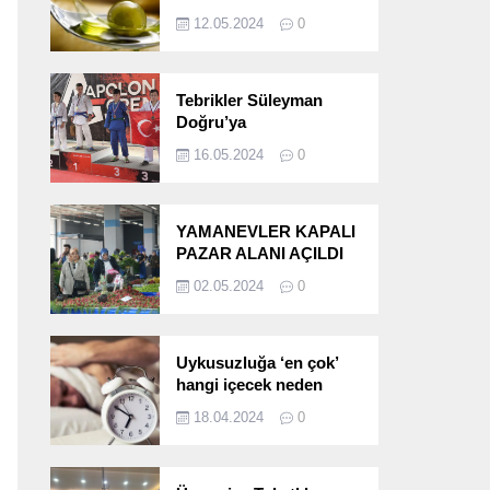
etkileri!
12.05.2024
0
Tebrikler Süleyman
Doğru’ya
16.05.2024
0
YAMANEVLER KAPALI
PAZAR ALANI AÇILDI
02.05.2024
0
Uykusuzluğa ‘en çok’
hangi içecek neden
oluyor?
18.04.2024
0