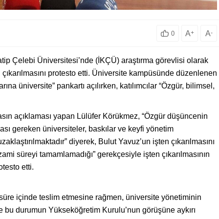
A
+
A
-
0
atip Çelebi Üniversitesi’nde (İKÇÜ) araştırma görevlisi olarak
n çıkarılmasını protesto etti. Üniversite kampüsünde düzenlenen
na üniversite” pankartı açılırken, katılımcılar “Özgür, bilimsel,
basın açıklaması yapan Lülüfer Körükmez, “Özgür düşüncenin
ası gereken üniversiteler, baskılar ve keyfi yönetim
zaklaştırılmaktadır” diyerek, Bulut Yavuz’un işten çıkarılmasını
azami süreyi tamamlamadığı” gerekçesiyle işten çıkarılmasının
testo etti.
süre içinde teslim etmesine rağmen, üniversite yönetiminin
ı ve bu durumun Yükseköğretim Kurulu’nun görüşüne aykırı