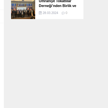
Ümraniye Tokatlılar
Derneği’nden Birlik ve
Beraberlik Dolu İftar
28.03.2024
0
Programı