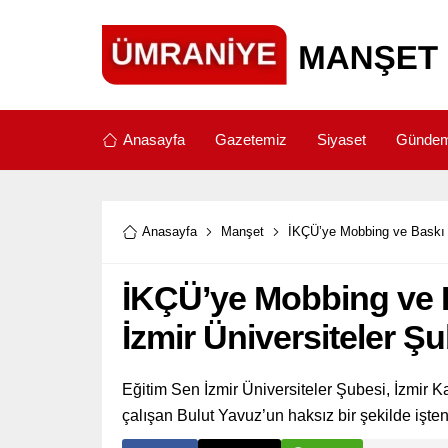
Anasayfa
Gazetemiz
Siyaset
Günde
Anasayfa
Manşet
İKÇÜ’ye Mobbing ve Baskı T
İKÇÜ’ye Mobbing ve B
İzmir Üniversiteler Ş
Eğitim Sen İzmir Üniversiteler Şubesi, İzmir K
çalışan Bulut Yavuz’un haksız bir şekilde işten 