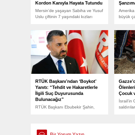
Kordon Kanıyla Hayata Tutundu
Şanzıma
Mersin’de yaşayan Sabiha ve Yusuf
Amerika 
Uslu çiftinin 7 yaşındaki kızları
büyük ça
Zeynep Bilge, talasemi majör
inceleme
(Akdeniz anemisi) hastalığı
Karayolu
nedeniyle uzun yıllar zorlu bir
(NHTSA),
tedavi süreci geçirdi.
tarafınd
milyon 
bir geri
başlattı
RTÜK Başkanı’ndan ‘Boykot’
Gazze’d
Yanıtı: “Tehdit ve Hakaretlerle
Ölenler
İlgili Suç Duyurusunda
Çocuk v
Bulunacağız”
İsrail’in
RTÜK Başkanı Ebubekir Şahin,
saldırıla
CHP Genel Başkanı Özgür Özel’in,
kaybede
bazı kanalların Ekrem
siviller 
İmamoğlu’nun Saraçhane Mitingi’ni
yayınlamamasına karşı başlattığı
Bir Yorum Yazın