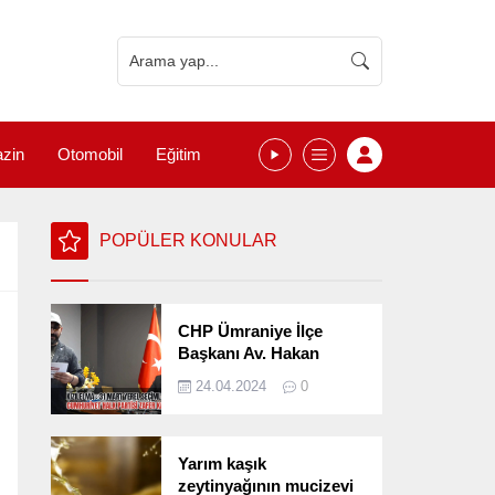
zin
Otomobil
Eğitim
POPÜLER KONULAR
CHP Ümraniye İlçe
Başkanı Av. Hakan
Kızılelma 31 Mart Yerel
24.04.2024
0
Seçimlerini
Değerlendirdi
Yarım kaşık
zeytinyağının mucizevi