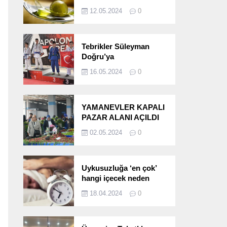
etkileri!
12.05.2024
0
Tebrikler Süleyman
Doğru’ya
16.05.2024
0
YAMANEVLER KAPALI
PAZAR ALANI AÇILDI
02.05.2024
0
Uykusuzluğa ‘en çok’
hangi içecek neden
oluyor?
18.04.2024
0