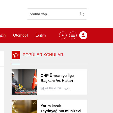
zin
Otomobil
Eğitim
POPÜLER KONULAR
CHP Ümraniye İlçe
Başkanı Av. Hakan
Kızılelma 31 Mart Yerel
24.04.2024
0
Seçimlerini
Değerlendirdi
Yarım kaşık
zeytinyağının mucizevi