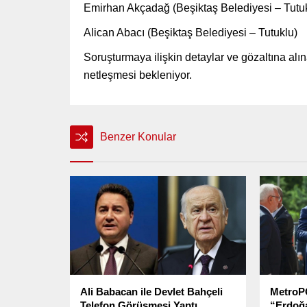
Emirhan Akçadağ (Beşiktaş Belediyesi – Tutu
Alican Abacı (Beşiktaş Belediyesi – Tutuklu)
Soruşturmaya ilişkin detaylar ve gözaltına alı
netleşmesi bekleniyor.
Benzer Konular
Ali Babacan ile Devlet Bahçeli
MetroP
Telefon Görüşmesi Yaptı
“Erdoğa