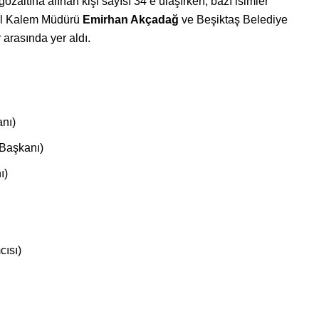
zaltına alınan kişi sayısı 34’e ulaşırken, bazı isimler
zel Kalem Müdürü
Emirhan Akçadağ
ve Beşiktaş Belediye
 arasında yer aldı.
nı)
Başkanı)
ı)
cısı)