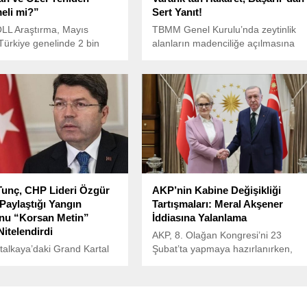
eli mi?”
Sert Yanıt!
LL Araştırma, Mayıs
TBMM Genel Kurulu’nda zeytinlik
Türkiye genelinde 2 bin
alanların madenciliğe açılmasına
le gerçekleştirdiği
dair torba yasa görüşmeleri
yoklamasında, siyasetteki
sırasında tansiyon yükseldi.
eşme” sürecine dair önemli
de etti.
unç, CHP Lideri Özgür
AKP’nin Kabine Değişikliği
 Paylaştığı Yangın
Tartışmaları: Meral Akşener
nu “Korsan Metin”
İddiasına Yalanlama
Nitelendirdi
AKP, 8. Olağan Kongresi’ni 23
talkaya’daki Grand Kartal
Şubat’ta yapmaya hazırlanırken,
i yangın faciası sonrası
parti yönetiminde kapsamlı
 heyeti tarafından hazırlanan
değişiklikler yapmayı planlıyor.
, kamuoyunda tartışmalara