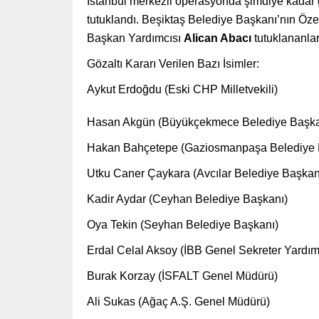
İstanbul merkezli operasyonda şimdiye kadar gö
tutuklandı. Beşiktaş Belediye Başkanı’nın Ö
Başkan Yardımcısı
Alican Abacı
tutuklananlar
Gözaltı Kararı Verilen Bazı İsimler:
Aykut Erdoğdu (Eski CHP Milletvekili)
Hasan Akgün (Büyükçekmece Belediye Başka
Hakan Bahçetepe (Gaziosmanpaşa Belediye 
Utku Caner Çaykara (Avcılar Belediye Başkan
Kadir Aydar (Ceyhan Belediye Başkanı)
Oya Tekin (Seyhan Belediye Başkanı)
Erdal Celal Aksoy (İBB Genel Sekreter Yardım
Burak Korzay (İSFALT Genel Müdürü)
Ali Sukas (Ağaç A.Ş. Genel Müdürü)