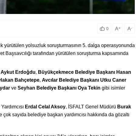
A
+
A
-
0
lik yürütülen yolsuzluk soruşturmasının 5. dalga operasyonunda
iyet Başsavcılığı tarafından yürütülen soruşturma kapsamında
i
Aykut Erdoğdu
,
Büyükçekmece Belediye Başkanı Hasan
 Hakan Bahçetepe
,
Avcılar Belediye Başkanı Utku Caner
Aydar
ve
Seyhan Belediye Başkanı Oya Tekin
gibi isimler
 Yardımcısı
Erdal Celal Aksoy
, İSFALT Genel Müdürü
Burak
e çok sayıda belediye başkan yardımcısı hakkında da gözaltı