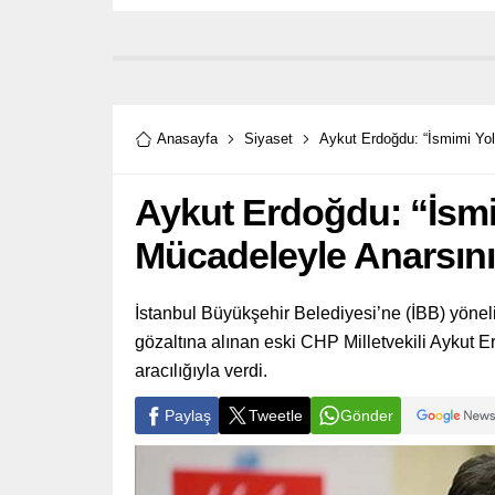
Anasayfa
Siyaset
Aykut Erdoğdu: “İsmimi Yol
Aykut Erdoğdu: “İsmi
Mücadeleyle Anarsını
İstanbul Büyükşehir Belediyesi’ne (İBB) yön
gözaltına alınan eski CHP Milletvekili Aykut Er
aracılığıyla verdi.
Paylaş
Tweetle
Gönder