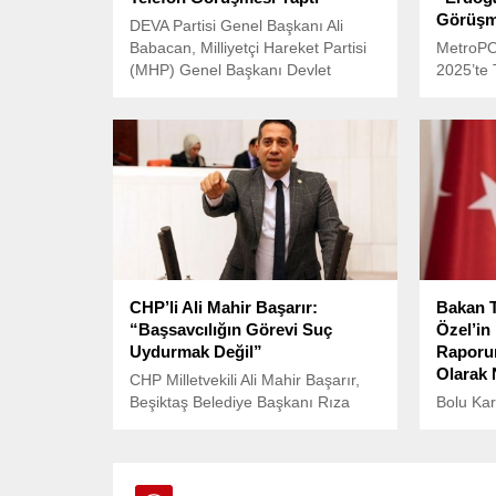
Görüşm
DEVA Partisi Genel Başkanı Ali
Babacan, Milliyetçi Hareket Partisi
MetroPO
(MHP) Genel Başkanı Devlet
2025’te 
Bahçeli ile telefon görüşmesi
717 kişiy
gerçekleştirdi.
kamuoyu 
“normall
veriler el
CHP’li Ali Mahir Başarır:
Bakan T
“Başsavcılığın Görevi Suç
Özel’in
Uydurmak Değil”
Raporu
Olarak 
CHP Milletvekili Ali Mahir Başarır,
Beşiktaş Belediye Başkanı Rıza
Bolu Kar
Akpolat’ın gözaltı süreci ve İstanbul
Otel’dek
Cumhuriyet Başsavcılığı’nın
bilirkişi
yürüttüğü soruşturma ile ilgili sert
ön rapor
açıklamalarda bulundu
yol açtı.