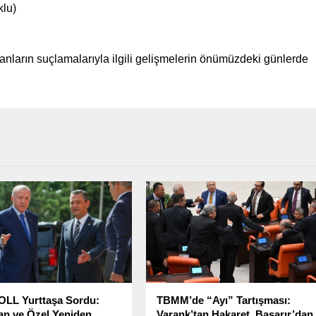
klu)
nanların suçlamalarıyla ilgili gelişmelerin önümüzdeki günlerde
OLL Yurttaşa Sordu:
TBMM’de “Ayı” Tartışması:
n ve Özel Yeniden
Varank’tan Hakaret, Başarır’dan