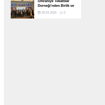
Ümraniye Tokatlılar
Derneği’nden Birlik ve
Beraberlik Dolu İftar
28.03.2024
0
Programı