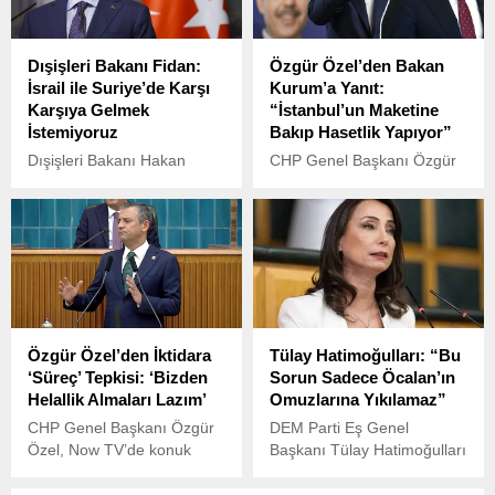
yaptı.
Dışişleri Bakanı Fidan:
Özgür Özel’den Bakan
İsrail ile Suriye’de Karşı
Kurum’a Yanıt:
Karşıya Gelmek
“İstanbul’un Maketine
İstemiyoruz
Bakıp Hasetlik Yapıyor”
Dışişleri Bakanı Hakan
CHP Genel Başkanı Özgür
Fidan, Türkiye’nin İsrail ile
Özel, 6 Şubat depremlerinin
Suriye’de karşı karşıya
2. yıl dönümünde
gelmek istemediğini belirtti.
Kahramanmaraş’ta il
başkanlığını ziyaret ederek
yurttaşlara hitap etti.
Özgür Özel’den İktidara
Tülay Hatimoğulları: “Bu
‘Süreç’ Tepkisi: ‘Bizden
Sorun Sadece Öcalan’ın
Helallik Almaları Lazım’
Omuzlarına Yıkılamaz”
CHP Genel Başkanı Özgür
DEM Parti Eş Genel
Özel, Now TV’de konuk
Başkanı Tülay Hatimoğulları
olduğu İlker Karagöz ile
Oruç, partisinin Kars İl
Çalar Saat programında,
Başkanlığı Kongresi’ne