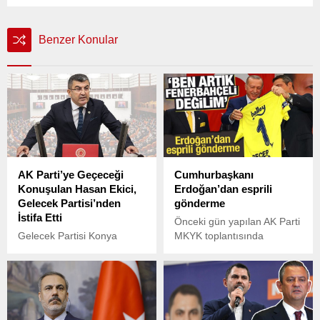
Benzer Konular
AK Parti’ye Geçeceği
Cumhurbaşkanı
Konuşulan Hasan Ekici,
Erdoğan’dan esprili
Gelecek Partisi’nden
gönderme
İstifa Etti
Önceki gün yapılan AK Parti
Gelecek Partisi Konya
MKYK toplantısında
Milletvekili Hasan Ekici,
spordaki son gelişmeler de
partisinden istifa ettiğini
konuşuldu. Cumhurbaşkanı
sosyal medya hesabı
Erdoğan, "Ben artık
üzerinden duyurdu.
Fenerbahçeli değilim, Milil
Takım'ı tutuyorum" esprisi