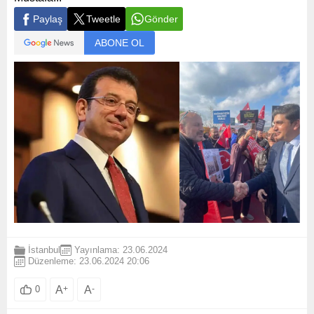
Paylaş
Tweetle
Gönder
ABONE OL
İstanbul
Yayınlama: 23.06.2024
Düzenleme: 23.06.2024 20:06
A
+
A
-
0