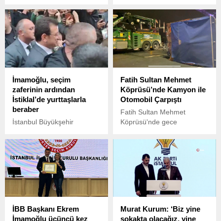
Belediye (İBB) Başkanı
konuşan Ekrem İmamoğlu,
Ekrem İmamoğlu, seçim
Böylesi bir mekandan niçin
sonuçlarına ilişkin yaptığı ilk
uzak tutulduk ya da bu
açıklamada Şu an
mekanı, bu şekliyle niye
gördüğümüz fotoğraf bizi
uzun yıllar kullanamadık
memnun etmekte dedi.
diye hayıflanacaksınız dedi.
İmamoğlu, seçim
Fatih Sultan Mehmet
zaferinin ardından
Köprüsü’nde Kamyon ile
İstiklal’de yurttaşlarla
Otomobil Çarpıştı
beraber
Fatih Sultan Mehmet
İstanbul Büyükşehir
Köprüsü'nde gece
Belediye Başkanı Ekrem
saatlerinde meydana gelen
İmamoğlu, 31 Mart
kazada, kamyon ile
seçimlerinden sonra bugün
otomobil çarpıştı. Kazada 2
İstiklal’e çıktı, yurttaşlarla
kişi yaralandı. Kaza sonrası
sevincini paylaştı.
köprü üzerinde trafik
yoğunluğu yaşandı. Polis
ekipleri olayla ilgili inceleme
başlattı.
İBB Başkanı Ekrem
Murat Kurum: ‘Biz yine
İmamoğlu üçüncü kez
sokakta olacağız, yine