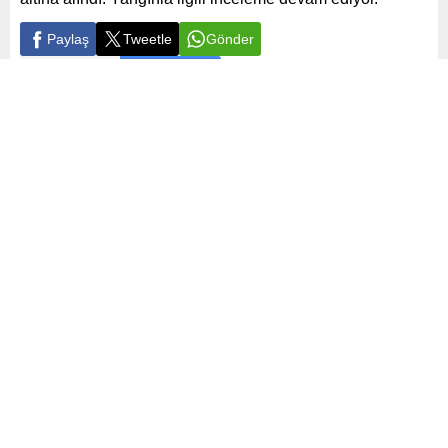
Paylaş
Tweetle
Gönder
ABONE OL
İstanbul
Yayınlama: 23.06.2024
Düzenleme: 23.06.2024 16:55
A
+
A
-
0