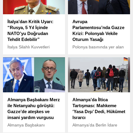
İtalya’dan Kritik Uyarı:
Avrupa
“Rusya, 5 Yıl İçinde
Parlamentosu’nda Gazze
NATO’yu Doğrudan
Krizi: Polonyalı Vekile
Tehdit Edebilir”
Oturum Yasağı
İtalya Silahlı Kuvvetleri
Polonya basınında yer alan
Genelkurmay Başkanı
bilgilere göre, Polonyalı
Orgeneral Luciano
Avrupa Parlamentosu (AP)
Portolano, Rusya’nın askeri
Milletvekili Braun, YouTube
kapasitesini beklenenden
üzerinden yaptığı
hızlı bir şekilde yeniden inşa
açıklamada, Gazze
ettiğini belirterek,
Şeridi’nde yaşananlara dair
Moskova’nın 5 yıl içinde
bir çıkış yaptı.
NATO topraklarını doğrudan
Almanya Başbakanı Merz
Almanya’da İltica
tehdit edebilecek güce
ile Netanyahu görüştü:
Tartışması: Mahkeme
ulaşabileceği uyarısında
Gazze’de ateşkes ve
‘Yasa Dışı’ Dedi, Hükümet
bulundu.
insani yardım vurgusu
Israrcı
Almanya Başbakanı
Almanya’da Berlin İdare
Friedrich Merz, İsrail
Mahkemesi’nin sınırda iltica