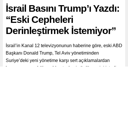
İsrail Basını Trump’ı Yazdı:
“Eski Cepheleri
Derinleştirmek İstemiyor”
İsrail’in Kanal 12 televizyonunun haberine göre, eski ABD
Başkanı Donald Trump, Tel Aviv yönetiminden
Suriye’deki yeni yönetime karşı sert açıklamalardan
kaçınmasını ve Lübnan’da ateşkesi sürdürmesini istedi.
Paylaş
Tweetle
Gönder
ABONE OL