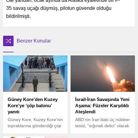
Öte yandan, ocak ayında da Alaska eyaletinde bir F-
35 savaş uçağı düşmüş, pilotun güvende olduğu
bildirilmişti.
Benzer Konular
Güney Kore’den Kuzey
İsrail-İran Savaşında Yeni
Kore’ye ‘çöp balonu’
Aşama: Füzeler Karşılıklı
yanıtı
Ateşlendi
Güney Kore, Kuzey Kore’nin
ABD’nin İran’daki üç nükleer
topraklarına gönderdiği çöp
tesisi, “sığınak delici” olarak
balonlarına propaganda
bilinen B-2 hayalet
yayını ile karşılık
bombardıman uçaklarıyla