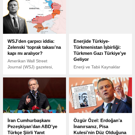
vereceklerini açıkladı.
vurmasının ardından, İsrail-
İran savaşı 11. gününe
girerken çatışmalar yeni bir
boyut kazandı.
WSJ’den çarpıcı iddia:
Enerjide Türkiye-
Zelenski ‘toprak takası’na
Türkmenistan İşbirliği:
kapı mı aralıyor?
Türkmen Gazı Türkiye’ye
Geliyor
Amerikan Wall Street
Journal (WSJ) gazetesi,
Enerji ve Tabii Kaynaklar
Ukrayna Devlet Başkanı
Bakanı Alparslan Bayraktar,
Volodimir Zelenski’nin, ABD
Türkiye ile Türkmenistan
Başkanı Donald Trump ile
arasında enerji alanındaki
yaptığı görüşmede toprak
işbirliğinde tarihi bir adım
değişimi fikrini doğrudan
atıldığını duyurdu.
reddetmediğini öne sürdü.
İran Cumhurbaşkanı
Özgür Özel: Erdoğan’a
Pezeşkiyan’dan ABD’ye
İnanırsanız, Pisa
Türkçe Şiirli Yanıt
Kulesi’nin Düz Olduğuna