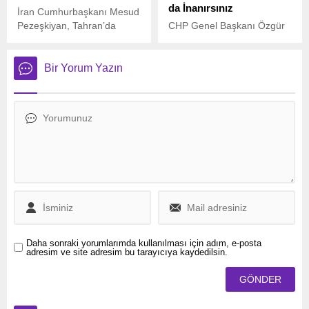
da İnanırsınız
İran Cumhurbaşkanı Mesud
Pezeşkiyan, Tahran’da
CHP Genel Başkanı Özgür
düzenlenen bir etkinlikte
Özel, İtalya’da
ABD’nin baskı politikasına
düzenlenecek Türkiye-İtalya
karşı sert bir açıklama yaptı.
Hükümetlerarası Zirvesi
Bir Yorum Yazın
öncesinde Corriere della
Sera gazetesine verdiği
röportajda Cumhurbaşkanı
Recep Tayyip Erdoğan’ı
hedef aldı.
Daha sonraki yorumlarımda kullanılması için adım, e-posta
adresim ve site adresim bu tarayıcıya kaydedilsin.