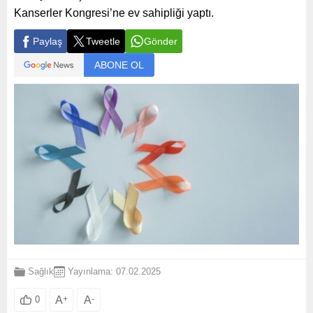
Kanserler Kongresi’ne ev sahipliği yaptı.
Paylaş
Tweetle
Gönder
ABONE OL
Sağlık
Yayınlama: 07.02.2025
A
+
A
-
0