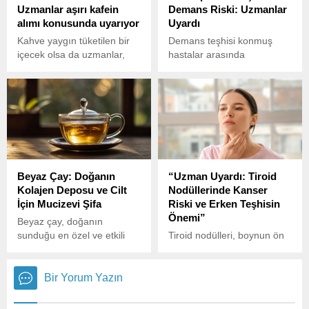
Uzmanlar aşırı kafein
Demans Riski: Uzmanlar
alımı konusunda uyarıyor
Uyardı
Kahve yaygın tüketilen bir
Demans teşhisi konmuş
içecek olsa da uzmanlar,
hastalar arasında
aşırı kafein alımı konusunda
depresyon, kaygı ve
uyarılarda bulunuyor.
huzursuzluk sıkça görülen
Özellikle hamile ve
belirtilerdir.
çocuklarda kafein
tüketimine dikkat çeken
uzmanlar, sonucun ölümcül
olabileceğini belirtiyor.
Beyaz Çay: Doğanın
“Uzman Uyardı: Tiroid
Kolajen Deposu ve Cilt
Nodüllerinde Kanser
İçin Mucizevi Şifa
Riski ve Erken Teşhisin
Önemi”
Beyaz çay, doğanın
sunduğu en özel ve etkili
Tiroid nodülleri, boynun ön
çaylardan biri olarak dikkat
kısmında bulunan tiroid
çekiyor. Hafif ve zarif
bezinin içinde gelişen iyi ya
aromasıyla tanınan beyaz
da kötü huylu kitlelerdir.
Bir Yorum Yazın
çay, geleneksel olarak
Çin’de üretilen ve adını