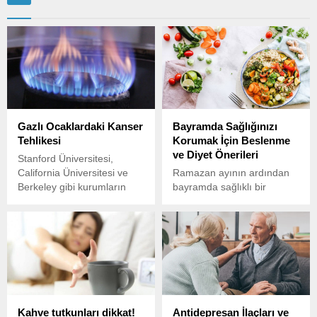
Gazlı Ocaklardaki Kanser
Bayramda Sağlığınızı
Tehlikesi
Korumak İçin Beslenme
ve Diyet Önerileri
Stanford Üniversitesi,
California Üniversitesi ve
Ramazan ayının ardından
Berkeley gibi kurumların
bayramda sağlıklı bir
ortak araştırması, gazla
beslenme düzenine
çalışan ocakların (doğal
geçmek, hem sindirim
gaz, LPG vb.) benzen gazı
sistemi hem de genel
yayarak insan sağlığını ciddi
sağlığınız için önemlidir.
şekilde tehdit ettiğini ortaya
koydu.
Kahve tutkunları dikkat!
Antidepresan İlaçları ve