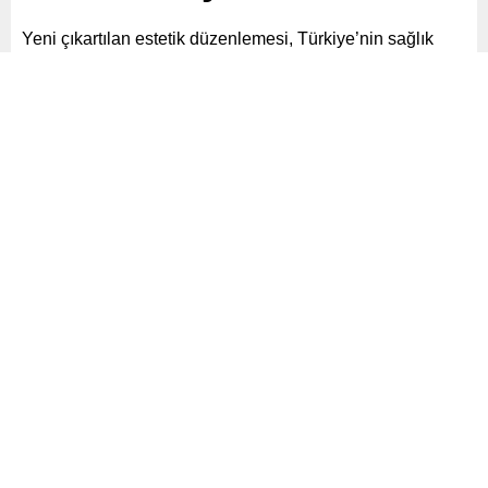
Yeni çıkartılan estetik düzenlemesi, Türkiye’nin sağlık
camiasını ikiye böldü. Sağlık Bakanlığı’nın düzenlediği
yeni yasa tasarısı, estetik cerrahların yetki sınırlarını ve
kimlerin bu alanda çalışabileceğini belirliyor.
Paylaş
Tweetle
Gönder
ABONE OL