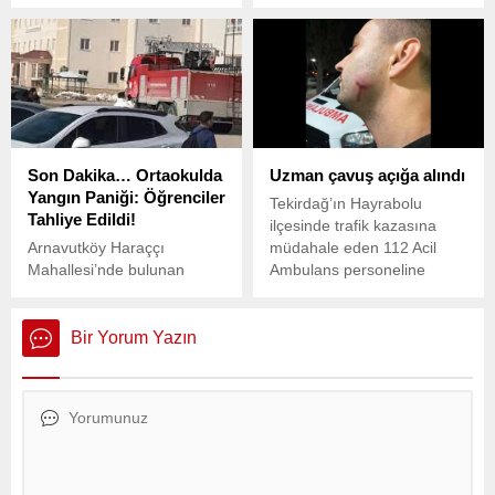
yönelik tepkilere ilişkin
kararı almasının ardından,
konuştu. Tekin, Saygı
petrol fiyatlarında sert bir
sınırının dışında eleştiriler
düşüş yaşandı.
yapılıyor. dedi. Tekin,
liselerde mezuniyet baloları
hakkında da konuştu. Peki,
Mezuniyet baloları
yasaklandı mı?
Son Dakika… Ortaokulda
Uzman çavuş açığa alındı
Yangın Paniği: Öğrenciler
Tekirdağ’ın Hayrabolu
Tahliye Edildi!
ilçesinde trafik kazasına
Arnavutköy Haraççı
müdahale eden 112 Acil
Mahallesi’nde bulunan
Ambulans personeline
Borsa İstanbul İmamhatip
saldıran jandarma uzman
Ortaokulu’nda yangın paniği
çavuş açığa alınarak,
yaşandı. Okulda çıkan
hakkında soruşturma
Bir Yorum Yazın
yangın nedeniyle öğrenciler
başlatıldı.
hızla tahliye edildi.