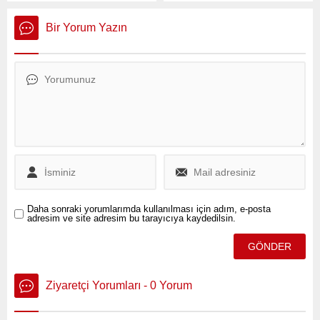
Cumhuriyet Meydanı’nda
ülke genelinde yürütülen
toplanarak meslektaşlarının
göçmen kaçakçılığı ve
Bir Yorum Yazın
gözaltına alınması ve
düzensiz göçle mücadele
tutuklanmasına tepki
denetimlerinin sonuçlarını
gösterdi.
sosyal medya hesabından
paylaştı.
Daha sonraki yorumlarımda kullanılması için adım, e-posta
adresim ve site adresim bu tarayıcıya kaydedilsin.
Ziyaretçi Yorumları - 0 Yorum