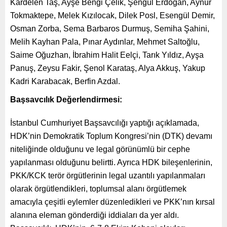
Kardelen Taş, Ayşe Bengi Çelik, Şengül Erdoğan, Aynur
Tokmaktepe, Melek Kızılocak, Dilek Posl, Esengül Demir,
Osman Zorba, Sema Barbaros Durmuş, Semiha Şahini,
Melih Kayhan Pala, Pınar Aydınlar, Mehmet Saltoğlu,
Saime Oğuzhan, İbrahim Halit Eelçi, Tarık Yıldız, Ayşa
Panuş, Zeysu Fakir, Şenol Karataş, Alya Akkuş, Yakup
Kadri Karabacak, Berfin Azdal.
Başsavcılık Değerlendirmesi:
İstanbul Cumhuriyet Başsavcılığı yaptığı açıklamada,
HDK’nin Demokratik Toplum Kongresi’nin (DTK) devamı
niteliğinde olduğunu ve legal görünümlü bir cephe
yapılanması olduğunu belirtti. Ayrıca HDK bileşenlerinin,
PKK/KCK terör örgütlerinin legal uzantılı yapılanmaları
olarak örgütlendikleri, toplumsal alanı örgütlemek
amacıyla çeşitli eylemler düzenledikleri ve PKK’nın kırsal
alanına eleman gönderdiği iddiaları da yer aldı.