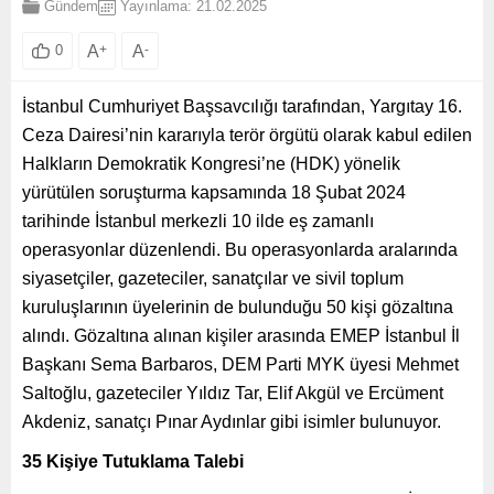
Gündem
Yayınlama: 21.02.2025
A
+
A
-
0
İstanbul Cumhuriyet Başsavcılığı tarafından, Yargıtay 16.
Ceza Dairesi’nin kararıyla terör örgütü olarak kabul edilen
Halkların Demokratik Kongresi’ne (HDK) yönelik
yürütülen soruşturma kapsamında 18 Şubat 2024
tarihinde İstanbul merkezli 10 ilde eş zamanlı
operasyonlar düzenlendi. Bu operasyonlarda aralarında
siyasetçiler, gazeteciler, sanatçılar ve sivil toplum
kuruluşlarının üyelerinin de bulunduğu 50 kişi gözaltına
alındı. Gözaltına alınan kişiler arasında EMEP İstanbul İl
Başkanı Sema Barbaros, DEM Parti MYK üyesi Mehmet
Saltoğlu, gazeteciler Yıldız Tar, Elif Akgül ve Ercüment
Akdeniz, sanatçı Pınar Aydınlar gibi isimler bulunuyor.
35 Kişiye Tutuklama Talebi