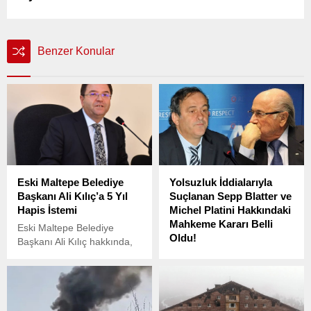
Benzer Konular
Eski Maltepe Belediye
Yolsuzluk İddialarıyla
Başkanı Ali Kılıç’a 5 Yıl
Suçlanan Sepp Blatter ve
Hapis İstemi
Michel Platini Hakkındaki
Mahkeme Kararı Belli
Eski Maltepe Belediye
Oldu!
Başkanı Ali Kılıç hakkında,
“haksız mal edinme, mal
FIFA’daki mali usulsüzlük
kaçırma veya gizleme”
davasında yargılanan eski
suçlarından 3 yıldan 5 yıla
FIFA Başkanı Sepp Blatter
kadar hapis cezası ve 5
ve eski UEFA Başkanı