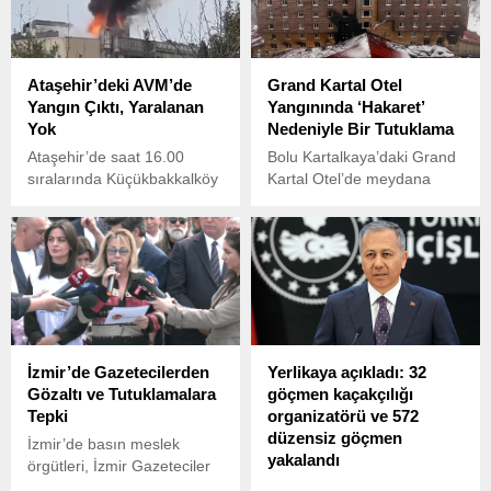
milyon lira ile 10 milyon lira
Michel Platini, İsviçre
arasında değişen ağır para
mahkemesindeki ikinci
cezası talebiyle dava açıldı.
yargılamada da beraat etti.
Ataşehir’deki AVM’de
Grand Kartal Otel
Yangın Çıktı, Yaralanan
Yangınında ‘Hakaret’
Yok
Nedeniyle Bir Tutuklama
Ataşehir’de saat 16.00
Bolu Kartalkaya’daki Grand
sıralarında Küçükbakkalköy
Kartal Otel’de meydana
Mahallesi Dilek Sabancı
gelen yangında hayatını
Caddesi’nde bulunan bir
kaybedenlerin ailelerine
alışveriş merkezinde yangın
telefonla hakaret ettiği iddia
çıktı.
edilen 3 şüpheli, İstanbul
Cumhuriyet Başsavcılığı
tarafından yürütülen
soruşturma kapsamında
gözaltına alındı.
İzmir’de Gazetecilerden
Yerlikaya açıkladı: 32
Gözaltı ve Tutuklamalara
göçmen kaçakçılığı
Tepki
organizatörü ve 572
düzensiz göçmen
İzmir’de basın meslek
yakalandı
örgütleri, İzmir Gazeteciler
Cemiyeti öncülüğünde
İçişleri Bakanı Ali Yerlikaya,