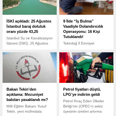
İSKİ açıkladı: 25 Ağustos
9 İlde “İş Bulma”
İstanbul baraj doluluk
Vaadiyle Dolandırıcılık
oranı yüzde 43,25
Operasyonu: 16 Kişi
Tutuklandı!
İstanbul Su ve Kanalizasyon
İdaresi (İSKİ), 25 Ağustos
Tekirdağ İl Emniyet
2025 tarihli baraj doluluk
Müdürlüğü’ne bağlı Siber
oranlarını açıkladı. Yaz
Suçlarla Mücadele Şube
aylarında yağışların
Müdürlüğü ekipleri, 2 aylık
azalmasıyla birlikte
fiziki ve teknik takip
İstanbul’da su seviyeleri
sonucunda nitelikli
merak konusu olmaya
dolandırıcılık yaptığı tespit
devam ediyor.
edilen şüphelilere yönelik
geniş çaplı operasyon
Bakan Tekin’den
Petrol fiyatları düştü,
düzenledi.
açıklama: Mezuniyet
LPG’ye indirim geldi
baloları yasaklandı mı?
Petrol İhraç Eden Ülkeler
Milli Eğitim Bakanı Yusuf
Birliği’nin (OPEC+) sekiz
Tekin, yeni müfredata
üyesinin üretimi artırma