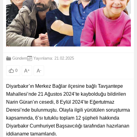
Gündem
Yayınlama: 21.02.2025
A
+
A
-
0
Diyarbakır’ın Merkez Bağlar ilçesine bağlı Tavşantepe
Mahallesi’nde 21 Ağustos 2024’te kaybolduğu bildirilen
Narin Güran’ın cesedi, 8 Eylül 2024’te Eğertutmaz
Deresi’nde bulunmuştu. Olayla ilgili yürütülen soruşturma
kapsamında, 6’sı tutuklu toplam 12 şüpheli hakkında
Diyarbakır Cumhuriyet Başsavcılığı tarafından hazırlanan
iddianame tamamlandı.