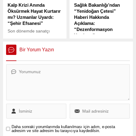
Kalp Krizi Anında
Sağlık Bakanlığı’ndan
Öksürmek Hayat Kurtarır
“Yenidoğan Çetesi”
mı? Uzmanlar Uyardı:
Haberi Hakkında
“Şehir Efsanesi”
Açıklama:
“Dezenformasyon
Son dönemde sanatçı
Yapılıyor”
Volkan Konak’ın sahnede
geçirdiği kalp krizi sonucu
Sağlık Bakanlığı, Alman
yaşamını yitirmesi ve TBMM
dergisi Der Spiegel’de
Bir Yorum Yazın
Başkanvekili Sırrı Süreyya
yayımlanan, Şebnem Arsu
Önder’in kalp rahatsızlıkları
ve Maximilian Popp
sonrası hayatını
imzasıyla çıkan “Erdoğan’ın
kaybetmesiyle birlikte, halk
Yenidoğan Mafya Sorunu”
arasında kalp krizi sırasında
başlıklı yazı hakkında
öksürmenin faydalı
açıklama yaptı.
olduğuna dair söylentiler
yeniden gündeme geldi.
Daha sonraki yorumlarımda kullanılması için adım, e-posta
adresim ve site adresim bu tarayıcıya kaydedilsin.