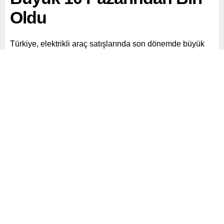
Oldu
Türkiye, elektrikli araç satışlarında son dönemde büyük
bir yükseliş yakalayarak dünyadaki en büyük 10
pazardan biri haline geldi.
Paylaş
Tweetle
Gönder
ABONE OL