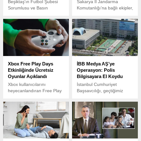
Beşiktaş'ın Futbol Şubesi
Sakarya İl Jandarma
Sorumlusu ve Basın
Komutanlığı’na bağlı ekipler,
Sözcüsü Feyyaz Uçar
Akyazı ilçesinde kaçakçılık
ayrılık iddiaları sonrasında
ve uyuşturucu ile mücadele
sosyal medya hesabından
kapsamında H.A. (60) isimli
paylaşımda bulundu.
şahsın ikametgahına
operasyon düzenledi.
Xbox Free Play Days
İBB Medya AŞ’ye
Etkinliğinde Ücretsiz
Operasyon: Polis
Oyunlar Açıklandı
Bilgisayara El Koydu
Xbox kullanıcılarını
İstanbul Cumhuriyet
heyecanlandıran Free Play
Başsavcılığı, geçtiğimiz
Days etkinliği kapsamında,
hafta İstanbul Büyükşehir
13-16 Haziran tarihleri
Belediyesi (İBB) bağlı
arasında Game Pass
Medya AŞ’nin ihaleleriyle
abonelerine özel üç oyun
ilgili soruşturma başlattı.
ücretsiz olacak.