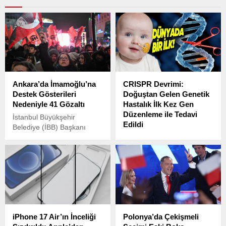
Ankara’da İmamoğlu’na
CRISPR Devrimi:
Destek Gösterileri
Doğuştan Gelen Genetik
Nedeniyle 41 Gözaltı
Hastalık İlk Kez Gen
Düzenleme ile Tedavi
İstanbul Büyükşehir
Edildi
Belediye (İBB) Başkanı
Ekrem İmamoğlu ve
Bilim dünyasında çığır açan
beraberindeki 100’den fazla
bir gelişme yaşandı: Doktor
kişinin gözaltına alınmasının
ve araştırmacılardan oluşan
ardından, yurttaşlar
bir ekip, nadir görülen
İmamoğlu’na destek vermek
genetik bir hastalığı ilk kez
için meydanlara ve
kişiselleştirilmiş CRISPR
sokaklara çıktı.
gen düzenleme teknolojisi
ile başarıyla tedavi etti.
iPhone 17 Air’ın İnceliği
Polonya’da Çekişmeli