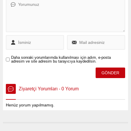
gizleme veya değiştirme”
suçundan aldığı 4 yıl 6 ay
hapis cezasına karşı istinaf
başvurusu yapıldı.
Daha sonraki yorumlarımda kullanılması için adım, e-posta
adresim ve site adresim bu tarayıcıya kaydedilsin.
Ziyaretçi Yorumları - 0 Yorum
Henüz yorum yapılmamış.