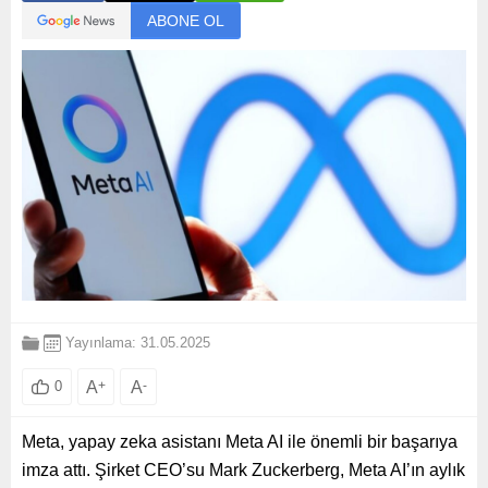
ABONE OL
Yayınlama: 31.05.2025
A
+
A
-
0
Meta, yapay zeka asistanı Meta AI ile önemli bir başarıya
imza attı. Şirket CEO’su Mark Zuckerberg, Meta AI’ın aylık