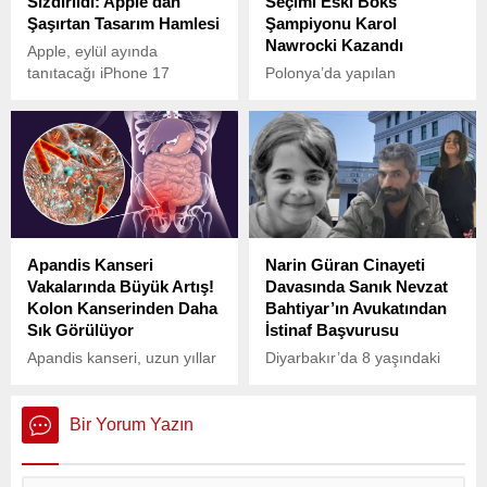
Sızdırıldı: Apple’dan
Seçimi Eski Boks
Şaşırtan Tasarım Hamlesi
Şampiyonu Karol
Nawrocki Kazandı
Apple, eylül ayında
tanıtacağı iPhone 17
Polonya’da yapılan
serisiyle teknoloji
seçimlerde sürpriz bir sonuç
tutkunlarının ilgisini
çıktı. Eski ağır sıklet boks
toplamaya hazırlanıyor.
şampiyonu Karol Nawrocki,
çekişmeli geçen seçim
yarışını kazanarak
sandıktan galip çıktı.
Apandis Kanseri
Narin Güran Cinayeti
Vakalarında Büyük Artış!
Davasında Sanık Nevzat
Kolon Kanserinden Daha
Bahtiyar’ın Avukatından
Sık Görülüyor
İstinaf Başvurusu
Apandis kanseri, uzun yıllar
Diyarbakır’da 8 yaşındaki
nadir görülen bir hastalık
Narin Güran’ın
olarak bilinirken, son
öldürülmesiyle ilgili davada,
dönemde özellikle genç yaş
sanık Nevzat Bahtiyar’ın
Bir Yorum Yazın
gruplarında hızlı bir artış
avukatından, Bahtiyar’ın
gösteriyor.
“suç delillerini yok etme,