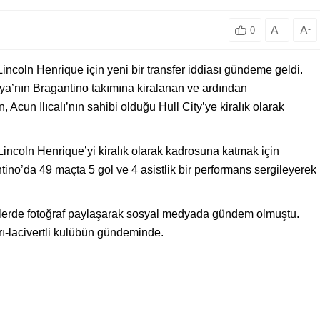
A
+
A
-
0
incoln Henrique için yeni bir transfer iddiası gündeme geldi.
a’nın Bragantino takımına kiralanan ve ardından
cun Ilıcalı’nın sahibi olduğu Hull City’ye kiralık olarak
Lincoln Henrique’yi kiralık olarak kadrosuna katmak için
tino’da 49 maçta 5 gol ve 4 asistlik bir performans sergileyerek
lerde fotoğraf paylaşarak sosyal medyada gündem olmuştu.
arı-lacivertli kulübün gündeminde.