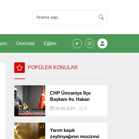
zin
Otomobil
Eğitim
POPÜLER KONULAR
CHP Ümraniye İlçe
Başkanı Av. Hakan
Kızılelma 31 Mart Yerel
24.04.2024
0
Seçimlerini
Değerlendirdi
Yarım kaşık
zeytinyağının mucizevi