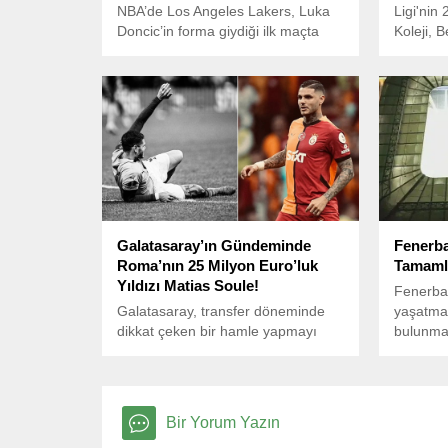
NBA’de Los Angeles Lakers, Luka
Ligi'nin
Doncic’in forma giydiği ilk maçta
Koleji, 
Utah Jazz’ı 132-113 yenerek
yendi.
önemli bir galibiyet aldı. Maçın en
skoreri, 24 sayı, 7 ribaunt ve 8
asistle galibiyete katkı sağlayan
LeBron James oldu.
Galatasaray’ın Gündeminde
Fenerba
Roma’nın 25 Milyon Euro’luk
Tamaml
Yıldızı Matias Soule!
Fenerbah
Galatasaray, transfer döneminde
yaşatmak
dikkat çeken bir hamle yapmayı
bulunmak
planlıyor. İspanyol basınından
‘Atatürk 
Relevo’nun haberine göre, Sarı-
tamamla
Kırmızılılar, Roma’nın yaz transfer
döneminde 25.6 milyon Euro’ya
Bir Yorum Yazın
kadrosuna kattığı Matias Soule’yi