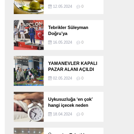
etkileri!
12.05.2024
0
Tebrikler Süleyman
Doğru’ya
16.05.2024
0
YAMANEVLER KAPALI
PAZAR ALANI AÇILDI
02.05.2024
0
Uykusuzluğa ‘en çok’
hangi içecek neden
oluyor?
18.04.2024
0