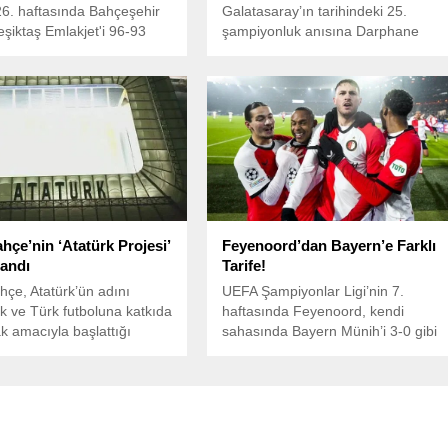
 26. haftasında Bahçeşehir
Galatasaray’ın tarihindeki 25.
Beşiktaş Emlakjet'i 96-93
şampiyonluk anısına Darphane
tarafından hazırlanan hatıra parası,
koleksiyon tutkunları ve taraftarlar
tarafından büyük ilgi görüyor.
hçe’nin ‘Atatürk Projesi’
Feyenoord’dan Bayern’e Farklı
andı
Tarife!
çe, Atatürk’ün adını
UEFA Şampiyonlar Ligi’nin 7.
 ve Türk futboluna katkıda
haftasında Feyenoord, kendi
 amacıyla başlattığı
sahasında Bayern Münih’i 3-0 gibi
Projesi’ni başarıyla
farklı bir skorla mağlup etti.
dı.
Feyenoord Stadyumu’nda oynanan
karşılaşmada ev sahibi takım,
golleri Santiago Gimenez’in 21. ve
45+9. dakikalarda kaydettiği