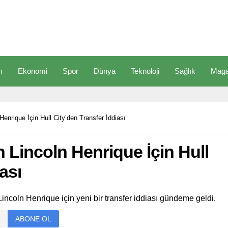
m
Ekonomi
Spor
Dünya
Teknoloji
Sağlık
Maga
enrique İçin Hull City’den Transfer İddiası
Lincoln Henrique İçin Hull
ası
incoln Henrique için yeni bir transfer iddiası gündeme geldi.
ABONE OL