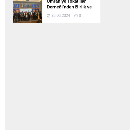
Ümraniye Tokatlılar
Derneği’nden Birlik ve
Beraberlik Dolu İftar
28.03.2024
0
Programı