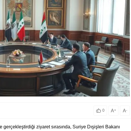
A
+
A
-
0
e gerçekleştirdiği ziyaret sırasında, Suriye Dışişleri Bakanı