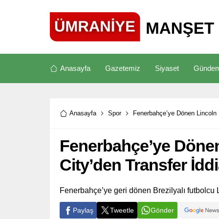
Anasayfa
Gazetemiz
Siyaset
Günde
Anasayfa
Spor
Fenerbahçe’ye Dönen Lincoln H
Fenerbahçe’ye Dönen 
City’den Transfer İddi
Fenerbahçe’ye geri dönen Brezilyalı futbolcu L
Paylaş
Tweetle
Gönder