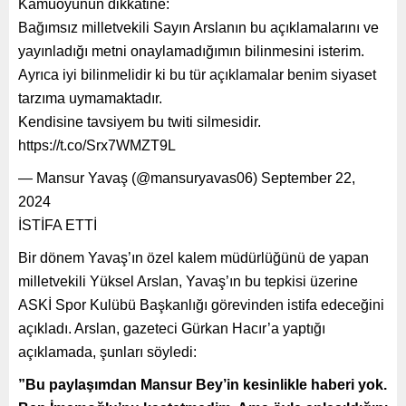
Kamuoyunun dikkatine:
Bağımsız milletvekili Sayın Arslanın bu açıklamalarını ve
yayınladığı metni onaylamadığımın bilinmesini isterim.
Ayrıca iyi bilinmelidir ki bu tür açıklamalar benim siyaset
tarzıma uymamaktadır.
Kendisine tavsiyem bu twiti silmesidir.
https://t.co/Srx7WMZT9L
— Mansur Yavaş (@mansuryavas06) September 22,
2024
İSTİFA ETTİ
Bir dönem Yavaş’ın özel kalem müdürlüğünü de yapan
milletvekili Yüksel Arslan, Yavaş’ın bu tepkisi üzerine
ASKİ Spor Kulübü Başkanlığı görevinden istifa edeceğini
açıkladı. Arslan, gazeteci Gürkan Hacır’a yaptığı
açıklamada, şunları söyledi:
”Bu paylaşımdan Mansur Bey’in kesinlikle haberi yok.