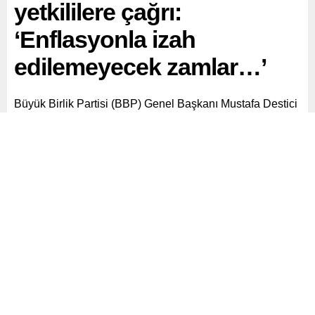
yetkililere çağrı:
‘Enflasyonla izah
edilemeyecek zamlar…’
Büyük Birlik Partisi (BBP) Genel Başkanı Mustafa Destici
yetkililere ‘zam’ çağrısı yaptı. GSM şirketlerini hedef alan
Destici, Enflasyonla izah edilemeyecek şekilde yüzde
250-300 zamlar yapmaları kabul edilebilir değildir dedi.
Paylaş
Tweetle
Gönder
ABONE OL