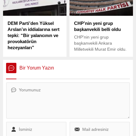
Sarayı önünde yaşanan
Başkanı Ekrem İmamoğlu
olaylara ilişkin hazırlanan
söz konusu görüşme
iddianame, 18. Asliye Ceza
hakkında paylaşım yaptı.
DEM Parti’den Yüksel
CHP’nin yeni grup
Mahkemesi tarafından
Arslan’ın iddialarına sert
başkanvekili belli oldu
kabul edildi.
tepki: “Bir yalancının ve
CHP'nin yeni grup
provokatörün
başkanvekili Ankara
hezeyanları”
Milletvekili Murat Emir oldu.
DEM Parti, Milli Dayanışma,
Kardeşlik ve Demokrasi
Komisyonu üzerinden
Bir Yorum Yazın
gündeme gelen tartışmalara
ilişkin yazılı açıklama yaptı.