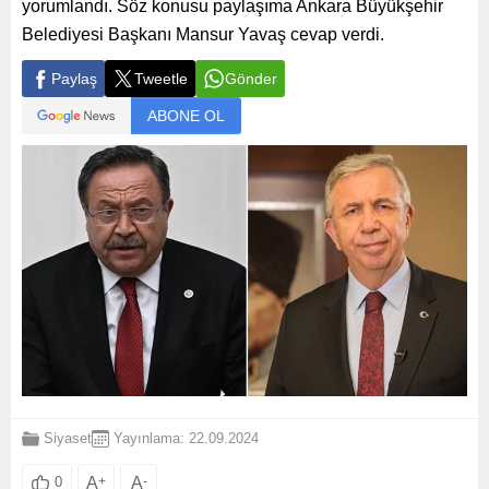
yorumlandı. Söz konusu paylaşıma Ankara Büyükşehir
Belediyesi Başkanı Mansur Yavaş cevap verdi.
Paylaş
Tweetle
Gönder
ABONE OL
Siyaset
Yayınlama: 22.09.2024
A
+
A
-
0