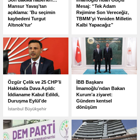
Mansur Yavaş'tan
Mesaj: “Tek Adam
açıklama: 'Bu seçimin
Rejimine Son Vereceğiz,
kaybedeni Turgut
TBMM’yi Yeniden Milletin
Altınok'tur'
Kalbi Yapacağız”
Ankara Büyükşehir Belediye
CHP’li İstanbul Büyükşehir
Başkanı Mansur Yavaş,
Belediye Başkanı Ekrem
seçim sonuçlarına ilişkin
İmamoğlu,
açıklamada bulundu.
Cumhurbaşkanlığı Hükümet
Sistemi’ni sert ifadelerle
eleştirdiği dikkat çekici bir
yazı kaleme aldı.
Özgür Çelik ve 25 CHP’li
İBB Başkanı
Hakkında Dava Açıldı:
İmamoğlu’ndan Bakan
İddianame Kabul Edildi,
Kurum’a ziyaret:
Duruşma Eylül’de
Gündem kentsel
dönüşüm
İstanbul Büyükşehir
Belediye Başkanı Ekrem
İBB Başkanı Ekrem
İmamoğlu hakkında
İmamoğlu, Çevre, Şehircilik
yürütülen soruşturmalarla
ve İklim Değişikliği Bakanı
bağlantılı olarak, 31 Ocak
Murat Kurum'u ziyaret etti.
2025’te İstanbul Adalet
Bakan Murat Kurum ve İBB