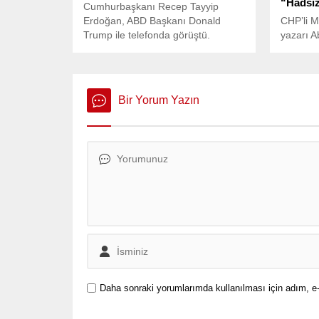
“Hadsizl
Cumhurbaşkanı Recep Tayyip
Erdoğan, ABD Başkanı Donald
CHP’li M
Trump ile telefonda görüştü.
yazarı A
Görüşmede, Türkiye ile ABD
hedef al
arasındaki ikili ilişkiler ve bölgesel,
verdi: “B
küresel gelişmeler ele alındı.
iktidar
Bir Yorum Yazın
Daha sonraki yorumlarımda kullanılması için adım, e-