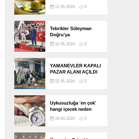
etkileri!
12.05.2024
0
Tebrikler Süleyman
Doğru’ya
16.05.2024
0
YAMANEVLER KAPALI
PAZAR ALANI AÇILDI
02.05.2024
0
Uykusuzluğa ‘en çok’
hangi içecek neden
oluyor?
18.04.2024
0