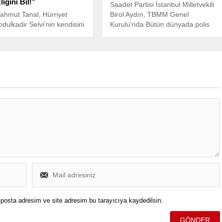
iğini Bil!”
Saadet Partisi İstanbul Milletvekili
ahmut Tanal, Hürriyet
Birol Aydın, TBMM Genel
bdulkadir Selvi’nin kendisini
Kurulu'nda Bütün dünyada polis
an ifadelerine çok sert yanıt
baskılarına rağmen pankart açan,
en bu milletin vekiliyim, sen
yürüyüş yapan, evine İsrail
ın propaganda memurusun!”
ürünlerini sokmamaya özen
gösterenlerden, bildirge hazırlayan
ve sunan sivil toplum
kuruluşlarından farklı olarak bizim
22 yıllık iktidarımız 8 aydır ne
yaptı? Rahat nefes alacak Filistinli
için tek bir adım atmadınız...
posta adresim ve site adresim bu tarayıcıya kaydedilsin.