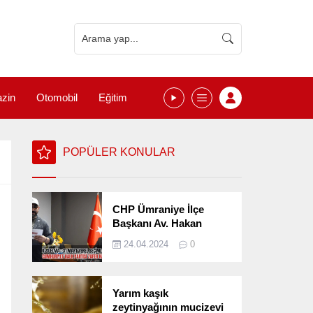
zin
Otomobil
Eğitim
POPÜLER KONULAR
CHP Ümraniye İlçe
Başkanı Av. Hakan
Kızılelma 31 Mart Yerel
24.04.2024
0
Seçimlerini
Değerlendirdi
Yarım kaşık
zeytinyağının mucizevi