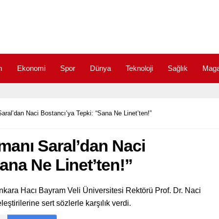
m
Ekonomi
Spor
Dünya
Teknoloji
Sağlık
Maga
ral’dan Naci Bostancı’ya Tepki: “Sana Ne Linet’ten!”
manı Saral’dan Naci
ana Ne Linet’ten!”
ara Hacı Bayram Veli Üniversitesi Rektörü Prof. Dr. Naci
eştirilerine sert sözlerle karşılık verdi.