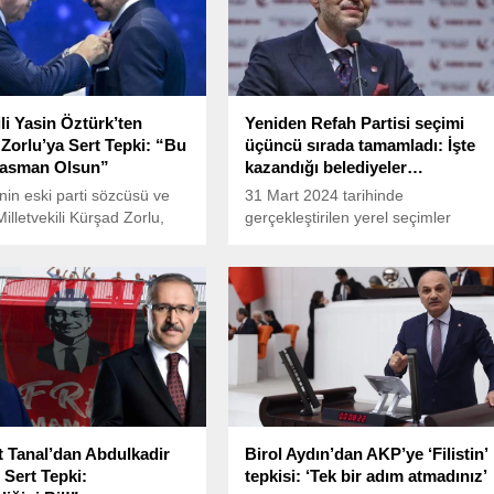
ili Yasin Öztürk’ten
Yeniden Refah Partisi seçimi
Zorlu’ya Sert Tepki: “Bu
üçüncü sırada tamamladı: İşte
Tasman Olsun”
kazandığı belediyeler…
’nin eski parti sözcüsü ve
31 Mart 2024 tarihinde
illetvekili Kürşad Zorlu,
gerçekleştirilen yerel seçimler
atılmasının ardından
sonrasında resmi olmayan
edya üzerinden sert
sonuçlara göre, Yeniden Refah
ere hedef oldu.
Partisi'nin (YRP) oy oranı ve kaç
belediye başkanlığı kazandığı belli
oldu.
Tanal’dan Abdulkadir
Birol Aydın’dan AKP’ye ‘Filistin’
 Sert Tepki:
tepkisi: ‘Tek bir adım atmadınız’