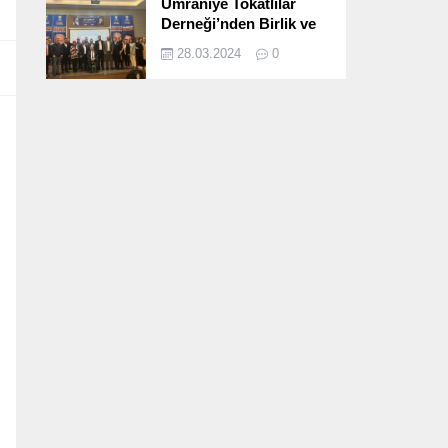
Ümraniye Tokatlılar
Derneği’nden Birlik ve
Beraberlik Dolu İftar
28.03.2024
0
Programı