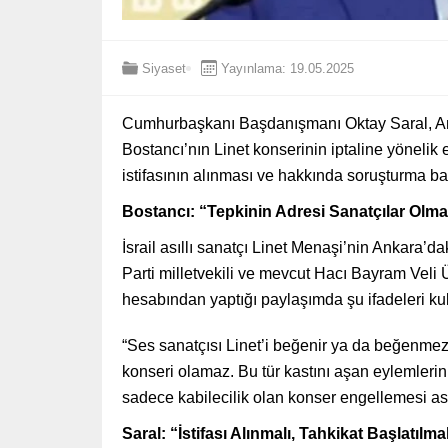
Siyaset
Yayınlama: 19.05.2025
Cumhurbaşkanı Başdanışmanı Oktay Saral, Ank
Bostancı’nın Linet konserinin iptaline yönelik el
istifasının alınması ve hakkında soruşturma ba
Bostancı: “Tepkinin Adresi Sanatçılar Olm
İsrail asıllı sanatçı Linet Menaşi’nin Ankara’d
Parti milletvekili ve mevcut Hacı Bayram Veli 
hesabından yaptığı paylaşımda şu ifadeleri kul
“Ses sanatçısı Linet’i beğenir ya da beğenmezsi
konseri olamaz. Bu tür kastını aşan eylemlerin 
sadece kabilecilik olan konser engellemesi as
Saral: “İstifası Alınmalı, Tahkikat Başlatılma