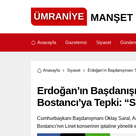
Anasayfa
Gazetemiz
Siyaset
Günde
Anasayfa
Siyaset
Erdoğan’ın Başdanışmanı Sa
Erdoğan’ın Başdanış
Bostancı’ya Tepki: “S
Cumhurbaşkanı Başdanışmanı Oktay Saral, Ank
Bostancı’nın Linet konserinin iptaline yönelik el