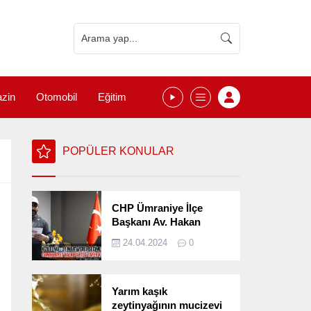
zin
Otomobil
Eğitim
POPÜLER KONULAR
CHP Ümraniye İlçe
Başkanı Av. Hakan
Kızılelma 31 Mart Yerel
24.04.2024
0
Seçimlerini
Değerlendirdi
Yarım kaşık
zeytinyağının mucizevi