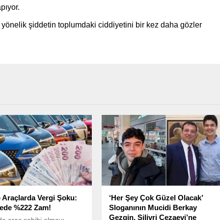
pıyor.
önelik şiddetin toplumdaki ciddiyetini bir kez daha gözler
 Araçlarda Vergi Şoku:
‘Her Şey Çok Güzel Olacak’
cede %222 Zam!
Sloganının Mucidi Berkay
Gezgin, Silivri Cezaevi’ne