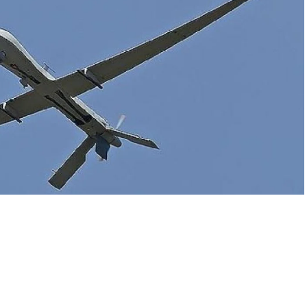
A
+
A
-
0
Devrim Muhafızları Komutanlığı tarafından yapılan açıklamada,