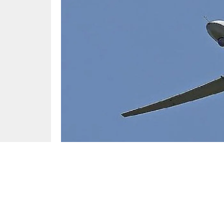
Siyaset
Yayınlama: 20.06.2025
Mehr Haber Ajansı’nın aktardığına göre, İran 