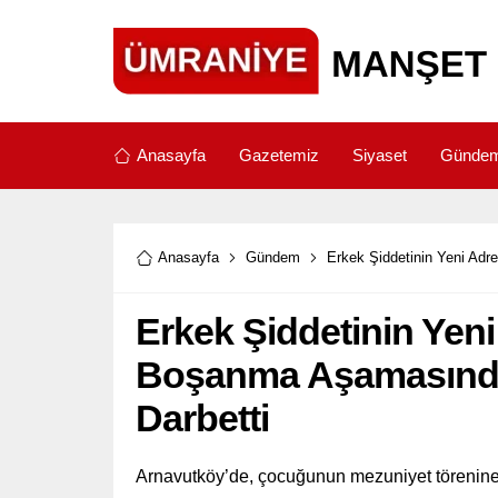
Anasayfa
Gazetemiz
Siyaset
Günde
Anasayfa
Gündem
Erkek Şiddetinin Yeni Adr
Erkek Şiddetinin Yen
Boşanma Aşamasındak
Darbetti
Arnavutköy’de, çocuğunun mezuniyet törenine 