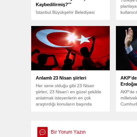
Türkiye’
Kaybedilirmiş?'”
planlayan
İstanbul Büyükşehir Belediyesi
kullanıcı
(İBB) tarafından düşük fiyatlarla
yeni ver
yemek imkânı sunmak amacıyla
araçlar
açılan Kent Lokantası önündeki
%4’ten %
kuyruklar, her geçen gün daha da
uzuyor.
Anlamlı 23 Nisan şiirleri
AKP’de 
Erdoğan
Her sene olduğu gibi 23 Nisan
şiirleri, 23 Nisan'ı en güzel şekilde
AKP’de 
anlatmak isteyenlerin en çok
milletvek
araştırdığı konuların başında
Cumhurb
geliyor. Peki 23 Nisan için yazılan
Erdoğan’
şiir örnekleri nelerdir? İşte anlamlı
önünü a
23 Nisan şiirleri
Bir Yorum Yazın