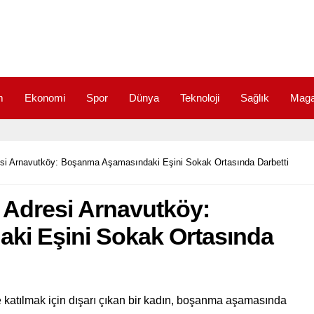
m
Ekonomi
Spor
Dünya
Teknoloji
Sağlık
Maga
esi Arnavutköy: Boşanma Aşamasındaki Eşini Sokak Ortasında Darbetti
i Adresi Arnavutköy:
i Eşini Sokak Ortasında
katılmak için dışarı çıkan bir kadın, boşanma aşamasında