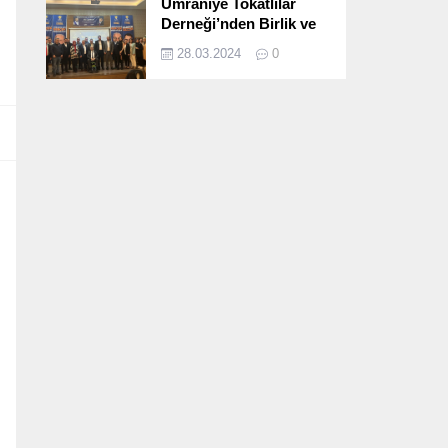
Ümraniye Tokatlılar
Derneği’nden Birlik ve
Beraberlik Dolu İftar
28.03.2024
0
Programı