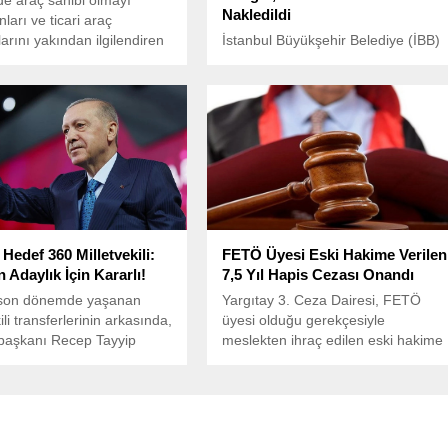
de araç sahibi olmayı
Nakledildi
ları ve ticari araç
larını yakından ilgilendiren
İstanbul Büyükşehir Belediye (İBB)
gi düzenlemesiyle, pick-up
Başkanı Ekrem İmamoğlu’nun 201
a uygulanan ÖTV oranı
seçimlerinde kullandığı ünlü “Her
50’ye çıkarıldı.
şey çok güzel olacak” sloganının
yaratıcısı Berkay Gezgin, geçtiğimi
günlerde katıldığı eylemler
nedeniyle gözaltına alınmış ve
ardından tutuklanarak Metris
Cezaevi’ne gönderilmişti.
Hedef 360 Milletvekili:
FETÖ Üyesi Eski Hakime Verilen
 Adaylık İçin Kararlı!
7,5 Yıl Hapis Cezası Onandı
son dönemde yaşanan
Yargıtay 3. Ceza Dairesi, FETÖ
ili transferlerinin arkasında,
üyesi olduğu gerekçesiyle
aşkanı Recep Tayyip
meslekten ihraç edilen eski hakime
ın yeniden adaylığının
verilen 7 yıl 6 ay hapis cezasını
çma amacı yatıyor.
onadı.