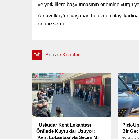
ve yetkililere başvurmasının önemine vurgu ya
Arnavutköy’de yaşanan bu üzücü olay, kadına y
önüne serdi.
Benzer Konular
“Üsküdar Kent Lokantası
Pick-Up
Önünde Kuyruklar Uzuyor:
Bir Ge
‘Kent Lokantası’yla Seçim Mi