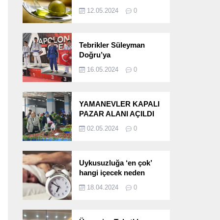
etkileri!
12.05.2024
0
Tebrikler Süleyman
Doğru’ya
16.05.2024
0
YAMANEVLER KAPALI
PAZAR ALANI AÇILDI
02.05.2024
0
Uykusuzluğa ‘en çok’
hangi içecek neden
oluyor?
18.04.2024
0