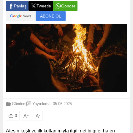
Paylaş
Tweetle
Gönder
ABONE OL
Gündem
Yayınlama: 05.06.2025
A
+
A
-
0
Ateşin keşfi ve ilk kullanımıyla ilgili net bilgiler halen