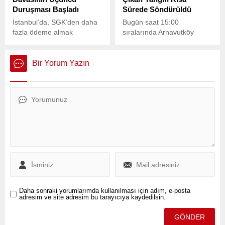
Duruşması Başladı
Sürede Söndürüldü
İstanbul’da, SGK’den daha
Bugün saat 15:00
fazla ödeme almak
sıralarında Arnavutköy
amacıyla yenidoğan
Anadolu Mahallesi Necip
bebekleri önceden
Fazıl Caddesi üzerinde
anlaştıkları hastanelerin
bulunan 4 katlı bir binanın
Bir Yorum Yazın
yenidoğan ünitelerine sevk
çatısında yangın çıktı.
ederek, en az 10 bebeğin
ölümüne sebep olan ve
haksız kazanç sağladığı
iddia edilen 46 sanıklı
“Yenidoğan Çetesi”
davasının üçüncü
duruşması başladı.
Daha sonraki yorumlarımda kullanılması için adım, e-posta
adresim ve site adresim bu tarayıcıya kaydedilsin.