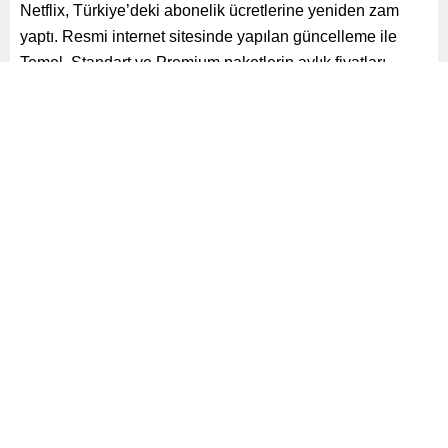
Netflix, Türkiye’deki abonelik ücretlerine yeniden zam
yaptı. Resmi internet sitesinde yapılan güncelleme ile
Temel, Standart ve Premium paketlerin aylık fiyatları
önemli ölçüde yükseldi.
Paylaş
Tweetle
Gönder
ABONE OL