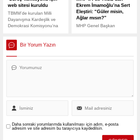
web sitesi kuruldu
Ekrem İmamoğlu’na Sert
tepkisini gösterdi.
medya üzerinden tepki
Eleştiri: “Güler misin,
gösterdi.
TBMM’de kurulan Milli
Ağlar mısın?”
Dayanışma Kardeşlik ve
Demokrasi Komisyonu’na
MHP Genel Başkan
özel internet sitesi
Yardımcısı Feti Yıldız,
hazırlandı.
sosyal medya hesabından
yaptığı açıklamada İstanbul
Bir Yorum Yazın
Büyükşehir Belediye
Başkanı Ekrem
İmamoğlu’nun önseçim
adaylığını hedef aldı.
Daha sonraki yorumlarımda kullanılması için adım, e-posta
adresim ve site adresim bu tarayıcıya kaydedilsin.