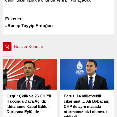
değil, ülkemizin de önünde yeni bir yol açacak.”
Etiketler:
#Recep Tayyip Erdoğan
Benzer Konular
Özgür Çelik ve 25 CHP’li
Partisi 14 milletvekili
Hakkında Dava Açıldı:
çıkarmıştı… Ali Babacan:
İddianame Kabul Edildi,
CHP ile aynı masada
Duruşma Eylül’de
oturmamız bizi olumsuz
etkiledi