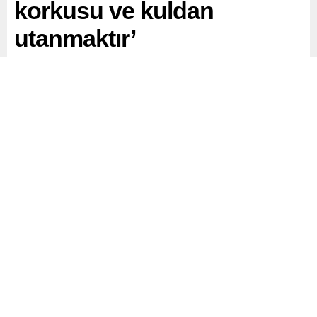
korkusu ve kuldan
utanmaktır’
Eski Genelkurmay Başkanı ve AKP Kayseri milletvekili
Hulusi Akar, eğitimin amacının bilgi değil ‘Allah korkusu
ve kuldan utanmak’ olduğunu söyledi. Akar, Ateistle mi,
deistle mi, LGBT ile mi uğraşacaksınız? dedi.
Paylaş
Tweetle
Gönder
ABONE OL