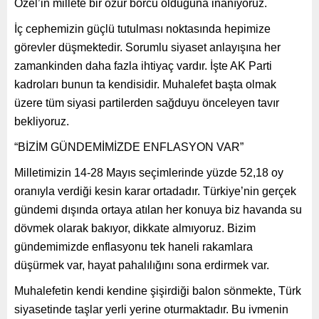
Özel’in millete bir özür borcu olduğuna inanıyoruz.
İç cephemizin güçlü tutulması noktasında hepimize
görevler düşmektedir. Sorumlu siyaset anlayışına her
zamankinden daha fazla ihtiyaç vardır. İşte AK Parti
kadroları bunun ta kendisidir. Muhalefet başta olmak
üzere tüm siyasi partilerden sağduyu önceleyen tavır
bekliyoruz.
“BİZİM GÜNDEMİMİZDE ENFLASYON VAR”
Milletimizin 14-28 Mayıs seçimlerinde yüzde 52,18 oy
oranıyla verdiği kesin karar ortadadır. Türkiye’nin gerçek
gündemi dışında ortaya atılan her konuya biz havanda su
dövmek olarak bakıyor, dikkate almıyoruz. Bizim
gündemimizde enflasyonu tek haneli rakamlara
düşürmek var, hayat pahalılığını sona erdirmek var.
Muhalefetin kendi kendine şişirdiği balon sönmekte, Türk
siyasetinde taşlar yerli yerine oturmaktadır. Bu ivmenin