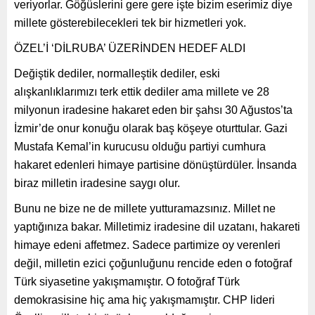
veriyorlar. Göğüslerini gere gere işte bizim eserimiz diye
millete gösterebilecekleri tek bir hizmetleri yok.
ÖZEL’İ ‘DİLRUBA’ ÜZERİNDEN HEDEF ALDI
Değiştik dediler, normalleştik dediler, eski
alışkanlıklarımızı terk ettik dediler ama millete ve 28
milyonun iradesine hakaret eden bir şahsı 30 Ağustos’ta
İzmir’de onur konuğu olarak baş köşeye oturttular. Gazi
Mustafa Kemal’in kurucusu olduğu partiyi cumhura
hakaret edenleri himaye partisine dönüştürdüler. İnsanda
biraz milletin iradesine saygı olur.
Bunu ne bize ne de millete yutturamazsınız. Millet ne
yaptığınıza bakar. Milletimiz iradesine dil uzatanı, hakareti
himaye edeni affetmez. Sadece partimize oy verenleri
değil, milletin ezici çoğunluğunu rencide eden o fotoğraf
Türk siyasetine yakışmamıştır. O fotoğraf Türk
demokrasisine hiç ama hiç yakışmamıştır. CHP lideri