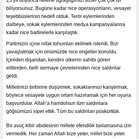
23 yıl boyunca nelerle uğraştığımızı sizler çok çok iyi
biliyorsunuz. Bugüne kadar nice operasyonların, vesayet
teşebbüslerinin hedefi olduk. Terör eylemlerinden
darbeye, sokak eylemlerinden medya kampanyalarına
kadar nice badirelerle karşılaştık.
Partimizin içine nifak tohumları ekilmek istendi. Bizi
yavaşlatmak için önümüzde nice engeller konuldu.
İçeriden dışarıdan, kendini ülkenin sahibi gören
elitlerden, belli sermaye çevrelerinden nice saldırılar
geldi.
Milletimizi birbirine düşürmek, sokaklarımızı karıştırmak,
böylece vesayete uygun ortam hazırlamak için her oyuna
başvurdular. Allah’a hamdolsun tüm saldırılara
göğsümüzü siper ettik. Tüm bu saldırıları püskürttük.
Bir avuç kibir abidesinin millete efendilik taslamasına izin
vermedik. Her zaman Allah bize yeter, millet bize yeter