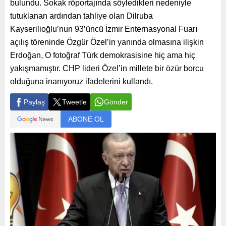
bulundu. Sokak röportajında söyledikleri nedeniyle
tutuklanan ardından tahliye olan Dilruba
Kayserilioğlu’nun 93’üncü İzmir Enternasyonal Fuarı
açılış töreninde Özgür Özel’in yanında olmasına ilişkin
Erdoğan, O fotoğraf Türk demokrasisine hiç ama hiç
yakışmamıştır. CHP lideri Özel’in millete bir özür borcu
olduğuna inanıyoruz ifadelerini kullandı.
Paylaş
Tweetle
Gönder
ABONE OL