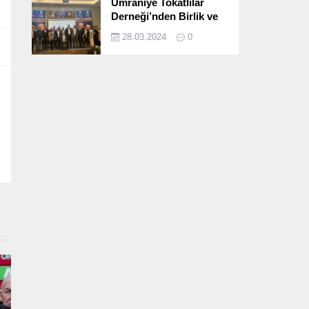
Ümraniye Tokatlılar
Derneği’nden Birlik ve
Beraberlik Dolu İftar
28.03.2024
0
Programı