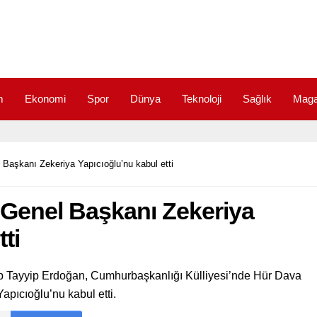
m
Ekonomi
Spor
Dünya
Teknoloji
Sağlık
Maga
aşkanı Zekeriya Yapıcıoğlu’nu kabul etti
enel Başkanı Zekeriya
ti
Tayyip Erdoğan, Cumhurbaşkanlığı Külliyesi’nde Hür Dava
pıcıoğlu’nu kabul etti.