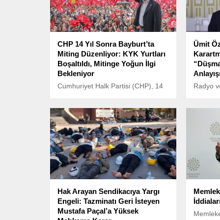
CHP 14 Yıl Sonra Bayburt’ta
Ümit Ö
Miting Düzenliyor: KYK Yurtları
Karartm
Boşaltıldı, Mitinge Yoğun İlgi
“Düşma
Bekleniyor
Anlayış
Cumhuriyet Halk Partisi (CHP), 14
Radyo ve
yıl aradan sonra Bayburt’ta miting
(RTÜK), 
düzenliyor.
Belediye
İmamoğlu
ve sonra
yayımlay
verdi.
Hak Arayan Sendikacıya Yargı
Memleke
Engeli: Tazminatı Geri İsteyen
İddiala
Mustafa Paçal’a Yüksek
Memleket