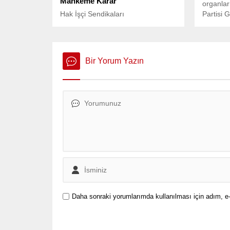
Mahkeme Karar
organlar
Hak İşçi Sendikaları
Partisi
Konfederasyonu’na (HAK-İŞ) bağlı
İnce’nin
Öz Gıda İş Sendikası’nda çeşitli
30 milyo
görevlerde bulunan Mustafa Paçal,
engellen
2015 yılında sendikadan tasfiye
medya üz
Bir Yorum Yazın
edildikten sonra alamadığı hakları
için dava açtı.
Daha sonraki yorumlarımda kullanılması için adım, e-