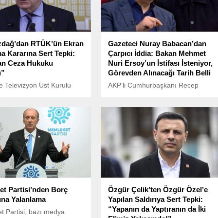
zdağ’dan RTÜK’ün Ekran
Gazeteci Nuray Babacan’dan
a Kararına Sert Tepki:
Çarpıcı İddia: Bakan Mehmet
n Ceza Hukuku
Nuri Ersoy’un İstifası İsteniyor,
ı”
Görevden Alınacağı Tarih Belli
 Televizyon Üst Kurulu
AKP’li Cumhurbaşkanı Recep
İstanbul Büyükşehir
Tayyip Erdoğan’ın, Kültür ve Turizm
 (İBB) Başkanı Ekrem
Bakanı Mehmet Nuri Ersoy’u
’na yönelik operasyonlar
görevden alacağı iddiaları
sındaki protestoları
kulislerde hızla yayılmaya devam
an muhalif kanallara ceza
ediyor.
t Partisi’nden Borç
Özgür Çelik’ten Özgür Özel’e
rına Yalanlama
Yapılan Saldırıya Sert Tepki:
“Yapanın da Yaptıranın da İki
 Partisi, bazı medya