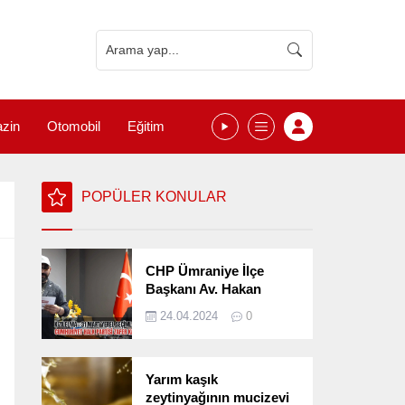
zin
Otomobil
Eğitim
POPÜLER KONULAR
CHP Ümraniye İlçe
Başkanı Av. Hakan
Kızılelma 31 Mart Yerel
24.04.2024
0
Seçimlerini
Değerlendirdi
Yarım kaşık
zeytinyağının mucizevi