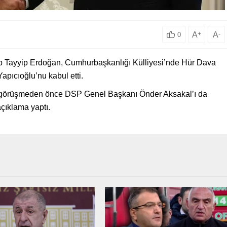
A
+
A
-
0
Tayyip Erdoğan, Cumhurbaşkanlığı Külliyesi’nde Hür Dava
pıcıoğlu’nu kabul etti.
, görüşmeden önce DSP Genel Başkanı Önder Aksakal’ı da
 açıklama yaptı.