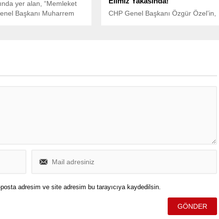
Elimiz Yakasında!”
ında yer alan, “Memleket
 Genel Başkanı Muharrem
CHP Genel Başkanı Özgür Özel’in,
 CHP’ye katılması, partisinin
DEM Parti İstanbul Milletvekili Sırrı
n liralık borcu yüzünden
Süreyya Önder’in cenaze töreni
di” iddialarına sosyal
sonrası Atatürk Kültür Merkezi
erinden yanıt verdi.
önünde uğradığı saldırı Türkiye
gündemine oturdu.
posta adresim ve site adresim bu tarayıcıya kaydedilsin.