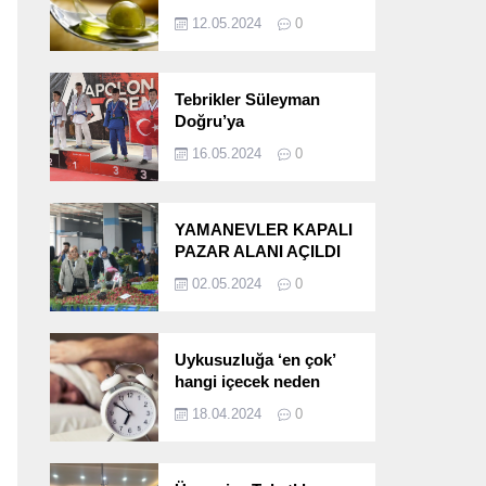
etkileri!
12.05.2024
0
Tebrikler Süleyman
Doğru’ya
16.05.2024
0
YAMANEVLER KAPALI
PAZAR ALANI AÇILDI
02.05.2024
0
Uykusuzluğa ‘en çok’
hangi içecek neden
oluyor?
18.04.2024
0