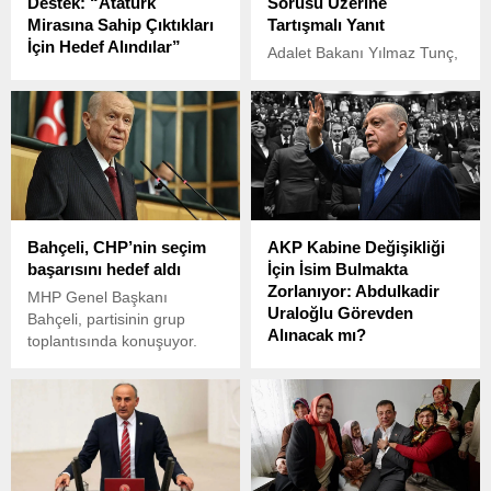
Destek: “Atatürk
Sorusu Üzerine
Mirasına Sahip Çıktıkları
Tartışmalı Yanıt
İçin Hedef Alındılar”
Adalet Bakanı Yılmaz Tunç,
Marmara Cezaevi’nde
AKP grup toplantısı
tutuklu bulunan Türkiye İşçi
öncesinde gündeme ilişkin
Partisi (TİP) Hatay
açıklamalarda bulundu.
Milletvekili Can Atalay, Türk
Silahlı Kuvvetleri’nden
(TSK) ihraç edilen beş
teğmenin durumuna ilişkin
açıklama yaptı.
Bahçeli, CHP’nin seçim
AKP Kabine Değişikliği
başarısını hedef aldı
İçin İsim Bulmakta
Zorlanıyor: Abdulkadir
MHP Genel Başkanı
Uraloğlu Görevden
Bahçeli, partisinin grup
Alınacak mı?
toplantısında konuşuyor.
AKP’de kabine değişikliği
için hazırlıkların sürdüğü
ancak bazı zorlukların
yaşandığı iddia ediliyor.