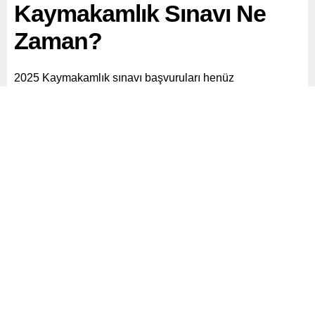
Kaymakamlık Sınavı Ne
Zaman?
2025 Kaymakamlık sınavı başvuruları henüz
başlamamıştır, ancak başvuru tarihleri genellikle sınav
öncesinde açıklanır. Kaymakamlık sınavı için başvurular,
Devlet Personel Başkanlığı (DPB) ve İçişleri Bakanlığı
tarafından...
Paylaş
Tweetle
Gönder
ABONE OL