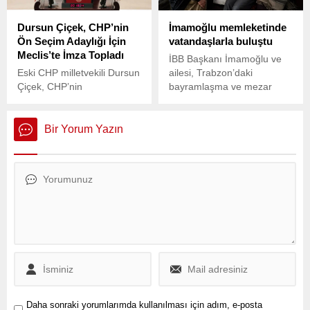
Dursun Çiçek, CHP’nin
İmamoğlu memleketinde
Ön Seçim Adaylığı İçin
vatandaşlarla buluştu
Meclis’te İmza Topladı
İBB Başkanı İmamoğlu ve
Eski CHP milletvekili Dursun
ailesi, Trabzon’daki
Çiçek, CHP’nin
bayramlaşma ve mezar
cumhurbaşkanı adayını
ziyaretlerine bugün de
belirleyeceği ön seçim için
devam etti. Doğduğu köyde,
TBMM’ye gelerek adaylık
doğduğu evin yakınında
Bir Yorum Yazın
başvurusu için imza
köylülerine konuşan
toplamaya başladı.
İmamoğlu, “Biz, insanları
partisinden dolayı ayırt
edenlerden olmadık,
olmayız. İnsanımıza; benim
canım hemşehrim, dostum,
vatandaşım gözüyle
bakarım. Umarım o akıl
sona erer. Partiler detaydır.
Esas olan milletin iyiliğidir.
İnşallah...
Daha sonraki yorumlarımda kullanılması için adım, e-posta