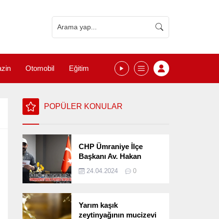
zin
Otomobil
Eğitim
POPÜLER KONULAR
CHP Ümraniye İlçe
Başkanı Av. Hakan
Kızılelma 31 Mart Yerel
24.04.2024
0
Seçimlerini
Değerlendirdi
Yarım kaşık
zeytinyağının mucizevi