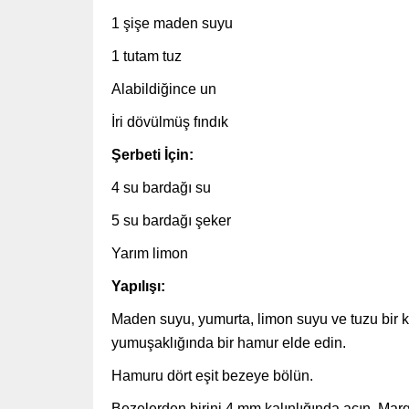
1 şişe maden suyu
1 tutam tuz
Alabildiğince un
İri dövülmüş fındık
Şerbeti İçin:
4 su bardağı su
5 su bardağı şeker
Yarım limon
Yapılışı:
Maden suyu, yumurta, limon suyu ve tuzu bir k
yumuşaklığında bir hamur elde edin.
Hamuru dört eşit bezeye bölün.
Bezelerden birini 4 mm kalınlığında açın. Marg