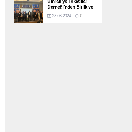
Ümraniye Tokatlılar
Derneği’nden Birlik ve
Beraberlik Dolu İftar
28.03.2024
0
Programı