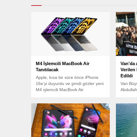
M4 İşlemcili MacBook Air
Van’da 
Tanıtılacak
Verilen
Edildi
Apple, kısa bir süre önce iPhone
16e’yi duyurdu ve şimdi gözler yeni
Van Büy
M4 işlemcili MacBook Air
Abdullah
modellerine çevrildi.
yardım e
propaga
suçlamal
cezası ve