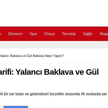
m
Ekonomi
Spor
Dünya
Teknoloji
Sağlık
Maga
Yalancı Baklava ve Gül Baklava Nasıl Yapılır?
rifi: Yalancı Baklava ve Gül
?
i bir yer tutan ve geleneksel lezzetler arasında ilk sıralarda yer