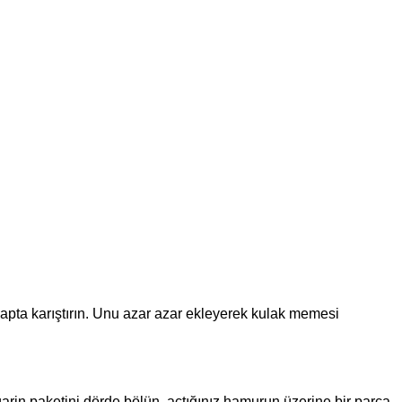
apta karıştırın. Unu azar azar ekleyerek kulak memesi
arin paketini dörde bölün, açtığınız hamurun üzerine bir parça