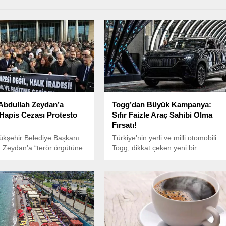
Abdullah Zeydan’a
Togg’dan Büyük Kampanya:
 Hapis Cezası Protesto
Sıfır Faizle Araç Sahibi Olma
Fırsatı!
ükşehir Belediye Başkanı
Türkiye’nin yerli ve milli otomobili
 Zeydan’a “terör örgütüne
Togg, dikkat çeken yeni bir
tmek” ve “terör örgütü
kampanyaya imza attı. Şirket,
ndası yapmak”
elektrikli araç sahibi olmak isteyen
arıyla 3 yıl 9 ay hapis
tüketiciler için sıfır faizli kredi fırsatı
rildi.
sunduğunu duyurdu.