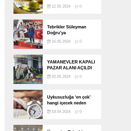
etkileri!
12.05.2024
0
Tebrikler Süleyman
Doğru’ya
16.05.2024
0
YAMANEVLER KAPALI
PAZAR ALANI AÇILDI
02.05.2024
0
Uykusuzluğa ‘en çok’
hangi içecek neden
oluyor?
18.04.2024
0