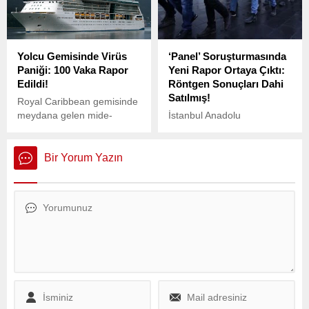
elektrikli araçlara taşıyan
doğrultusunda eğitim
şirket, kısa sürede Tesla’yı
politikalarını yeniden
gölgede bırakarak tüm
şekillendirmeye devam
gözleri üzerine çekti.
ediyor.
Yolcu Gemisinde Virüs
‘Panel’ Soruşturmasında
Paniği: 100 Vaka Rapor
Yeni Rapor Ortaya Çıktı:
Edildi!
Röntgen Sonuçları Dahi
Satılmış!
Royal Caribbean gemisinde
meydana gelen mide-
İstanbul Anadolu
bağırsak hastalığı salgını,
Cumhuriyet Başsavcılığı
yaklaşık 100 yolcuyu
Sahtecilik, Dolandırıcılık ve
etkileyerek paniğe neden
Bilişim Suçları Bürosu
Bir Yorum Yazın
oldu.
tarafından yürütülen “Panel”
soruşturmasında, kişisel
bilgilere izinsiz erişim
sağladığı belirlenen
şüphelilere yönelik kapsamlı
bir rapor hazırlandı.