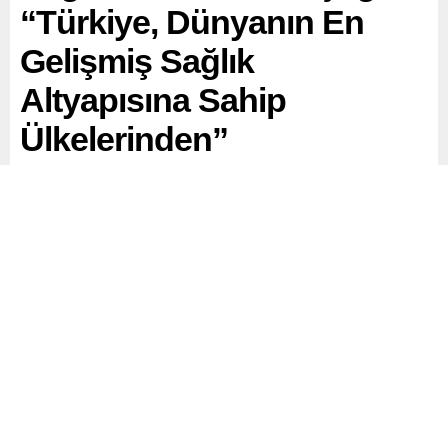
“Türkiye, Dünyanın En
Gelişmiş Sağlık
Altyapısına Sahip
Ülkelerinden”
Sağlık Bakanı Kemal Memişoğlu, Bahçelievler’de açılışı
gerçekleştirilen İstanbul Fizik Tedavi ve Rehabilitasyon
Eğitim ve Araştırma Hastanesi töreninde önemli
açıklamalarda bulundu.
Paylaş
Tweetle
Gönder
ABONE OL