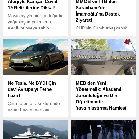
Alerjiyle Karışan Covid-
MMOB ve TTB’den
19 Belirtilerine Dikkat!
Saraçhane’de
İmamoğlu’na Destek
Mayıs ayıyla birlikte doğada
Ziyareti
yoğunlaşan polenlerin,
alerjik bünyeye sahip
CHP’nin Cumhurbaşkanlığı
bireylerde ciddi solunum
adayı ve İstanbul
problemlerine yol
Büyükşehir Belediye (İBB)
açabileceği uyarısında
Başkanı Ekrem
bulunan Göğüs Hastalıkları
İmamoğlu’nun gözaltına
Uzmanı Prof. Dr. Şevket
alınmasının dördüncü
Özkaya, alerjik
gününde, destek ziyaretleri
semptomlarla Covid-19
devam ediyor.
belirtilerinin benzerlik
Ne Tesla, Ne BYD! Çin
MEB’den Yeni
göstermesinin tanı sürecini
devi Avrupa’yı Fethe
Yönetmelik: Akademi
zorlaştırdığını belirtti.
hazır!
Zorunluluğu ve Din
Öğretiminde
Çin’in otomotiv sektöründe
Yaygınlaştırma Hamlesi
ezber bozan markası
Xiaomi, şimdi Avrupa
Milli Eğitim Bakanlığı (MEB),
pazarını fethetmeye
Öğretmenlik Meslek Yasası
hazırlanıyor. Akıllı telefon
(ÖMY) ve Türkiye Yüzyılı
dünyasındaki başarısını
Maarif Modeli (TYMM)