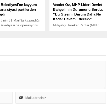
 Belediyesi’ne kayyum
Vecdet Öz, MHP Lideri Devlet
ına siyasi partilerden
Bahçeli’nin Durumunu Sordu:
ağdı
“Bu Gizemli Durum Daha Ne
Kadar Devam Edecek?”
i’nin 31 Mart’ta kazandığı
Belediyesi'ne operasyonu
Milliyetçi Hareket Partisi (MHP)
di. Belediye Eş Başkanı
lideri Devlet Bahçeli’nin son
ıddık Akış gözaltına
dönemdeki sağlık durumu ve
e belediyeye kayyum
kamuoyuna yansıyan sessizlik,
Karara siyasilerden tepki
siyasette gündem olmaya devam
CHP'nin hukukçu
ediyor.
killerinden Mahmut Tanal,
nın Akış'ın 5 Haziran'da
ek davası öncesinde
sokulmasının yargılamayı
 amaçlı olduğuna dikkat