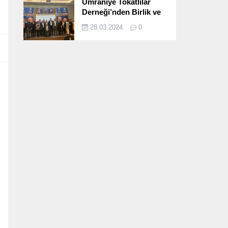
Ümraniye Tokatlılar
Derneği’nden Birlik ve
Beraberlik Dolu İftar
28.03.2024
0
Programı