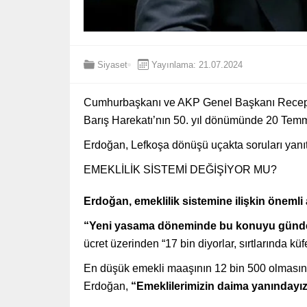
Siyaset
Yayınlama: 21.07.2024
Cumhurbaşkanı ve AKP Genel Başkanı Recep T
Barış Harekatı’nın 50. yıl dönümünde 20 Temm
Erdoğan, Lefkoşa dönüşü uçakta soruları yanıt
EMEKLİLİK SİSTEMİ DEĞİŞİYOR MU?
Erdoğan, emeklilik sistemine ilişkin öneml
“Yeni yasama döneminde bu konuyu günd
ücret üzerinden “17 bin diyorlar, sırtlarında küf
En düşük emekli maaşının 12 bin 500 olmasının
Erdoğan,
“Emeklilerimizin daima yanındayı