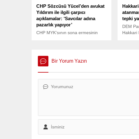
CHP Sözcüsü Yücel’den avukat
Hakkari
Yıldırım ile ilgili çarpıcı
atanmas
açıklamalar: ‘Savcılar adına
tepki y
pazarlık yapıyor’
DEM Part
CHP MYK’sının sona ermesinin
Hakkari 
ardından açıklama yapan CHP
düzenlen
Sözcüsü Deniz Avukat Mehmet
Mehmet S
Yıldırım ile ilgili çarpıcı
alındı v
açıklamalarda bulundu. Yücel
atandı. 
Bir Yorum Yazın
Yıldırım’a ilişkin: “Bu avukat özel
yağdı. 
yetkili. Savcılar adına pazarlık
milletve
yapıyor. Ümit tacirliği yapıyor,
uygulama
işlediği suç en hafifinden nüfuz
görülec
ticareti” dedi.
devreye 
etkileme
çekti.