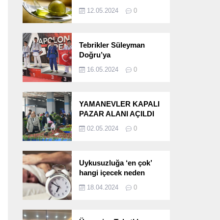
etkileri!
12.05.2024
0
Tebrikler Süleyman
Doğru’ya
16.05.2024
0
YAMANEVLER KAPALI
PAZAR ALANI AÇILDI
02.05.2024
0
Uykusuzluğa ‘en çok’
hangi içecek neden
oluyor?
18.04.2024
0