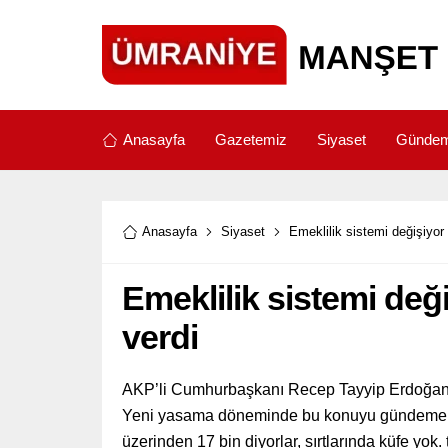
Anasayfa
Gazetemiz
Siyaset
Günde
Anasayfa
Siyaset
Emeklilik sistemi değişiyo
Emeklilik sistemi de
verdi
AKP’li Cumhurbaşkanı Recep Tayyip Erdoğan, e
Yeni yasama döneminde bu konuyu gündeme al
üzerinden 17 bin diyorlar, sırtlarında küfe yok. 