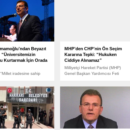
İmamoğlu’ndan Beyazıt
MHP’den CHP’nin Ön Seçim
: “Üniversitemizin
Kararına Tepki: “Hukuken
 Kurtarmak İçin Orada
Ciddiye Alınamaz”
Milliyetçi Hareket Partisi (MHP)
“Millet iradesine sahip
Genel Başkan Yardımcısı Feti
 mitingleri hız kesmeden
Yıldız, Cumhuriyet Halk Partisi’nin
diyor.
(CHP) 23 Mart’ta yapacağı ön
seçim kararına sert tepki gösterdi.
Yıldız, CHP’nin bu kararı hukuken
geçerli sayılmayacağını belirtti.