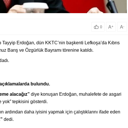
A
+
A
-
0
ayyip Erdoğan, dün KKTC’nin başkenti Lefkoşa’da Kıbrıs
uz Barış ve Özgürlük Bayramı törenine katıldı.
ladı.
i açıklamalarda bulundu.
eme alacağız”
diye konuşan Erdoğan, muhalefete de asgari
e yok” tepkisini gösterdi.
 ardından daha iyisini yapmak için çalıştıklarını ifade eden
z”
dedi.