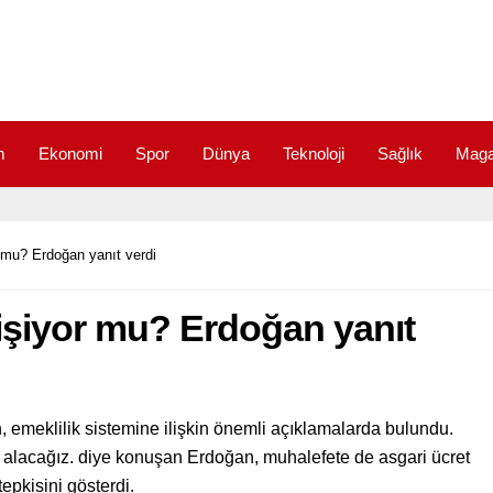
m
Ekonomi
Spor
Dünya
Teknoloji
Sağlık
Maga
r mu? Erdoğan yanıt verdi
ğişiyor mu? Erdoğan yanıt
meklilik sistemine ilişkin önemli açıklamalarda bulundu.
acağız. diye konuşan Erdoğan, muhalefete de asgari ücret
tepkisini gösterdi.