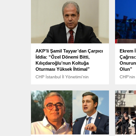
AKP’li Şamil Tayyar’dan Çarpıcı
Ekrem 
İddia: “Özel Dönemi Bitti,
Çağrısı
Kılıçdaroğlu’nun Koltuğa
Onurunu
Oturması Yüksek İhtimal”
Olun”
CHP İstanbul İl Yönetimi’nin
CHP’nin 
görevden alınarak yerine kayyum
çıkıyor”
atanmasının ardından siyasette
devam e
yeni tartışmalar başladı. AKP’li eski
milletvekili Şamil Tayyar, sosyal
medya hesabından yaptığı
açıklamada, CHP’deki gelişmelerin
Kemal Kılıçdaroğlu’nun yeniden
genel başkanlığa dönüş yolunu
açabileceğini savundu.