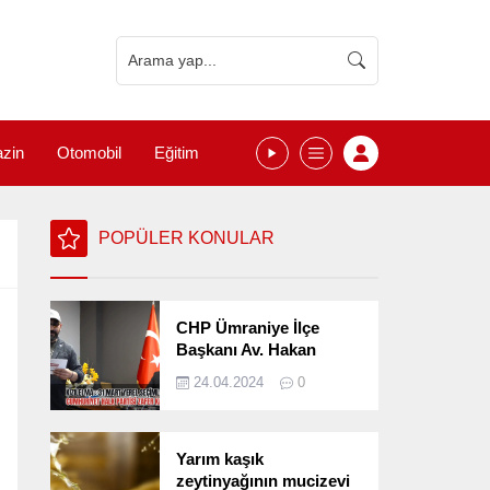
zin
Otomobil
Eğitim
POPÜLER KONULAR
CHP Ümraniye İlçe
Başkanı Av. Hakan
Kızılelma 31 Mart Yerel
24.04.2024
0
Seçimlerini
Değerlendirdi
Yarım kaşık
zeytinyağının mucizevi