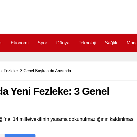
m
Ekonomi
Spor
Dünya
Teknoloji
Sağlık
Maga
eni Fezleke: 3 Genel Başkan da Arasında
nda Yeni Fezleke: 3 Genel
ı’na, 14 milletvekilinin yasama dokunulmazlığının kaldırılması