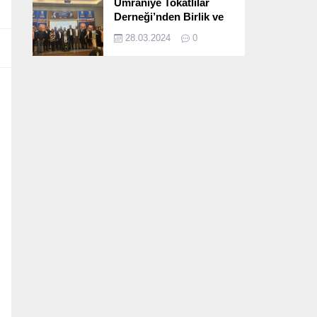
Ümraniye Tokatlılar
Derneği’nden Birlik ve
Beraberlik Dolu İftar
28.03.2024
0
Programı