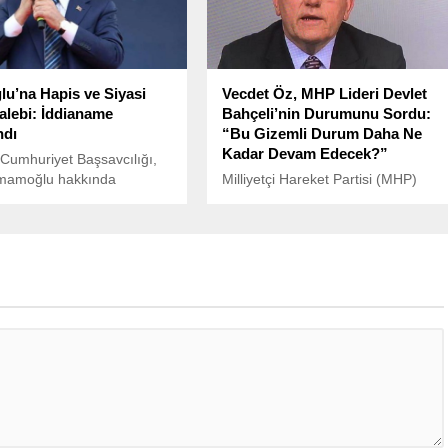
u’na Hapis ve Siyasi
Vecdet Öz, MHP Lideri Devlet
alebi: İddianame
Bahçeli’nin Durumunu Sordu:
ndı
“Bu Gizemli Durum Daha Ne
Kadar Devam Edecek?”
 Cumhuriyet Başsavcılığı,
mamoğlu hakkında
Milliyetçi Hareket Partisi (MHP)
an iddianamede, hapis ve
lideri Devlet Bahçeli’nin son
sak talep etti.
dönemdeki sağlık durumu ve
mede, İmamoğlu’nun
kamuoyuna yansıyan sessizlik,
bir konuşmada, İstanbul
siyasette gündem olmaya devam
et Başsavcısı Akın
ediyor.
yönelik kullandığı ifadeler
 suç işlediği belirtildi.