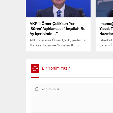
Sosyalist Partisi (PSK) gibi Kürdi
siyasi parti ve oluşumlarla bir araya
geldi.
AKP’li Ömer Çelik’ten Yeni
İmamoğl
‘Süreç’ Açıklaması: “İnşallah Bu
Yasak T
Ay İçerisinde…”
Hazırla
AKP Sözcüsü Ömer Çelik, partisinin
İstanbul
Merkez Karar ve Yönetim Kurulu
Ekrem İ
(MKYK) toplantısının ardından
hazırlan
gündeme ilişkin değerlendirmelerde
siyasi ya
bulundu. Çelik’in açıklamaları,
İddiana
“terörsüz Türkiye” hedefi
yaptığı 
Bir Yorum Yazın
doğrultusunda yeni bir sürecin
Cumhuriy
sinyallerini verdi.
Gürlek’e 
nedeniyle