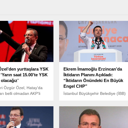
zel’den yurttaşlara YSK
Ekrem İmamoğlu Erzincan’da
 ‘Yarın saat 15.00’te YSK
İktidarın Planını Açıkladı:
olacağız’
“İktidarın Önündeki En Büyük
Engel CHP”
ri Özgür Özel, Hatay'da
rı belli olmadan AKP'li
İstanbul Büyükşehir Belediye (İBB)
azbata verilmesinin
Başkanı ve Cumhuriyet Halk Partisi
rek, Yarın saat 15.00’te YSK
(CHP) cumhurbaşkanı aday adayı
lacağız dedi.
Ekrem İmamoğlu, Erzincan’da
düzenlediği mitingde önemli
açıklamalarda bulundu.