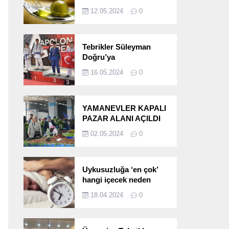
etkileri!
12.05.2024
0
Tebrikler Süleyman
Doğru’ya
16.05.2024
0
YAMANEVLER KAPALI
PAZAR ALANI AÇILDI
02.05.2024
0
Uykusuzluğa ‘en çok’
hangi içecek neden
oluyor?
18.04.2024
0