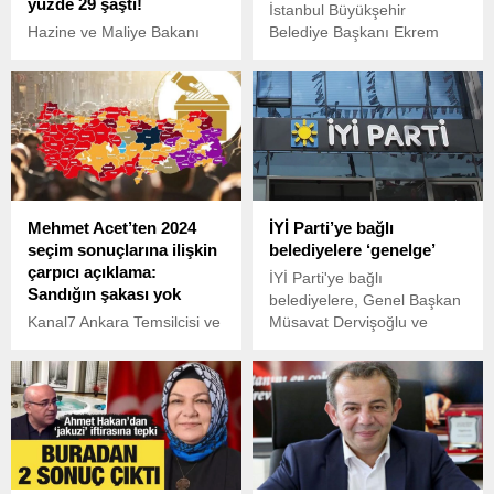
yüzde 29 şaştı!
İstanbul Büyükşehir
Hazine ve Maliye Bakanı
Belediye Başkanı Ekrem
Mehmet Şimşek, 2025 yılı
İmamoğlu’nun gözaltına
enflasyon beklentilerine dair
alınmasının ardından
önemli bir açıklama yaptı.
başlayan protestolar,
tutuklanmasının ardından
hızla devam etti.
Mehmet Acet’ten 2024
İYİ Parti’ye bağlı
seçim sonuçlarına ilişkin
belediyelere ‘genelge’
çarpıcı açıklama:
İYİ Parti'ye bağlı
Sandığın şakası yok
belediyelere, Genel Başkan
Kanal7 Ankara Temsilcisi ve
Müsavat Dervişoğlu ve
Haber7 yazarı Mehmet Acet
Yerel Yönetimler Başkanı
AK Parti'nin 31 Mart seçim
Cumali Durmuş imzasıyla
sonuçlarına ilişkin 'Sandığın
Şeffaflık, Eşitlik ve İsrafla
şakası yok, yerel seçimler
Mücadele Genelgesi
seçmenin fatura kesmek
gönderildi.
istediği seçimler' dedi.