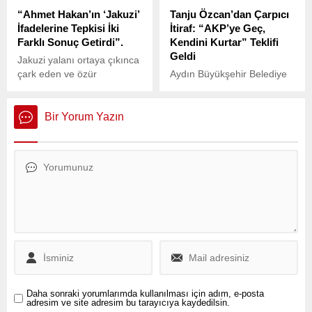
“Ahmet Hakan’ın ‘Jakuzi’
Tanju Özcan’dan Çarpıcı
İfadelerine Tepkisi İki
İtiraf: “AKP’ye Geç,
Farklı Sonuç Getirdi”.
Kendini Kurtar” Teklifi
Geldi
Jakuzi yalanı ortaya çıkınca
çark eden ve özür
Aydın Büyükşehir Belediye
dilemeyen Necati Özkan'a
Başkanı Özlem
bir tepki de Ahmet
Çerçioğlu’nun AKP’ye
Hakan'dan geldi.
geçeceği iddiaları
Bir Yorum Yazın
gündemde sıcaklığını
korurken, Bolu Belediye
Başkanı Tanju Özcan’dan
dikkat çeken bir açıklama
geldi.
Daha sonraki yorumlarımda kullanılması için adım, e-posta
adresim ve site adresim bu tarayıcıya kaydedilsin.