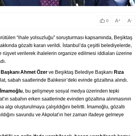
A
+
A
-
0
ürütülen “ihale yolsuzluğu” soruşturması kapsamında, Beşiktaş
akkında gözaltı kararı verildi. İstanbul’da çeşitli belediyelerde,
 rüşvet verilerek ihalelerin organize edilmesi iddiaları üzerine
dı.
 Başkanı Ahmet Özer
ve Beşiktaş Belediye Başkanı
Rıza
lat, sabah saatlerinde Balıkesir’deki evinde gözaltına alındı.
 İmamoğlu
, bu gelişmeye sosyal medya üzerinden tepki
at’ın sabahın erken saatlerinde evinden gözaltına alınmasının
lgı oluşturulmaya çalışıldığını belirtti. İmamoğlu, gözaltı
ıldığını savundu ve Akpolat’ın her zaman ifadeye gelmeye