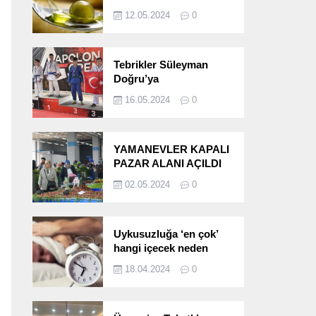
etkileri!
12.05.2024
0
Tebrikler Süleyman
Doğru’ya
16.05.2024
0
YAMANEVLER KAPALI
PAZAR ALANI AÇILDI
02.05.2024
0
Uykusuzluğa ‘en çok’
hangi içecek neden
oluyor?
18.04.2024
0