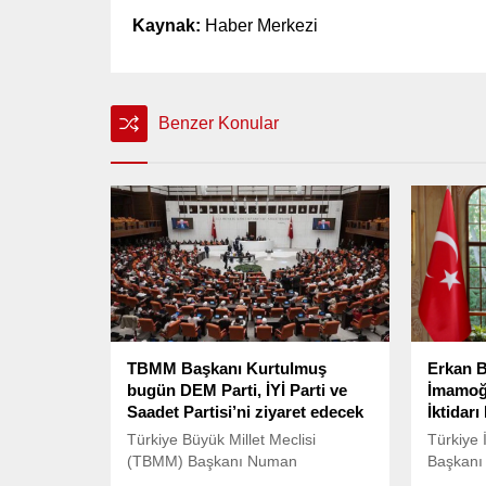
Kaynak:
Haber Merkezi
Benzer Konular
TBMM Başkanı Kurtulmuş
Erkan B
bugün DEM Parti, İYİ Parti ve
İmamoğl
Saadet Partisi’ni ziyaret edecek
İktidar
Türkiye Büyük Millet Meclisi
Türkiye İ
(TBMM) Başkanı Numan
Başkanı 
Kurtulmuş, yeni anayasa için siyasi
Cezaevi’