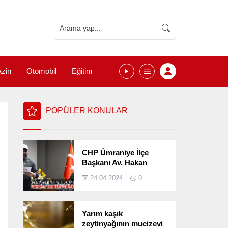
zin
Otomobil
Eğitim
POPÜLER KONULAR
CHP Ümraniye İlçe
Başkanı Av. Hakan
Kızılelma 31 Mart Yerel
24.04.2024
0
Seçimlerini
Değerlendirdi
Yarım kaşık
zeytinyağının mucizevi