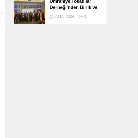
Ümraniye Tokatlılar
Derneği’nden Birlik ve
Beraberlik Dolu İftar
28.03.2024
0
Programı