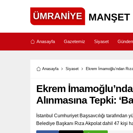
Anasayfa
Gazetemiz
Siyaset
Günde
Anasayfa
Siyaset
Ekrem İmamoğlu’ndan Rıza 
Ekrem İmamoğlu’ndan 
Alınmasına Tepki: ‘Ba
İstanbul Cumhuriyet Başsavcılığı tarafından y
Belediye Başkanı Rıza Akpolat dahil 47 kişi hak