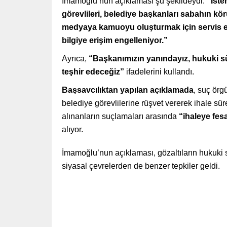
İmamoğlu’nun açıklaması şu şekildeydi:
“İste
görevlileri, belediye başkanları sabahın kö
medyaya kamuoyu oluşturmak için servis edile
bilgiye erişim engelleniyor.”
Ayrıca,
“Başkanımızın yanındayız, hukuki s
teşhir edeceğiz”
ifadelerini kullandı.
Başsavcılıktan yapılan açıklamada
, suç örgü
belediye görevlilerine rüşvet vererek ihale süre
alınanların suçlamaları arasında
“ihaleye fes
alıyor.
İmamoğlu’nun açıklaması, gözaltıların hukuki
siyasal çevrelerden de benzer tepkiler geldi.