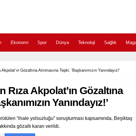
m
Ekonomi
Spor
Dünya
Teknoloji
Sağlık
Maga
Akpolat’ın Gözaltına Alınmasına Tepki: ‘Başkanımızın Yanındayız!’
Rıza Akpolat’ın Gözaltına
şkanımızın Yanındayız!’
ürütülen “ihale yolsuzluğu” soruşturması kapsamında, Beşiktaş
kında gözaltı kararı verildi.