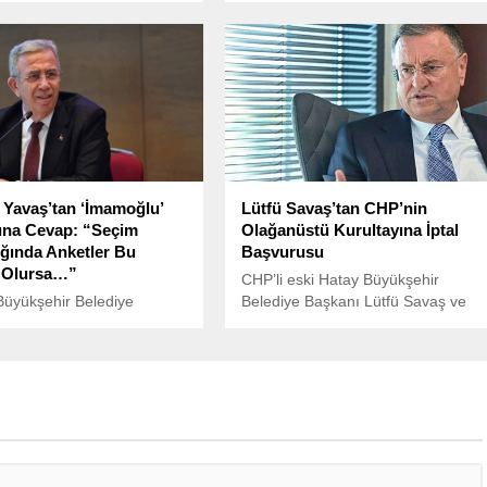
u, Can Atalay ve Ercüment
Cezaevi’nde tutuklu bulunan PKK
 ziyaret etti.
lideri Abdullah Öcalan ile ikinci
görüşme talebine henüz
başvurulmadığını belirtmişti.
Yavaş’tan ‘İmamoğlu’
Lütfü Savaş’tan CHP’nin
rına Cevap: “Seçim
Olağanüstü Kurultayına İptal
ığında Anketler Bu
Başvurusu
e Olursa…”
CHP’li eski Hatay Büyükşehir
Büyükşehir Belediye
Belediye Başkanı Lütfü Savaş ve
 Mansur Yavaş, Elmadağ
bazı kurultay delegeleri, CHP’nin
 vatandaşlarla iftarda bir
21. Olağanüstü Kurultay kararının
ldiği sırada, son
iptali için yargıya başvurdu.
i siyasi tartışmalara ve
 çıkan iddialara cevap