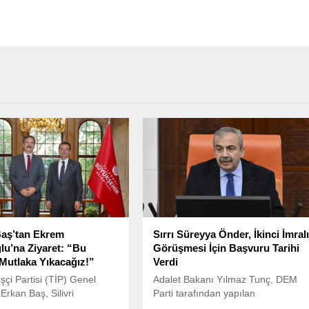
aş’tan Ekrem
Sırrı Süreyya Önder, İkinci İmral
u’na Ziyaret: “Bu
Görüşmesi İçin Başvuru Tarihi
ı Mutlaka Yıkacağız!”
Verdi
şçi Partisi (TİP) Genel
Adalet Bakanı Yılmaz Tunç, DEM
Erkan Baş, Silivri
Parti tarafından yapılan
nde tutuklu bulunan Ekrem
açıklamanın ardından, İmralı