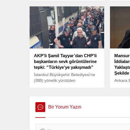
partileri ziyaretine bugün DEM
İmamoğl
Parti, Saadet Partisi ve İYİ Parti ile
Akdeniz’i
devam edecek.
AKP’li Şamil Tayyar’dan CHP’li
Mansur 
başkanların sevk görüntülerine
İddiala
tepki: “Türkiye’ye yakışmadı”
Yaklaşt
Şekild
İstanbul Büyükşehir Belediyesi’ne
(İBB) yönelik yürütülen
Ankara 
operasyonların son dalgasında
Başkanı
gözaltına alınan belediye
ilçesinde
başkanlarının sağlık kontrolü için
araya ge
hastaneye sevkleri sırasında
dönemdek
Bir Yorum Yazın
çekilen görüntüler kamuoyunda
hakkında
büyük tepki topladı. Görüntülerin
verdi.
geçmişteki KCK ve FETÖ
operasyonlarını hatırlattığı