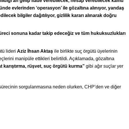
nildiği an gelip ifade verebilecek, hesap verebilecek kamu
ründe evlerinden ‘operasyon’ ile gözaltına alınıyor, yandaş
cek bilgiler dağıtılıyor, gizlilik kararı alınarak doğru
üreci sonuna kadar takip edeceğiz ve tüm hukuksuzlukları
tü lideri
Aziz İhsan Aktaş
ile birlikte suç örgütü üyelerinin
çlerini manipüle ettikleri belirtildi. Açıklamada, gözaltına
at karıştırma, rüşvet, suç örgütü kurma”
gibi ağır suçlar yer
 sürecinin sorgulanmasına neden olurken, CHP’den ve diğer