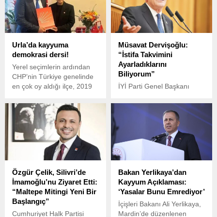
Urla’da kayyuma
Müsavat Dervişoğlu:
demokrasi dersi!
“İstifa Takvimini
Ayarladıklarını
Yerel seçimlerin ardından
Biliyorum”
CHP’nin Türkiye genelinde
en çok oy aldığı ilçe, 2019
İYİ Parti Genel Başkanı
yılında kayyumla elinden
Müsavat Dervişoğlu,
alınan İzmir'in Urla ilçesi
partisindeki son gelişmeleri
oldu. Kesin olmayan
ve milletvekili istifalarını
sonuçlara göre; yüzde
değerlendirdi.
70,52 gibi bir oran
yakalanılan Urla'nın CHP
İlçe Başkanı Pelin
Karasakal, Uzun süredir
Özgür Çelik, Silivri’de
Bakan Yerlikaya’dan
kayyumla yönetiliyoruz. Urla
İmamoğlu’nu Ziyaret Etti:
Kayyum Açıklaması:
halkı sosyal demokrat bir
“Maltepe Mitingi Yeni Bir
‘Yasalar Bunu Emrediyor’
başkana hasretti dedi.
Başlangıç”
İçişleri Bakanı Ali Yerlikaya,
Cumhuriyet Halk Partisi
Mardin’de düzenlenen