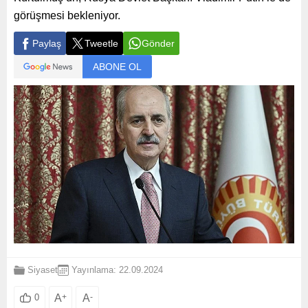
görüşmesi bekleniyor.
Paylaş
Tweetle
Gönder
ABONE OL
Siyaset
Yayınlama: 22.09.2024
A
+
A
-
0