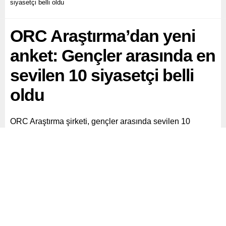
siyasetçi belli oldu
ORC Araştırma’dan yeni
anket: Gençler arasında en
sevilen 10 siyasetçi belli
oldu
ORC Araştırma şirketi, gençler arasında sevilen 10
siyasetçiyi belirledi. İlk iki sırada yer alan isim dikkat çekti.
İşte gençlerin en sevdiği 10 siyasetçi…
Paylaş
Tweetle
Gönder
ABONE OL