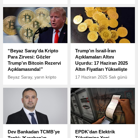
Resmi Gazete’de
Lider kripto para birimi
yayımlanan yeni
Bitcoin, 90 bin doların altına
düzenlemeyle, Kuzey Kıbrıs
gerileyerek yatırımcıları
Türk Cumhuriyeti’nden
tedirgin etti.
(KKTC) konut edinme
kurallarında önemli
değişikliklere gidildi. Hem
Türkiye Cumhuriyeti
“Beyaz Saray’da Kripto
Trump’ın İsrail-İran
vatandaşları hem de
Para Zirvesi: Gözler
Açıklamaları Altını
yabancı uyruklular için
Trump’ın Bitcoin Rezervi
Uçurdu: 17 Haziran 2025
konut alımında sınırlar
Açıklamasında!”
Altın Fiyatları Yükselişte
genişletildi.
Beyaz Saray, yarın kripto
17 Haziran 2025 Salı günü
para sektöründen önemli
itibarıyla altın fiyatlarında
isimlerin katılacağı bir
dikkat çeken bir artış
zirveye ev sahipliği
yaşandı. Eski ABD Başkanı
yapacak.
Donald Trump’ın İsrail-İran
gerilimine ilişkin yaptığı
açıklamaların ardından
küresel piyasalarda güvenli
liman arayışı arttı.
Dev Bankadan TCMB’ye
EPDK’dan Elektrik
Tepki: ‘Karahan’ın
Tüketimine Yeni