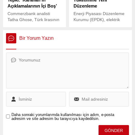
Açıklamalarının İçi Boş’
Düzenleme
Commerzbank analisti
Enerji Piyasası Düzenleme
Tatha Ghose, Türk lirasının
Kurumu (EPDK), elektrik
dolar karşısında rekor
tüketimiyle ilgili önemli bir
düşük seviyelere
düzenleme başlattı.
gerilemesinin ardından
Bir Yorum Yazın
Türkiye Cumhuriyet Merkez
Bankası (TCMB) Başkanı
Fatih Karahan’ın
açıklamalarını eleştirdi.
Daha sonraki yorumlarımda kullanılması için adım, e-posta
adresim ve site adresim bu tarayıcıya kaydedilsin.