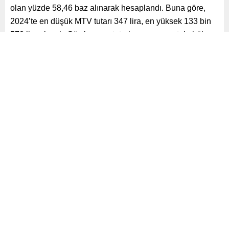
olan yüzde 58,46 baz alınarak hesaplandı. Buna göre,
2024’te en düşük MTV tutarı 347 lira, en yüksek 133 bin
572 lira olacak. Söz konusu tutarların yarısına tekabül
eden birinci taksit ödemeleri 31 Ocak’a kadar yapıldı,
şimdi ise ikinci taksitler gündemde. Peki, MTV taksit
ödemesi ne zaman? MTV borcu nasıl ödenir?
Paylaş
Tweetle
Gönder
ABONE OL