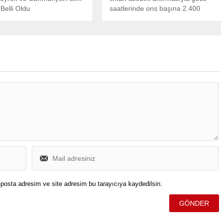
 Belli Oldu
saatlerinde ons başına 2.400
doların üzerine kadar çıktı. İşte
çeyrek altın, Cumhuriyet altını, ons
altın fiyatları...
posta adresim ve site adresim bu tarayıcıya kaydedilsin.