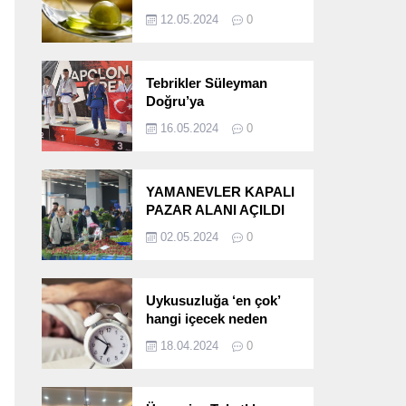
etkileri!
12.05.2024
0
Tebrikler Süleyman
Doğru’ya
16.05.2024
0
YAMANEVLER KAPALI
PAZAR ALANI AÇILDI
02.05.2024
0
Uykusuzluğa ‘en çok’
hangi içecek neden
oluyor?
18.04.2024
0