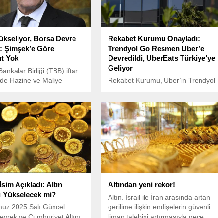
ükseliyor, Borsa Devre
Rekabet Kurumu Onayladı:
: Şimşek’e Göre
Trendyol Go Resmen Uber’e
t Yok
Devredildi, UberEats Türkiye’ye
Geliyor
ankalar Birliği (TBB) iftar
de Hazine ve Maliye
Rekabet Kurumu, Uber’in Trendyol
Mehmet Şimşek, TBB
Go’nun %85 hissesini devralmasın
le bir araya geldi.
onay verdiğini açıkladı. Bu
gelişmeyle birlikte, UberEats
markası Türkiye pazarına resmen
giriş yapacak.
sim Açıkladı: Altın
Altından yeni rekor!
rı Yükselecek mi?
Altın, İsrail ile İran arasında artan
uz 2025 Salı Güncel
gerilime ilişkin endişelerin güvenli
yrek ve Cumhuriyet Altını
liman talebini artırmasıyla gece