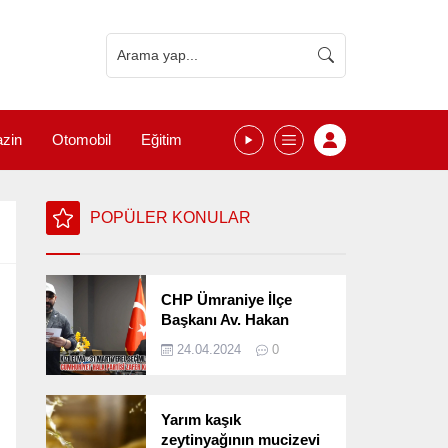
zin
Otomobil
Eğitim
POPÜLER KONULAR
CHP Ümraniye İlçe
Başkanı Av. Hakan
Kızılelma 31 Mart Yerel
24.04.2024
0
Seçimlerini
Değerlendirdi
Yarım kaşık
zeytinyağının mucizevi