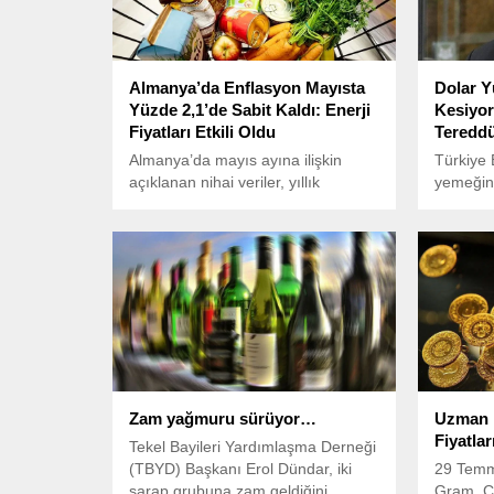
Almanya’da Enflasyon Mayısta
Dolar Y
Yüzde 2,1’de Sabit Kaldı: Enerji
Kesiyor
Fiyatları Etkili Oldu
Tereddü
Almanya’da mayıs ayına ilişkin
Türkiye B
açıklanan nihai veriler, yıllık
yemeğin
enflasyonun yüzde 2,1 seviyesinde
Bakanı 
sabit kaldığını teyit etti. Almanya
yönetimiy
Federal İstatistik Ofisi (Destatis),
fiyat gelişmelerine dair detaylı
verileri kamuoyuyla paylaştı.
Zam yağmuru sürüyor…
Uzman İ
Fiyatla
Tekel Bayileri Yardımlaşma Derneği
(TBYD) Başkanı Erol Dündar, iki
29 Temm
şarap grubuna zam geldiğini
Gram, Çe