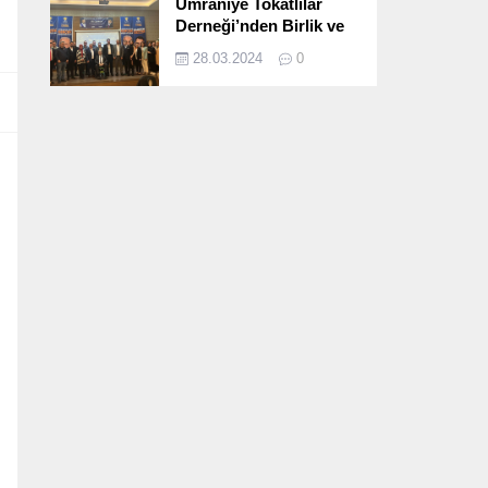
Ümraniye Tokatlılar
Derneği’nden Birlik ve
Beraberlik Dolu İftar
28.03.2024
0
Programı