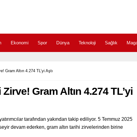
m
Ekonomi
Spor
Dünya
Teknoloji
Sağlık
Maga
ve! Gram Altın 4.274 TL’yi Aştı
i Zirve! Gram Altın 4.274 TL’yi
 yatırımcılar tarafından yakından takip ediliyor. 5 Temmuz 2025
seyir devam ederken, gram altın tarihi zirvelerinden birine