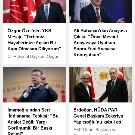
Özgür Özel’den YKS
Ali Babacan’dan Anayasa
Mesajı: “Tertemiz
Çıkışı: “Önce Mevcut
Hayallerinize Açılan Bir
Anayasaya Uyulsun,
Kapı Olmasını Diliyorum”
Sonra Yeni Anayasa
Konuşulsun”
CHP Genel Başkanı Özgür
Özel, hafta sonu
DEVA Partisi Genel Başkanı
milyonlarca öğrencinin ter
Ali Babacan, Habertürk
dökeceği Yükseköğretim
TV’de katıldığı programda
Kurumları Sınavı (YKS)
gündeme dair önemli
öncesi gençlere moral ve
değerlendirmelerde
destek mesajı verdi.
bulundu.
İmamoğlu’ndan Sert
Erdoğan, HÜDA PAR
‘İddianame’ Tepkisi: “Bu,
Genel Başkanı Zekeriya
Adalet Değil; Yargı
Yapıcıoğlu’nu kabul etti
Görünümlü Bir Baskı
AKP Genel Başkanı ve
Rejimi”