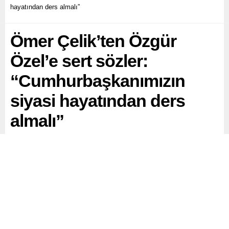
hayatından ders almalı”
Ömer Çelik’ten Özgür
Özel’e sert sözler:
“Cumhurbaşkanımızın
siyasi hayatından ders
almalı”
AKP Sözcüsü Ömer Çelik, CHP Genel Başkanı Özgür
Özel’in Cumhurbaşkanı Recep Tayyip Erdoğan’ın Filistin
politikasına yönelik eleştirilerine sosyal medya üzerinden
sert yanıt verdi.
Paylaş
Tweetle
Gönder
ABONE OL