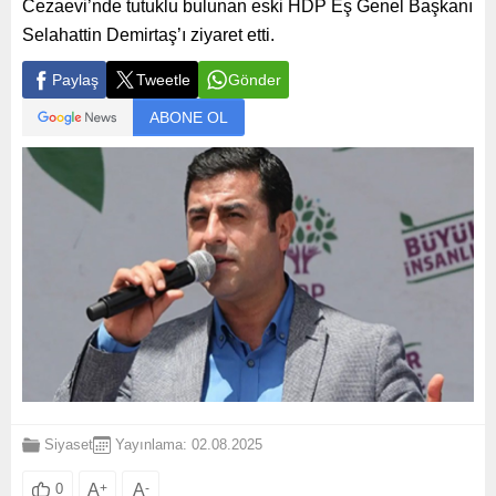
Cezaevi’nde tutuklu bulunan eski HDP Eş Genel Başkanı
Selahattin Demirtaş’ı ziyaret etti.
Paylaş
Tweetle
Gönder
ABONE OL
Siyaset
Yayınlama: 02.08.2025
A
+
A
-
0