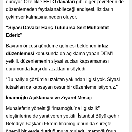
duruyor. Özellikle
FETÖ davaları
gibi diğer çevrelerin de
düzenlemeden faydalanabileceği endişesi, iktidarın
çekimser kalmasına neden oluyor.
“Siyasi Davalar Hariç Tutulursa Sert Muhalefet
Ederiz”
Bayram öncesi gündeme gelmesi beklenen
infaz
düzenlemesi
konusunda da açıklama yapan DEM’li
yetkili, düzenlemenin siyasi suçları kapsamaması
durumunda karşı duracaklarını söyledi:
“Bu haliyle çözümle uzaktan yakından ilgisi yok. Siyasi
tutsakları da kapsayan cesur bir düzenleme istiyoruz.”
İmamoğlu Açıklaması ve Ziyaret Mesajı
Muhalefetin yönelttiği “İmamoğlu’na ilgisizlik”
eleştirilerine de yanıt veren yetkili, İstanbul Büyükşehir
Belediye Başkanı Ekrem İmamoğlu’nun da süreçte
önemli bir yerde durduğunu vurguladı. İmamoğlu’nun