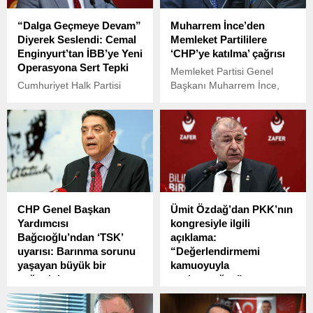
“Dalga Geçmeye Devam”
Muharrem İnce’den
Diyerek Seslendi: Cemal
Memleket Partililere
Enginyurt’tan İBB’ye Yeni
‘CHP’ye katılma’ çağrısı
Operasyona Sert Tepki
Memleket Partisi Genel
Cumhuriyet Halk Partisi
Başkanı Muharrem İnce,
(CHP) İstanbul Milletvekili
CHP’nin bugün gerçekleşen
Cemal Enginyurt, İstanbul
grup toplantısında resmen
Büyükşehir Belediyesi’ne
Cumhuriyet Halk Partisi’ne
(İBB) yönelik düzenlenen 4.
katıldı.
dalga operasyona tepki
gösterdi.
CHP Genel Başkan
Ümit Özdağ’dan PKK’nın
Yardımcısı
kongresiyle ilgili
Bağcıoğlu’ndan ‘TSK’
açıklama:
uyarısı: Barınma sorunu
“Değerlendirmemi
yaşayan büyük bir
kamuoyuyla
çoğunluk var
paylaşacağım”
CHP Genel Başkan
Zafer Partisi Genel Başkanı
Yardımcısı Yankı Bağcıoğlu,
Ümit Özdağ, terör örgütü