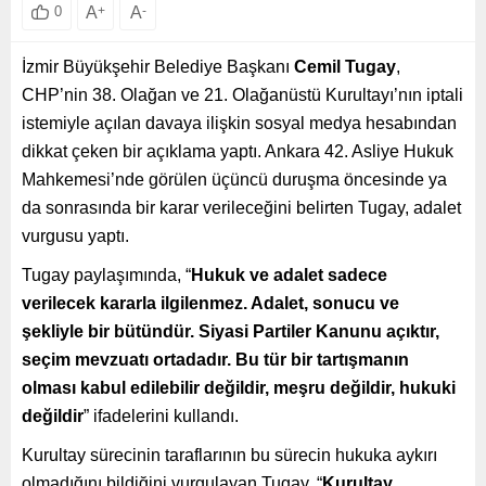
A
+
A
-
0
İzmir Büyükşehir Belediye Başkanı
Cemil Tugay
,
CHP’nin 38. Olağan ve 21. Olağanüstü Kurultayı’nın iptali
istemiyle açılan davaya ilişkin sosyal medya hesabından
dikkat çeken bir açıklama yaptı. Ankara 42. Asliye Hukuk
Mahkemesi’nde görülen üçüncü duruşma öncesinde ya
da sonrasında bir karar verileceğini belirten Tugay, adalet
vurgusu yaptı.
Tugay paylaşımında, “
Hukuk ve adalet sadece
verilecek kararla ilgilenmez. Adalet, sonucu ve
şekliyle bir bütündür. Siyasi Partiler Kanunu açıktır,
seçim mevzuatı ortadadır. Bu tür bir tartışmanın
olması kabul edilebilir değildir, meşru değildir, hukuki
değildir
” ifadelerini kullandı.
Kurultay sürecinin taraflarının bu sürecin hukuka aykırı
olmadığını bildiğini vurgulayan Tugay, “
Kurultay