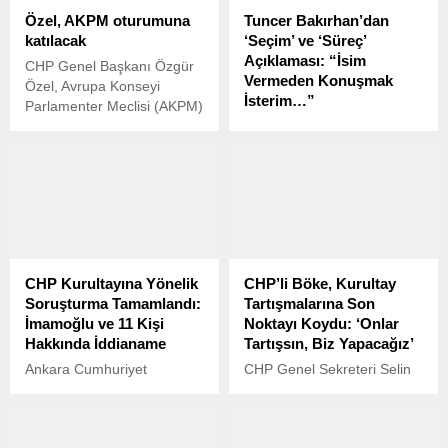
Özel, AKPM oturumuna
Tuncer Bakırhan’dan
katılacak
‘Seçim’ ve ‘Süreç’
Açıklaması: “İsim
CHP Genel Başkanı Özgür
Vermeden Konuşmak
Özel, Avrupa Konseyi
İsterim…”
Parlamenter Meclisi (AKPM)
oturumuna katılmak üzere
DEM Parti Eş Genel
17 Nisan’da Fransa’nın
Başkanı Tuncer Bakırhan,
Strazburg kentine gidecek.
katıldığı TV 100’deki “Pazar
Siyaseti” programında,
özellikle terör örgütü PKK
lideri Abdullah Öcalan’ın
örgüte yaptığı çağrı ve MHP
Genel Başkanı Devlet
CHP Kurultayına Yönelik
CHP’li Böke, Kurultay
Bahçeli’nin bu süreçle ilgili
Soruşturma Tamamlandı:
Tartışmalarına Son
açıklamalarına değindi.
İmamoğlu ve 11 Kişi
Noktayı Koydu: ‘Onlar
Hakkında İddianame
Tartışsın, Biz Yapacağız’
Ankara Cumhuriyet
CHP Genel Sekreteri Selin
Başsavcılığı, CHP’nin 38.
Sayek Böke, partisinin 6
Olağan Kurultayı’nda
Nisan’da gerçekleştireceği
usulsüzlük yapıldığı
olağanüstü kurultayla ilgili