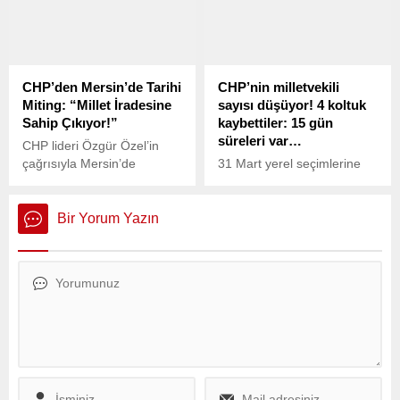
iddialarına ilişkin yürüttüğü
ortaya atılan iptal iddialarına
soruşturmayı tamamladı.
ve kayyum atanacağına dair
söylentilere yanıt verdi.
CHP’den Mersin’de Tarihi
CHP’nin milletvekili
Miting: “Millet İradesine
sayısı düşüyor! 4 koltuk
Sahip Çıkıyor!”
kaybettiler: 15 gün
süreleri var…
CHP lideri Özgür Özel’in
çağrısıyla Mersin’de
31 Mart yerel seçimlerine
düzenlenen miting, adalet
katılan 26 milletvekilinden
ve demokrasi mesajlarının
CHP'li 4 isim belediye
yükseldiği tarihi bir ana
başkanlığını kazandı. 4
Bir Yorum Yazın
dönüştü. Yağmura rağmen
ismin de milletvekilliğinden
alanı dolduran on binler,
istifa etmeleri gerekiyor. Bu
tutuklu İBB Başkanı Ekrem
şekilde CHP’nin Meclis’teki
İmamoğlu ve Esenyurt
4 koltuğunda eksilme
Belediye Başkanı Ahmet
olacak.
Özer’in mektuplarıyla coştu.