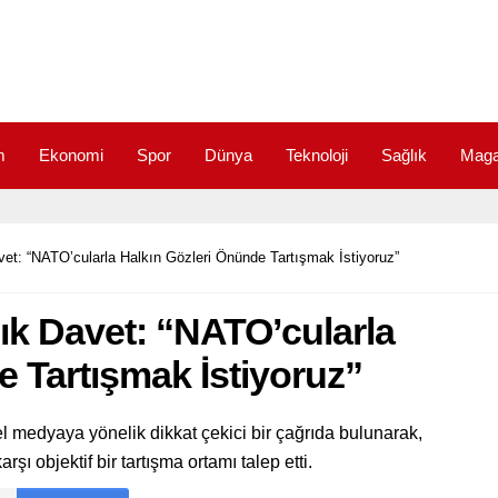
m
Ekonomi
Spor
Dünya
Teknoloji
Sağlık
Maga
t: “NATO’cularla Halkın Gözleri Önünde Tartışmak İstiyoruz”
k Davet: “NATO’cularla
 Tartışmak İstiyoruz”
el medyaya yönelik dikkat çekici bir çağrıda bulunarak,
şı objektif bir tartışma ortamı talep etti.