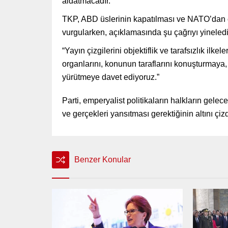
aldatmacadır.”
TKP, ABD üslerinin kapatılması ve NATO’dan ç
vurgularken, açıklamasında şu çağrıyı yineledi
“Yayın çizgilerini objektiflik ve tarafsızlık il
organlarını, konunun taraflarını konuşturmaya,
yürütmeye davet ediyoruz.”
Parti, emperyalist politikaların halkların gelec
ve gerçekleri yansıtması gerektiğinin altını çizd
Benzer Konular