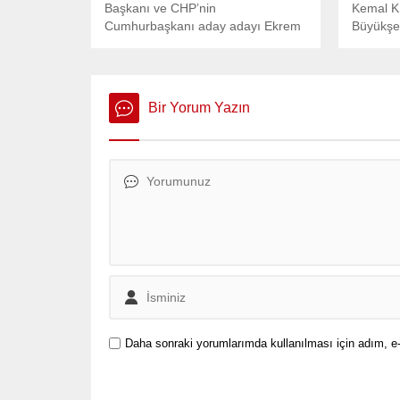
Başkanı ve CHP’nin
Kemal Kı
Cumhurbaşkanı aday adayı Ekrem
Büyükşeh
İmamoğlu, yurt gezileri kapsamında
Ekrem İ
Ankara’da önemli açıklamalarda
arayarak
bulundu.
ilgili dest
Bir Yorum Yazın
Daha sonraki yorumlarımda kullanılması için adım, e-