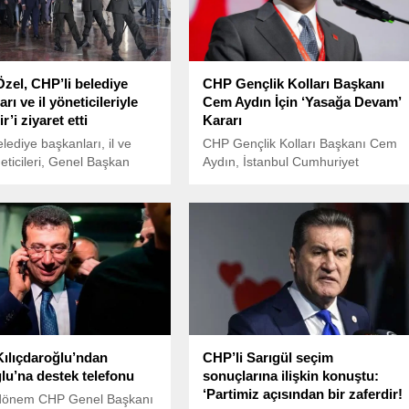
zel, CHP’li belediye
CHP Gençlik Kolları Başkanı
rı ve il yöneticileriyle
Cem Aydın İçin ‘Yasağa Devam’
r’i ziyaret etti
Kararı
lediye başkanları, il ve
CHP Gençlik Kolları Başkanı Cem
neticileri, Genel Başkan
Aydın, İstanbul Cumhuriyet
el'in başkanlığında
Başsavcısı Akın Gürlek hakkında
'i ziyaret etti. Özel,
CHP Gençlik Kolları’nın sosyal
r Özel Defteri'ne,
medya hesabından yayımlanan bir
timizin ikinci yüzyılının ilk
video nedeniyle yargılanıyor.
inde, kurduğunuz ve
manet ettiğiniz partimizi,
nizden sapmadan,
ğiniz rotadan milim
 birinci parti yaptık diye
ılıçdaroğlu’ndan
CHP’li Sarıgül seçim
u’na destek telefonu
sonuçlarına ilişkin konuştu:
‘Partimiz açısından bir zaferdir!
dönem CHP Genel Başkanı