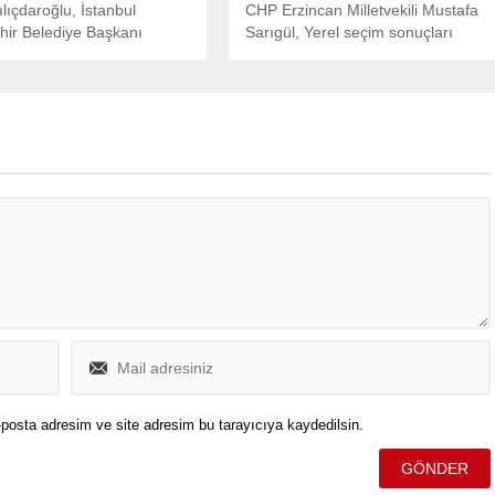
lıçdaroğlu, İstanbul
CHP Erzincan Milletvekili Mustafa
ir Belediye Başkanı
Sarıgül, Yerel seçim sonuçları
mamoğlu'nu telefonla
partimiz açısından bir zaferdir dedi.
, siyasi yasak davası ile
eklerini iletti.
posta adresim ve site adresim bu tarayıcıya kaydedilsin.