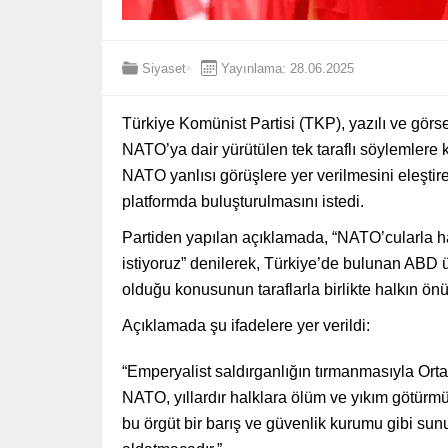
Siyaset
Yayınlama: 28.06.2025
Türkiye Komünist Partisi (TKP), yazılı ve görs
NATO’ya dair yürütülen tek taraflı söylemlere k
NATO yanlısı görüşlere yer verilmesini eleştirer
platformda buluşturulmasını istedi.
Partiden yapılan açıklamada, “NATO’cularla ha
istiyoruz” denilerek, Türkiye’de bulunan ABD üs
olduğu konusunun taraflarla birlikte halkın ö
Açıklamada şu ifadelere yer verildi:
“Emperyalist saldırganlığın tırmanmasıyla Ort
NATO, yıllardır halklara ölüm ve yıkım götürmü
bu örgüt bir barış ve güvenlik kurumu gibi sunu