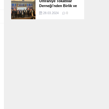
Ümraniye Tokatlılar
Derneği’nden Birlik ve
Beraberlik Dolu İftar
28.03.2024
0
Programı