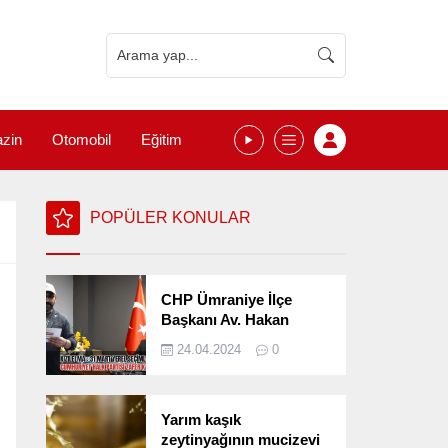
zin
Otomobil
Eğitim
POPÜLER KONULAR
CHP Ümraniye İlçe
Başkanı Av. Hakan
Kızılelma 31 Mart Yerel
24.04.2024
0
Seçimlerini
Değerlendirdi
Yarım kaşık
zeytinyağının mucizevi