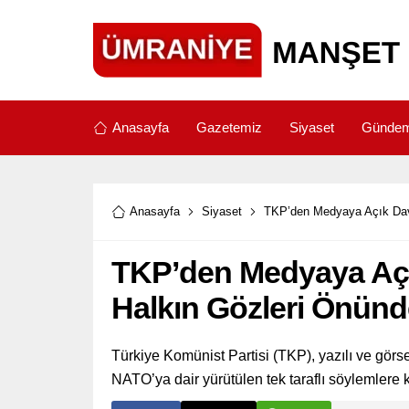
Anasayfa
Gazetemiz
Siyaset
Günde
Anasayfa
Siyaset
TKP’den Medyaya Açık Dave
TKP’den Medyaya Açı
Halkın Gözleri Önünde
Türkiye Komünist Partisi (TKP), yazılı ve görs
NATO’ya dair yürütülen tek taraflı söylemlere kar