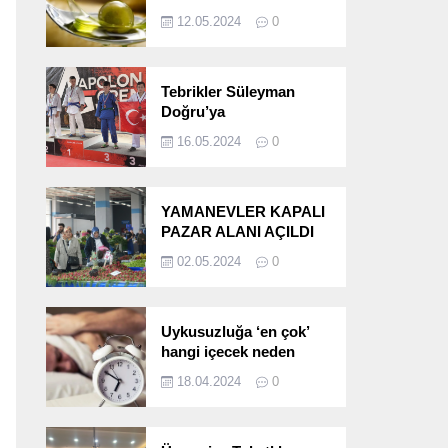
etkileri!
12.05.2024
0
Tebrikler Süleyman
Doğru’ya
16.05.2024
0
YAMANEVLER KAPALI
PAZAR ALANI AÇILDI
02.05.2024
0
Uykusuzluğa ‘en çok’
hangi içecek neden
oluyor?
18.04.2024
0