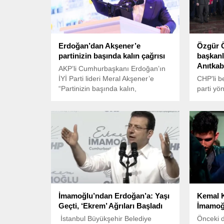
Erdoğan’dan Akşener’e
Özgür Ö
partinizin başında kalın çağrısı
başkanla
Anıtkabi
AKP’li Cumhurbaşkanı Erdoğan’ın
İYİ Parti lideri Meral Akşener’e
CHP'li be
“Partinizin başında kalın,
parti yö
ayrılmayın” çağrısında bulunduğu
Özgür Öz
iddialarına ilişkin partinin resmi
Anıtkabir
hesabından bir açıklama paylaşıldı.
Anıtkabi
Cumhuriye
seçimler
bizlere e
ilkeleri
gösterdi
şaşmadan
yazdı.
İmamoğlu’ndan Erdoğan’a: Yaşı
Kemal K
Geçti, ‘Ekrem’ Ağrıları Başladı
İmamoğl
İstanbul Büyükşehir Belediye
Önceki 