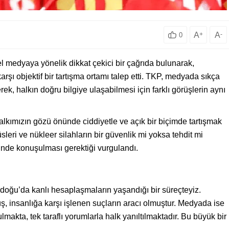
A
+
A
-
0
el medyaya yönelik dikkat çekici bir çağrıda bulunarak,
arşı objektif bir tartışma ortamı talep etti. TKP, medyada sıkça
ek, halkın doğru bilgiye ulaşabilmesi için farklı görüşlerin aynı
lkımızın gözü önünde ciddiyetle ve açık bir biçimde tartışmak
leri ve nükleer silahların bir güvenlik mi yoksa tehdit mi
nünde konuşulması gerektiği vurgulandı.
adoğu’da kanlı hesaplaşmaların yaşandığı bir süreçteyiz.
ş, insanlığa karşı işlenen suçların aracı olmuştur. Medyada ise
lmakta, tek taraflı yorumlarla halk yanıltılmaktadır. Bu büyük bir