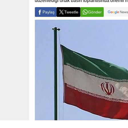
düzenlediği ortak basın toplantısında önemli m
Paylaş
Tweetle
Gönder