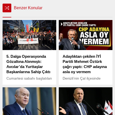
Benzer Konular
5. Dalga Operasyonda
Adaylıktan çekilen İYİ
Gözaltına Alınmıştı:
Partili Mehmet Öztürk
Avcılar’da Yurttaşlar
çağrı yaptı: CHP adayına
Başkanlarına Sahip Çıktı
asla oy vermem
Cumartesi sabahı başlatılan
Denizli’nin Çal ilçesinde
5. dalga operasyonu
2019 seçimlerinde Millet
kapsamında gözaltına
İttifakı’nın Çal Belediye
alınan Avcılar Belediye
Başkan Adayı Mehmet
Başkanı Utku Caner
Öztürk, sosyal medyada
Çaykara için, Avcılar’da
kendisini etiketleyen
geniş katılımlı bir protesto
CHP’lilere 'Millet İttifakını
yürüyüşü düzenlendi.
geçen seçim