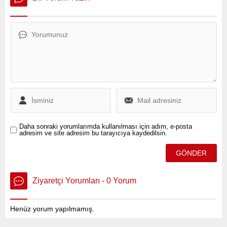
partilerin koltuk sayılarına
Bakanı Abdulkadir
ilişkin açıklamalarda
Uraloğlu’nun yanıtlaması
bulundu.
istemiyle TBMM’ye sunduğu
soru önergesinde,
Osmangazi Köprüsü’nün
kamuya maliyetini ve şirkete
sağlanan kârı gündeme
taşıdı.
Daha sonraki yorumlarımda kullanılması için adım, e-posta
adresim ve site adresim bu tarayıcıya kaydedilsin.
Ziyaretçi Yorumları - 0 Yorum
Henüz yorum yapılmamış.