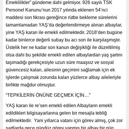
Emeklilikler” gündeme dahi gelmiyor. 926 sayılı TSK
Personel Kanunu’nun 2017 yılında eklenen 54’nci
maddesi son fıkrası gereğince rütbe bekleme sürelerini
tamamlamadan YAŞ’da değerlendirmeye alınan albaylar,
yine YAŞ kararı ile emekli edilmektedir. 2018’den bugüne
kadar binlerce değerli subay bu acı son ile karşılaşmıştır.
Üstelik her ne kadar son kanun değişikliği ile düzeltilmiş
olsa dahi bu şekilde emekli edilen albaylardan yaş şartını
taşımadığı gerekçesiyle uzun süre maaşsız ve sosyal
güvencesiz kalan, ailesinin geçimini sağlamak için ek
işlerde çalışmak zorunda kalan yüzlerce albay aileleriyle
birlikte mağdur olmuştur.
“TEPKİLERİN ÖNÜNE GEÇMEK İÇİN…”
YAŞ kararı ile re’sen emekli edilen Albayların emekli
edildikleri bilgisayarlarına gelen bir mesajla tebliğ
edilmektedir. Yani yıllarca vatanı için görev almış, çok zor
şartlarda gece gündüz görev yapmış bir albay bir gün