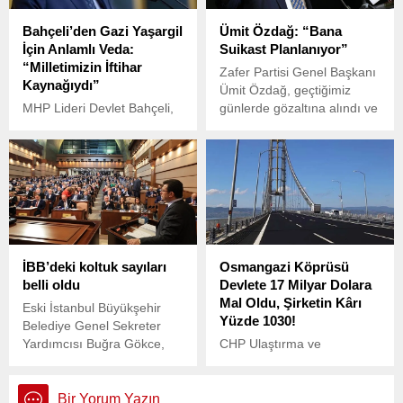
desteklemeyen CHP
Bahçeli’den Gazi Yaşargil
Ümit Özdağ: “Bana
adayına asla oy vermem'
İçin Anlamlı Veda:
Suikast Planlanıyor”
diye seslendi.
“Milletimizin İftihar
Zafer Partisi Genel Başkanı
Kaynağıydı”
Ümit Özdağ, geçtiğimiz
MHP Lideri Devlet Bahçeli,
günlerde gözaltına alındı ve
hayatını kaybeden dünyaca
ifadesi alındıktan sonra
ünlü beyin cerrahı Prof. Dr.
tutuklama kararıyla karşı
Gazi Yaşargil için
karşıya kaldı.
yayımladığı taziye
mesajında, “Gelecek
nesiller için ilham kaynağı
olmaya devam edecek”
dedi.
İBB’deki koltuk sayıları
Osmangazi Köprüsü
belli oldu
Devlete 17 Milyar Dolara
Mal Oldu, Şirketin Kârı
Eski İstanbul Büyükşehir
Yüzde 1030!
Belediye Genel Sekreter
Yardımcısı Buğra Gökce,
CHP Ulaştırma ve
yerel seçimlerin ardından
Altyapıdan Sorumlu Genel
tamamlanan itiraz süreci
Başkan Yardımcısı Ulaş
sonrası İBB Meclisi'nde
Karasu, Ulaştırma ve Altyapı
Bir Yorum Yazın