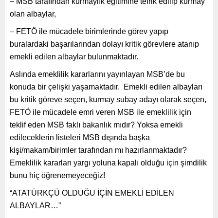
– MSB tarafından kurmaylık eğitimine tefrik edilip kurmay
olan albaylar,
– FETÖ ile mücadele birimlerinde görev yapıp
buralardaki başarılarından dolayı kritik görevlere atanıp
emekli edilen albaylar bulunmaktadır.
Aslında emeklilik kararlarını yayınlayan MSB’de bu
konuda bir çelişki yaşamaktadır. Emekli edilen albayları
bu kritik göreve seçen, kurmay subay adayı olarak seçen,
FETÖ ile mücadele emri veren MSB ile emeklilik için
teklif eden MSB faklı bakanlık mıdır? Yoksa emekli
edileceklerin listeleri MSB dışında başka
kişi/makam/birimler tarafından mı hazırlanmaktadır?
Emeklilik kararları yargı yoluna kapalı olduğu için şimdilik
bunu hiç öğrenemeyeceğiz!
“ATATÜRKÇÜ OLDUĞU İÇİN EMEKLİ EDİLEN
ALBAYLAR…”