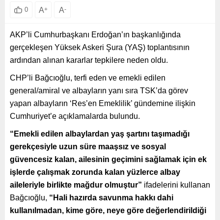
A
+
A
-
0
AKP’li Cumhurbaşkanı Erdoğan’ın başkanlığında
gerçekleşen Yüksek Askeri Şura (YAŞ) toplantısının
ardından alınan kararlar tepkilere neden oldu.
CHP’li Bağcıoğlu, terfi eden ve emekli edilen
general/amiral ve albayların yanı sıra TSK’da görev
yapan albayların ‘Res’en Emeklilik’ gündemine ilişkin
Cumhuriyet’e açıklamalarda bulundu.
“Emekli edilen albaylardan yaş şartını taşımadığı
gerekçesiyle uzun süre maaşsız ve sosyal
güvencesiz kalan, ailesinin geçimini sağlamak için ek
işlerde çalışmak zorunda kalan yüzlerce albay
aileleriyle birlikte mağdur olmuştur”
ifadelerini kullanan
Bağcıoğlu,
“Hali hazırda savunma hakkı dahi
kullanılmadan, kime göre, neye göre değerlendirildiği