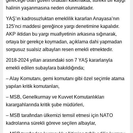
geleceğe olan güven ortadan kalkmakta, sürekli bir kaygı
halinin yaşanmasına neden olunmaktadır.
YAŞ’ın kadrosuzluktan emeklilik kararları Anayasa’nın
125’nci maddesi gereğince yargı denetimine kapalıdır.
AKP iktidarı bu yargı muafiyetinin arkasına sığınarak,
ortaya bir gerekçe koymadan, açıklama dahi yapmadan
sorgusuz sualsiz albayları resen emekli etmektedir.
2018-2024 yılları arasındaki son 7 YAŞ kararlarıyla
emekli edilen subaylara bakıldığında;
– Alay Komutanı, gemi komutanı gibi özel seçimle atama
yapılan kritik komutanları,
– MSB, Genelkurmay ve Kuvvet Komutanlıkları
karargahlarında kritik şube müdürleri,
– MSB tarafından ülkemizi temsil etmesi için NATO
kadrolarına sürekli göreve seçilen albaylar,