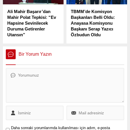
korkuyu Kerbela’da bıraktık”
diyen Enginyurt,
Ali Mahir Başarır’dan
TBMM’de Komisyon
hukuksuzluk vurgusu yaptı.
Mahir Polat Tepkisi: “Ev
Başkanları Belli Oldu:
Hapsine Sevinilecek
Anayasa Komisyonu
Duruma Getirenler
Başkanı Serap Yazıcı
Utansın”
Özbudun Oldu
CHP Grup Başkanvekili Ali
Türkiye Büyük Millet
Mahir Başarır, sağlık
Meclisi’nde (TBMM), 28.
sorunları nedeniyle ev
yasama döneminin ikinci yılı
Bir Yorum Yazın
hapsine alınan İstanbul
kapsamında komisyon
Büyükşehir Belediyesi
başkanlıkları ve üyelikleri
Genel Sekreter Yardımcısı
için seçimler tamamlandı.
Mahir Polat hakkında sosyal
medya hesabından dikkat
çeken bir açıklama yaptı.
Daha sonraki yorumlarımda kullanılması için adım, e-posta