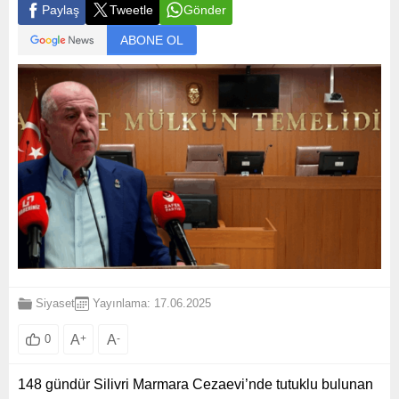
Paylaş
Tweetle
Gönder
ABONE OL
Siyaset
Yayınlama: 17.06.2025
A
+
A
-
0
148 gündür Silivri Marmara Cezaevi’nde tutuklu bulunan