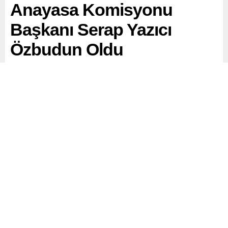
Anayasa Komisyonu
Başkanı Serap Yazıcı
Özbudun Oldu
Türkiye Büyük Millet Meclisi’nde (TBMM), 28. yasama
döneminin ikinci yılı kapsamında komisyon başkanlıkları
ve üyelikleri için seçimler tamamlandı.
Paylaş
Tweetle
Gönder
ABONE OL