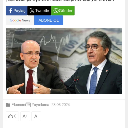
Paylaş
Tweetle
Gönder
ABONE OL
Ekonomi
Yayınlama: 23.06.2024
A
+
A
-
0