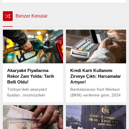
Benzer Konular
Akaryakıt Fiyatlarına
Kredi Kartı Kullanımı
Rekor Zam Yolda: Tarih
Zirveye Çıktı: Harcamalar
Belli Oldu!
Artıyor!
Türkiye’deki akaryakıt
Bankalararası Kart Merkezi
fiyatları, önümüzdeki
(BKM) verilerine göre, 2024
günlerde önemli bir artışa
Ocak ayında kredi kartları,
sahne olabilir.
banka kartları ve ön
ödemeli kartlarla yapılan
toplam harcamalar, geçen
yılın aynı dönemine kıyasla