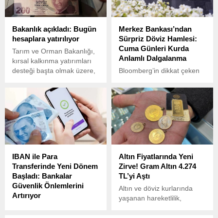
%66 artarak 1,61 trilyon
liraya ulaşmış durumda.
Bakanlık açıkladı: Bugün
Merkez Bankası’ndan
hesaplara yatırılıyor
Sürpriz Döviz Hamlesi:
Cuma Günleri Kurda
Tarım ve Orman Bakanlığı,
Anlamlı Dalgalanma
kırsal kalkınma yatırımları
desteği başta olmak üzere,
Bloomberg’in dikkat çeken
toplam 331 milyon 292 bin
analizine göre, Türkiye’de
lira tarımsal destekleme
cuma günleri yaşanan kur
ödemesinin bugün çiftçilerin
artışı, Merkez Bankası’nın
hesaplarına aktarılacağını
kısa vadeli spekülatif
bildirdi.
girişlere karşı yeni bir
strateji geliştirdiğini
gösteriyor.
IBAN ile Para
Altın Fiyatlarında Yeni
Transferinde Yeni Dönem
Zirve! Gram Altın 4.274
Başladı: Bankalar
TL’yi Aştı
Güvenlik Önlemlerini
Altın ve döviz kurlarında
Artırıyor
yaşanan hareketlilik,
Dijital bankacılıkta artan
yatırımcılar tarafından
dolandırıcılık vakalarının
yakından takip ediliyor. 5