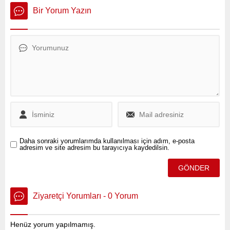
ardından Bankacılık
Temmuz 2025 Cumartesi
Bir Yorum Yazın
Düzenleme ve Denetleme
günü altın fiyatlarında
Kurumu (BDDK), kullanıcı
yukarı yönlü seyir devam
güvenliğini sağlamak
ederken, gram altın tarihi
amacıyla önemli bir adım
zirvelerinden birine ulaştı.
attı.
Daha sonraki yorumlarımda kullanılması için adım, e-posta
adresim ve site adresim bu tarayıcıya kaydedilsin.
Ziyaretçi Yorumları - 0 Yorum
Henüz yorum yapılmamış.