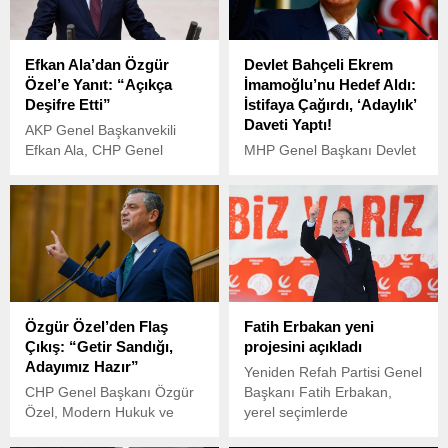
Efkan Ala’dan Özgür
Devlet Bahçeli Ekrem
Özel’e Yanıt: “Açıkça
İmamoğlu’nu Hedef Aldı:
Deşifre Etti”
İstifaya Çağırdı, ‘Adaylık’
Daveti Yaptı!
AKP Genel Başkanvekili
Efkan Ala, CHP Genel
MHP Genel Başkanı Devlet
Başkanı Özgür Özel’in grup
Bahçeli, bugün yaptığı
toplantısında yaptığı
açıklamada İstanbul
konuşmayı sert bir şekilde
Büyükşehir Belediye
eleştirdi.
Başkanı Ekrem
İmamoğlu’nu hedef alarak
sert eleştirilerde bulundu.
Özgür Özel’den Flaş
Fatih Erbakan yeni
Çıkış: “Getir Sandığı,
projesini açıkladı
Adayımız Hazır”
Yeniden Refah Partisi Genel
CHP Genel Başkanı Özgür
Başkanı Fatih Erbakan,
Özel, Modern Hukuk ve
yerel seçimlerde
Yargının Siyasallaşması
kazandıkları tüm