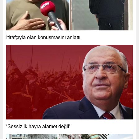
İtirafçıyla olan konuşmasını anlattı!
‘Sessizlik hayra alamet değil’