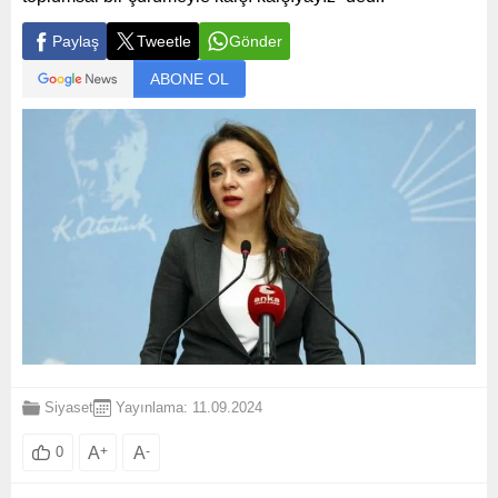
Paylaş
Tweetle
Gönder
ABONE OL
Siyaset
Yayınlama: 11.09.2024
A
+
A
-
0