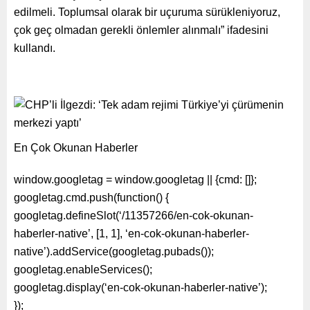
edilmeli. Toplumsal olarak bir uçuruma sürükleniyoruz,
çok geç olmadan gerekli önlemler alınmalı” ifadesini
kullandı.
En Çok Okunan Haberler
window.googletag = window.googletag || {cmd: []};
googletag.cmd.push(function() {
googletag.defineSlot(‘/11357266/en-cok-okunan-
haberler-native’, [1, 1], ‘en-cok-okunan-haberler-
native’).addService(googletag.pubads());
googletag.enableServices();
googletag.display(‘en-cok-okunan-haberler-native’);
});