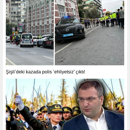
Şişli’deki kazada polis ‘ehliyetsiz’ çıktı!