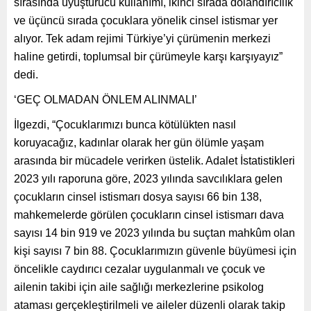
sırasında uyuşturucu kullanımı, ikinci sırada dolandırıcılık
ve üçüncü sırada çocuklara yönelik cinsel istismar yer
alıyor. Tek adam rejimi Türkiye’yi çürümenin merkezi
haline getirdi, toplumsal bir çürümeyle karşı karşıyayız”
dedi.
‘GEÇ OLMADAN ÖNLEM ALINMALI’
İlgezdi, “Çocuklarımızı bunca kötülükten nasıl
koruyacağız, kadınlar olarak her gün ölümle yaşam
arasında bir mücadele verirken üstelik. Adalet İstatistikleri
2023 yılı raporuna göre, 2023 yılında savcılıklara gelen
çocukların cinsel istismarı dosya sayısı 66 bin 138,
mahkemelerde görülen çocukların cinsel istismarı dava
sayısı 14 bin 919 ve 2023 yılında bu suçtan mahkûm olan
kişi sayısı 7 bin 88. Çocuklarımızın güvenle büyümesi için
öncelikle caydırıcı cezalar uygulanmalı ve çocuk ve
ailenin takibi için aile sağlığı merkezlerine psikolog
ataması gerçekleştirilmeli ve aileler düzenli olarak takip