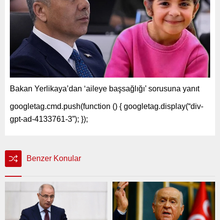
Bakan Yerlikaya’dan ‘aileye başsağlığı’ sorusuna yanıt
googletag.cmd.push(function () { googletag.display(“div-
gpt-ad-4133761-3”); });
Benzer Konular