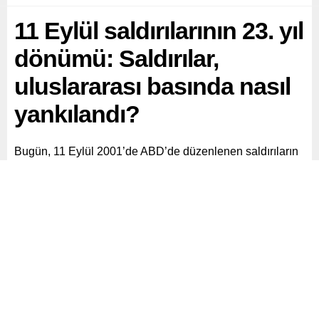
11 Eylül saldırılarının 23. yıl
dönümü: Saldırılar,
uluslararası basında nasıl
yankılandı?
Bugün, 11 Eylül 2001’de ABD’de düzenlenen saldırıların
23’üncü yıldönümü. O dönemde uluslararası medya
kuruluşları ve gazeteler, yaşanan olayın tüm boyutlarını
ve yankılarını manşetlere taşıdı.
Paylaş
Tweetle
Gönder
ABONE OL