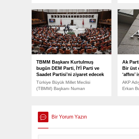
CHP Genel Başkanı Özgür Özel’e
Ekinci, 
açtığı manevi tazminat davasında
hem PKK’
karar verildi.
cezaevi
Genel Ba
hakkında
açıklama
TBMM Başkanı Kurtulmuş
Ak Parti
bugün DEM Parti, İYİ Parti ve
Bir üst
Saadet Partisi’ni ziyaret edecek
‘affını’ 
Türkiye Büyük Millet Meclisi
AKP Adı
(TBMM) Başkanı Numan
Erkan Bu
Kurtulmuş, yeni anayasa için siyasi
Merkezin
partileri ziyaretine bugün DEM
ettiğini 
Parti, Saadet Partisi ve İYİ Parti ile
devam edecek.
Bir Yorum Yazın