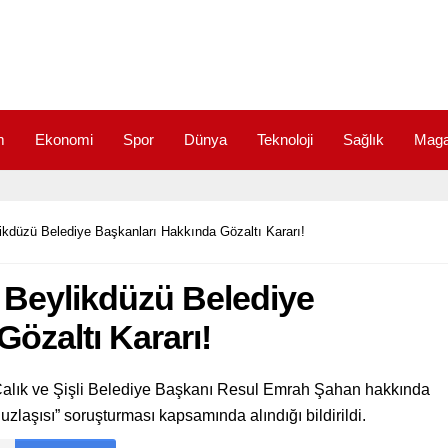
m
Ekonomi
Spor
Dünya
Teknoloji
Sağlık
Maga
likdüzü Belediye Başkanları Hakkında Gözaltı Kararı!
e Beylikdüzü Belediye
özaltı Kararı!
alık ve Şişli Belediye Başkanı Resul Emrah Şahan hakkında
nt uzlaşısı” soruşturması kapsamında alındığı bildirildi.