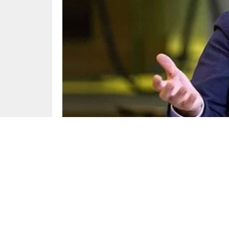
Gündem
Yayınlama: 19.03.2025
Gazeteci İsmail Saymaz, İstanbul Cumhuriyet B
kapsamında gözaltına alındı.
Sabah saatlerinde evinde yapılan aramanın a
teşebbüse yardım” suçlaması yöneltildi.