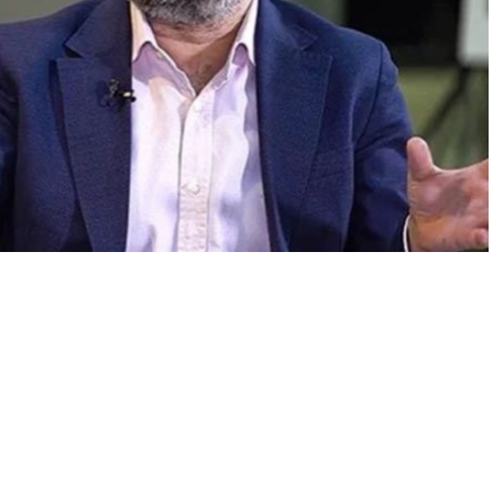
A
+
A
-
0
aşsavcılığı tarafından yürütülen Gezi Parkı soruşturması
rdından Saymaz’a, “Türkiye hükümetini ortadan kaldırmaya