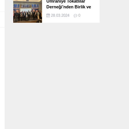
Ümraniye Tokatlılar
Derneği’nden Birlik ve
Beraberlik Dolu İftar
28.03.2024
0
Programı