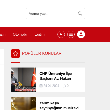
zin
Otomobil
Eğitim
POPÜLER KONULAR
CHP Ümraniye İlçe
Başkanı Av. Hakan
Kızılelma 31 Mart Yerel
24.04.2024
0
Seçimlerini
Değerlendirdi
Yarım kaşık
zeytinyağının mucizevi