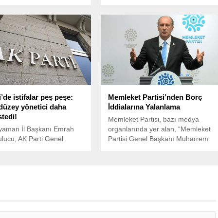
Rudaw’a verdiği röportajda
görevden alınarak yerine kayyum
nin fesih kararı hem de
atanmasının ardından siyasette
nde bulunan eski HDP Eş
yeni tartışmalar başladı. AKP’li eski
şkanı Selahattin Demirtaş
milletvekili Şamil Tayyar, sosyal
 dikkat çeken
medya hesabından yaptığı
larda bulundu.
açıklamada, CHP’deki gelişmelerin
Kemal Kılıçdaroğlu’nun yeniden
genel başkanlığa dönüş yolunu
açabileceğini savundu.
’de istifalar peş peşe:
Memleket Partisi’nden Borç
 düzey yönetici daha
İddialarına Yalanlama
istedi!
Memleket Partisi, bazı medya
yaman İl Başkanı Emrah
organlarında yer alan, “Memleket
lucu, AK Parti Genel
Partisi Genel Başkanı Muharrem
den affını isteyerek istifa
İnce’nin CHP’ye katılması, partisini
duyurdu.
30 milyon liralık borcu yüzünden
engellendi” iddialarına sosyal
medya üzerinden yanıt verdi.