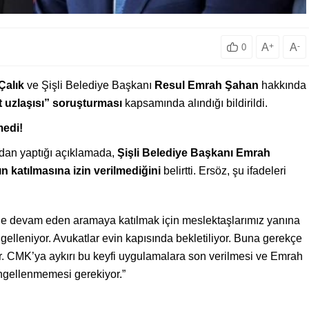
A
+
A
-
0
Çalık
ve Şişli Belediye Başkanı
Resul Emrah Şahan
hakkında
t uzlaşısı” soruşturması
kapsamında alındığı bildirildi.
medi!
dan yaptığı açıklamada,
Şişli Belediye Başkanı Emrah
 katılmasına izin verilmediğini
belirtti. Ersöz, şu ifadeleri
de devam eden aramaya katılmak için meslektaşlarımız yanına
ngelleniyor. Avukatlar evin kapısında bekletiliyor. Buna gerekçe
yor. CMK’ya aykırı bu keyfi uygulamalara son verilmesi ve Emrah
ngellenmemesi gerekiyor.”