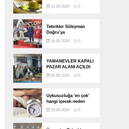
etkileri!
12.05.2024
0
Tebrikler Süleyman
Doğru’ya
16.05.2024
0
YAMANEVLER KAPALI
PAZAR ALANI AÇILDI
02.05.2024
0
Uykusuzluğa ‘en çok’
hangi içecek neden
oluyor?
18.04.2024
0