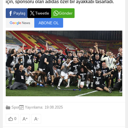
için, sponsoru olan adidas özel bir ayakkabı tasarladı.
Paylaş
Tweetle
Gönder
ABONE OL
Spor
Yayınlama: 19.08.2025
A
+
A
-
0