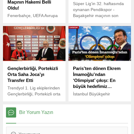
Maçının Hakemi Belli
Süper Lig'in 32. haftasında
Oldu!
oynanan Pendikspor -
Fenerbahçe, UEFA Avrupa
Başakşehir maçının son
Ligi son 16 turu ilk maçında
saniyesinde uzun yıllar
Rangers’ı ağırlayacağı
unutulmayacak bir pozisyon
karşılaşmanın hakemi belli
yaşandı.
oldu.
Gençlerbirliği, Portekizli
Paris’ten dönen Ekrem
Orta Saha Joca’yı
İmamoğlu’ndan
Transfer Etti
‘Olimpiyat’ çıkışı: En
büyük hedefimiz…
Trendyol 1. Lig ekiplerinden
Gençlerbirliği, Portekizli orta
İstanbul Büyükşehir
saha oyuncusu Jorge
Belediye (İBB) Başkanı
Samuel Figueiredo
Ekrem İmamoğlu, 25.
Fernandes’i (Joca)
İstanbul Büyükçekmece
Bir Yorum Yazın
kadrosuna kattı. Son olarak
Uluslararası Kültür ve Sanat
Çin Süper Lig ekiplerinden
Festivali’nde konuştu.
Wuhan Three Towns’ta
Paris’te devam eden