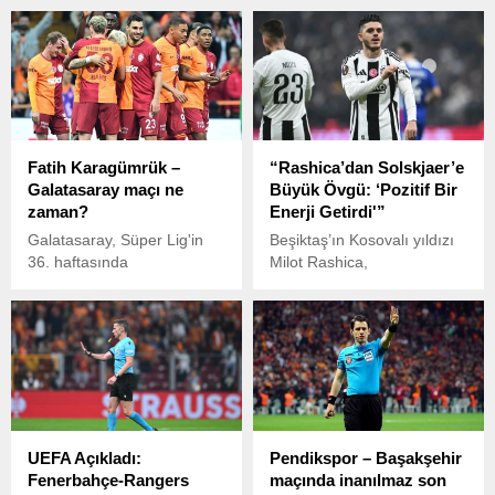
Fatih Karagümrük –
“Rashica’dan Solskjaer’e
Galatasaray maçı ne
Büyük Övgü: ‘Pozitif Bir
zaman?
Enerji Getirdi'”
Galatasaray, Süper Lig'in
Beşiktaş’ın Kosovalı yıldızı
36. haftasında
Milot Rashica,
deplasmanda Fatih
Arnavutluk’tan KOHA’ya
Karagümrük ile karşı
verdiği röportajda, sakatlık
karşıya gelecek. Zorlu
sonrası formuna nasıl geri
mücadele saat 19:00'da
döndüğünü ve takımının
başlayacak.
yeni teknik direktörü Ole
Gunnar Solskjaer hakkında
değerlendirmelerde
bulundu.
UEFA Açıkladı:
Pendikspor – Başakşehir
Fenerbahçe-Rangers
maçında inanılmaz son