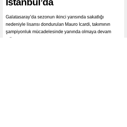
İstanbul’da
Galatasaray’da sezonun ikinci yarısında sakatlığı
nedeniyle lisansı dondurulan Mauro Icardi, takımının
şampiyonluk mücadelesinde yanında olmaya devam
ediyor.
Paylaş
Tweetle
Gönder
ABONE OL