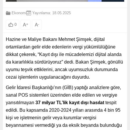
Ekonomi
Yayınlama: 18.05.2025
A
+
A
-
0
Hazine ve Maliye Bakanı Mehmet Şimşek, dijital
ortamlardan gelir elde edenlerin vergi yükümlülüğüne
dikkat çekerek, “Kayıt dışı ile mücadelemizi dijital alanda
da kararlılıkla sürdürüyoruz” dedi. Bakan Şimşek, gönüllü
uyumu teşvik ettiklerini, ancak uyumsuzluk durumunda
cezai işlemlerin uygulanacağını duyurdu.
Gelir İdaresi Başkanlığı’nın (GİB) yaptığı analizlere göre,
sanal POS sistemleri üzerinden elde edilen ve vergiye
yansıtılmayan
37 milyar TL’lik kayıt dışı hasılat
tespit
edildi. Bu kapsamda 2020-2024 yılları arasında 4 bin 95
kişi ve işletmenin gelir veya kurumlar vergisi
beyannamesi vermediği ya da eksik beyanda bulunduğu