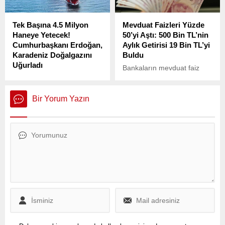
tarifesi politikalarının Alman
gösterdi.
ihracat sektörü üzerinde
Tek Başına 4.5 Milyon
Mevduat Faizleri Yüzde
baskı oluşturduğu
Haneye Yetecek!
50’yi Aştı: 500 Bin TL’nin
belirtiliyor.
Cumhurbaşkanı Erdoğan,
Aylık Getirisi 19 Bin TL’yi
Karadeniz Doğalgazını
Buldu
Uğurladı
Bankaların mevduat faiz
Cumhurbaşkanı Recep
oranlarında yaptığı artış
Tayyip Erdoğan,
sonrası, 500 bin TL’lik
Karadeniz’de keşfedilen
birikimini 32 günlük vadeyle
Bir Yorum Yazın
doğalgaz rezervinin
değerlendiren vatandaşların
üretimine başlanması için
elde ettiği kazanç dikkat
düzenlenen törenle önemli
çekici seviyelere ulaştı. En
bir müjde verdi.
yüksek faiz oranını sunan
bankalarda, 32 günlük net
kazanç 19 bin TL’ye kadar
yükseldi.