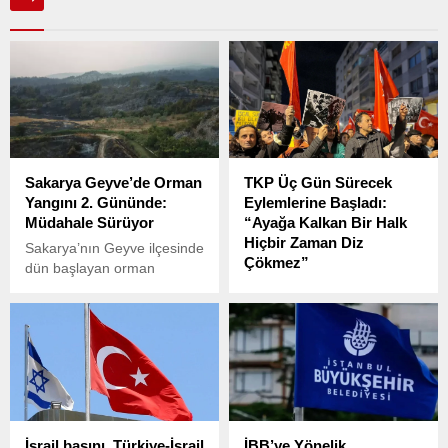
Sakarya Geyve’de Orman
TKP Üç Gün Sürecek
Yangını 2. Gününde:
Eylemlerine Başladı:
Müdahale Sürüyor
“Ayağa Kalkan Bir Halk
Hiçbir Zaman Diz
Sakarya’nın Geyve ilçesinde
Çökmez”
dün başlayan orman
yangını, ikinci gününde de
İstanbul Büyükşehir
etkisini sürdürüyor.
Belediyesi’ne (İBB) yönelik
operasyonların ardından
Türkiye genelinde başlayan
protestolar devam ederken,
Türkiye Komünist Partisi
(TKP) de “Hükümete Diz
Çökmüyoruz” başlıklı bir
İsrail basını, Türkiye-İsrail
İBB’ye Yönelik