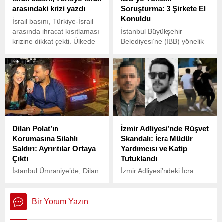
eylem planı açıkladı.
arasındaki krizi yazdı
Soruşturma: 3 Şirkete El
Konuldu
İsrail basını, Türkiye-İsrail
arasında ihracat kısıtlaması
İstanbul Büyükşehir
krizine dikkat çekti. Ülkede
Belediyesi’ne (İBB) yönelik
Yahudi dini ve milliyetçi
soruşturmalar hız
eğilimli yarı resmi gazete
kesmeden devam ediyor.
Makor Rişon, Erdoğan
inşaat malzemelerinin
İsrail'e ihracatını kısıtlasa
bile kriz uzun sürmeyecek.
Sonuçta, iki ülke arasındaki
ticaret milyarlarca dolar
Dilan Polat’ın
İzmir Adliyesi’nde Rüşvet
ifadelerine yer verdi.
Korumasına Silahlı
Skandalı: İcra Müdür
Saldırı: Ayrıntılar Ortaya
Yardımcısı ve Katip
Çıktı
Tutuklandı
İstanbul Ümraniye’de, Dilan
İzmir Adliyesi’ndeki İcra
Polat’ın tedavi gördüğü özel
Müdürlüğü’nde yaşanan
hastanenin önünde silahlı
rüşvet skandalı
saldırı gerçekleşti. Polat’ın
kamuoyunda geniş yankı
Bir Yorum Yazın
özel koruması Alper Ş.,
uyandırdı. Resmi tahsilat
kimliği henüz
sürecini hızlandırmak için