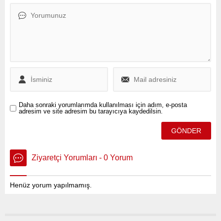
belirlenemeyen bir kişi
200 bin TL rüşvet istedikleri
tarafından hedef alındı.
öne sürülen İcra Müdür
Yardımcısı Yusuf Durğun ve
icra katibi Bora Boztaş,
yürütülen operasyonla
tutuklandı.
Daha sonraki yorumlarımda kullanılması için adım, e-posta
adresim ve site adresim bu tarayıcıya kaydedilsin.
Ziyaretçi Yorumları - 0 Yorum
Henüz yorum yapılmamış.