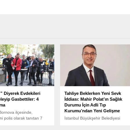
z” Diyerek Evdekileri
Tahliye Beklerken Yeni Sevk
leyip Gasbettiler: 4
İddiası: Mahir Polat’ın Sağlık
ama
Durumu İçin Adli Tıp
Kurumu’ndan Yeni Gelişme
 Bornova ilçesinde,
ni polis olarak tanıtan 7
İstanbul Büyükşehir Belediyesi
 2 kişinin yaşadığı eve
(İBB) Genel Sekreter Yardımcısı
100 bin euro ve 67 bin Türk
Mahir Polat’ın tutukluluğu devam