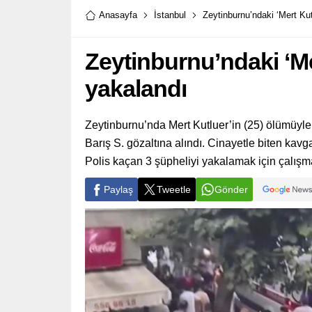
Anasayfa
İstanbul
Zeytinburnu’ndaki ‘Mert Kut
Zeytinburnu’ndaki ‘Me
yakalandı
Zeytinburnu’nda Mert Kutluer’in (25) ölümüyle 
Barış S. gözaltına alındı. Cinayetle biten kav
Polis kaçan 3 şüpheliyi yakalamak için çalışma
Paylaş
Tweetle
Gönder