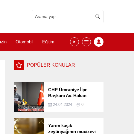
zin
Otomobil
Eğitim
POPÜLER KONULAR
CHP Ümraniye İlçe
Başkanı Av. Hakan
Kızılelma 31 Mart Yerel
24.04.2024
0
Seçimlerini
Değerlendirdi
Yarım kaşık
zeytinyağının mucizevi