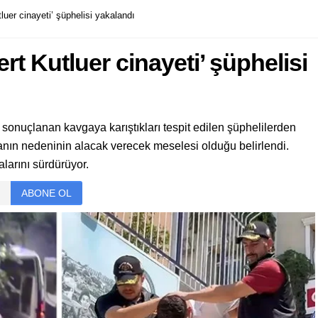
luer cinayeti’ şüphelisi yakalandı
rt Kutluer cinayeti’ şüphelisi
sonuçlanan kavgaya karıştıkları tespit edilen şüphelilerden
ganın nedeninin alacak verecek meselesi olduğu belirlendi.
larını sürdürüyor.
ABONE OL