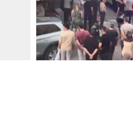
İstanbul
Yayınlama: 30.07.2024
Zeytinburnu, Ziya Gökalp Mahallesinde 8 Tem
çocukluk arkadaşı tarafından tabancayla vurula
tarafından yapılan Kutluer, tüm çabalara rağme