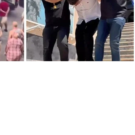
A
+
A
-
0
muz Pazartesi günü meydana gelen olayda Mert Kutluer,
rak yaralanmıştı. İlk müdahalesi olay yerinde sağlık ekipleri
n kurtarılamamıştı.