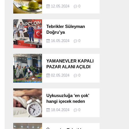
etkileri!
12.05.2024
0
Tebrikler Süleyman
Doğru’ya
16.05.2024
0
YAMANEVLER KAPALI
PAZAR ALANI AÇILDI
02.05.2024
0
Uykusuzluğa ‘en çok’
hangi içecek neden
oluyor?
18.04.2024
0