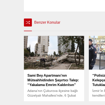
Benzer Konular
Sami Bey Apartmanı’nın
“Polisi
Müteahhidinden Şaşırtıcı Talep:
Kelepçe
“Yakalama Emrim Kaldırılsın”
Tutukl
Adana’nın Çukurova ilçesine bağlı
İzmir’in
Güzelyalı Mahallesi’nde, 6 Şubat
kendileri
depremlerinde yıkılan Sami Bey
şüpheli,
Apartmanı’nda hayatını kaybeden
girerek 