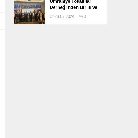
Ümraniye Tokatlılar
Derneği’nden Birlik ve
Beraberlik Dolu İftar
28.03.2024
0
Programı