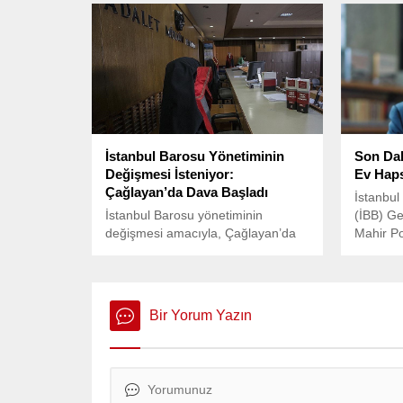
40 kişi ve yaralanan 2 kişiyle ilgili
lirası na
davada yeni bir gelişme yaşandı.
İstanbul Barosu Yönetiminin
Son Dak
Değişmesi İsteniyor:
Ev Haps
Çağlayan’da Dava Başladı
İstanbul
İstanbul Barosu yönetiminin
(İBB) Ge
değişmesi amacıyla, Çağlayan’da
Mahir Pol
bulunan İstanbul Adliyesi’nde dava
soruştu
açıldı.
tutuklan
nedeniyle
Bir Yorum Yazın