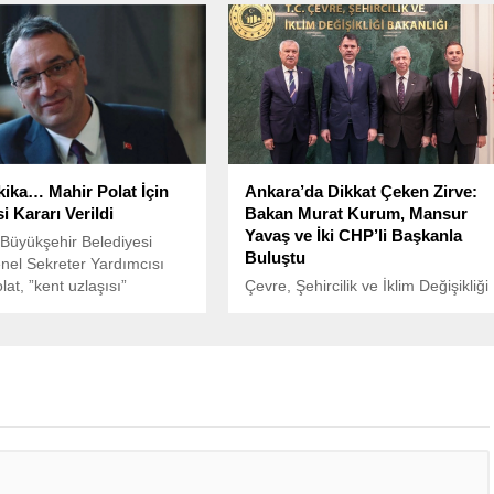
kit parayı gasp etti.
ederken, sağlık durumu ciddi
şekilde kötüleşmeye devam ediyor.
ika… Mahir Polat İçin
Ankara’da Dikkat Çeken Zirve:
i Kararı Verildi
Bakan Murat Kurum, Mansur
Yavaş ve İki CHP’li Başkanla
 Büyükşehir Belediyesi
Buluştu
nel Sekreter Yardımcısı
at, ”kent uzlaşısı”
Çevre, Şehircilik ve İklim Değişikliği
rması kapsamında
Bakanı Murat Kurum, Türkiye
mış ve sağlık sorunları
Belediyeler Birliği Başkan Vekili ve
 tedavi altına alınmıştı.
Adana Büyükşehir Belediye
Başkanı Zeydan Karalar, Ankara
Büyükşehir Belediye Başkanı
Mansur Yavaş ve Balıkesir
Büyükşehir Belediye Başkanı
Ahmet Akın’ı makamında ağırladı.